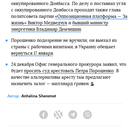
оккупированного Донбасса. По делу о поставках угля
с оккупированного Донбасса проходят также глава
политсовета партии
«Оппозиционная платформа — За
жизнь» Виктор Медведчук
и
бывший министр
энергетики Владимир Демчишин
.
Порошенко подозрение не вручили, он выехал из
страны с рабочими визитами, в Украину обещает
вернуться 17 января
.
24 декабря Офис генерального прокурора заявил, что
будет
просить суд арестовать Петра Порошенко
. В
качестве альтернативы аресту там предлагают
назначить залог — миллиард гривен.
Автор:
Anhelina Sheremet
Facebook
Twitter
Telegram
Viber