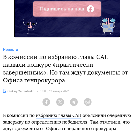
Підпишись на наш
Facebook
Новости
В комиссии по избранию главы САП
назвали конкурс «практически
завершенным». Но там ждут документы от
Офиса генпрокурора
Автор:
Oleksiy Yarmolenko
Дата:
18:00, 12 января 2022
Facebook
Twitter
Telegram
Viber
В комиссии по
избранию главы САП
объяснили очередную
задержку по определению победителя. Там отметили, что
ждут документы от Офиса генерального прокурора.