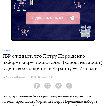
Підпишись на наш
Telegram
Новости
ГБР ожидает, что Петру Порошенко
изберут меру пресечения (вероятно, арест)
в день возвращения в Украину — 17 января
Автор:
Anhelina Sheremet
Дата:
19:56, 12 января 2022
Facebook
Twitter
Telegram
Viber
Государственное бюро расследований ожидает, что
пятому президенту Украины Петру Порошенко изберут