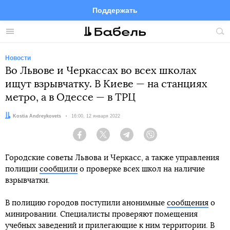
Поддержать
Facebook
Telegram
Twitter
Instagram
Меню
Пои
по
сай
Новости
Во Львове и Черкассах во всех школах
ищут взрывчатку. В Киеве — на станциях
метро, а в Одессе — в ТРЦ
Автор:
Kostia Andreykovets
Дата:
16:00, 12 января 2022
Facebook
Twitter
Telegram
Viber
Городские советы Львова и Черкасс, а также управления
полиции
сообщили
о проверке всех школ на наличие
взрывчатки.
В полицию городов поступили анонимные
сообщения
о
минировании. Специалисты проверяют помещения
учебных заведений и прилегающие к ним территории. В