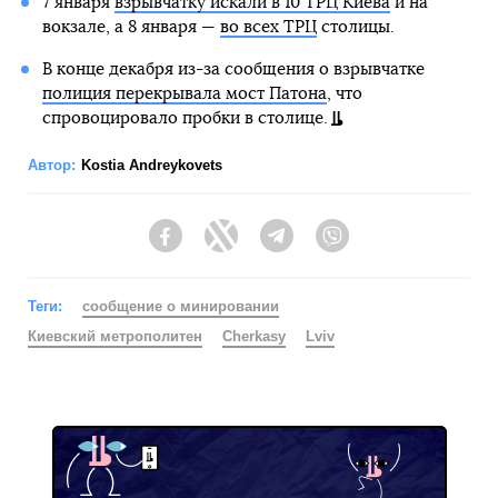
7 января
взрывчатку искали в 10 ТРЦ Киева
и на
вокзале, а 8 января —
во всех ТРЦ
столицы.
В конце декабря из-за сообщения о взрывчатке
полиция перекрывала мост Патона
, что
спровоцировало пробки в столице.
Автор:
Kostia Andreykovets
Facebook
Twitter
Telegram
Viber
Теги:
сообщение о минировании
Киевский метрополитен
Cherkasy
Lviv