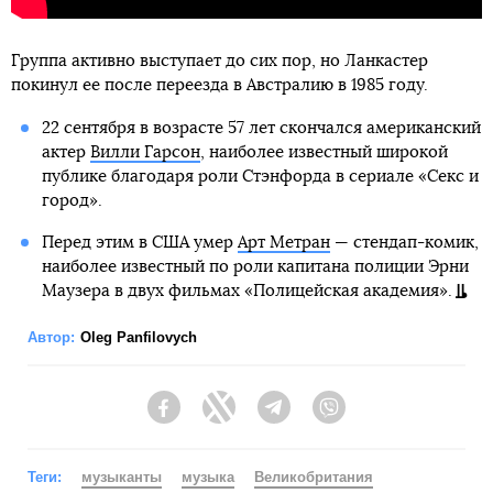
Группа активно выступает до сих пор, но Ланкастер
покинул ее после переезда в Австралию в 1985 году.
22 сентября в возрасте 57 лет скончался американский
актер
Вилли Гарсон
, наиболее известный широкой
публике благодаря роли Стэнфорда в сериале «Секс и
город».
Перед этим в США умер
Арт Метран
— стендап-комик,
наиболее известный по роли капитана полиции Эрни
Маузера в двух фильмах «Полицейская академия».
Автор:
Oleg Panfilovych
Facebook
Twitter
Telegram
Viber
Теги:
музыканты
музыка
Великобритания