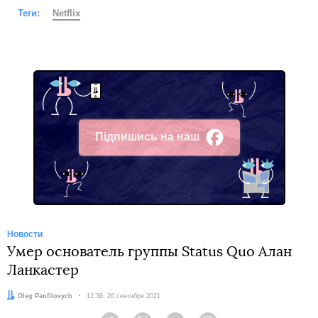
Теги:
Netflix
Підпишись на наш
Facebook
Новости
Умер основатель группы Status Quo Алан
Ланкастер
Автор:
Oleg Panfilovych
Дата:
12:36, 26 сентября 2021