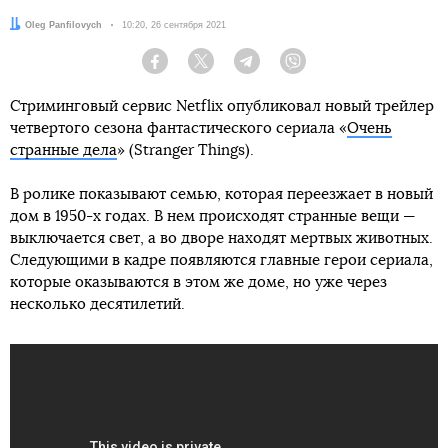
Автор:
Oleg Panfilovych
Дата:
10:20, 26 сентября 2021
Facebook
Twitter
Telegram
Viber
Стриминговый сервис Netflix опубликовал новый трейлер
четвертого сезона фантастического сериала «
Очень
странные дела
» (Stranger Things).
В ролике показывают семью, которая переезжает в новый
дом в 1950-х годах. В нем происходят странные вещи —
выключается свет, а во дворе находят мертвых животных.
Следующими в кадре появляются главные герои сериала,
которые оказываются в этом же доме, но уже через
несколько десятилетий.