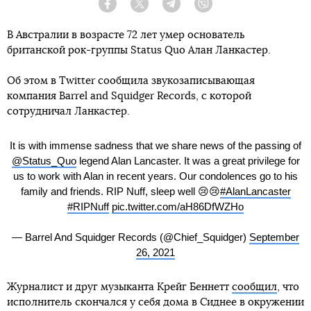
Facebook
Twitter
Telegram
Viber
В Австралии в возрасте 72 лет умер основатель
британской рок-группы Status Quo Алан Ланкастер.
Об этом в Twitter сообщила звукозаписывающая
компания Barrel and Squidger Records, с которой
сотрудничал Ланкастер.
It is with immense sadness that we share news of the passing of
@Status_Quo
legend Alan Lancaster. It was a great privilege for
us to work with Alan in recent years. Our condolences go to his
family and friends. RIP Nuff, sleep well 😢😢
#AlanLancaster
#RIPNuff
pic.twitter.com/aH86DfWZHo
— Barrel And Squidger Records (@Chief_Squidger)
September
26, 2021
Журналист и друг музыканта Крейг Беннетт
сообщил
, что
исполнитель скончался у себя дома в Сиднее в окружении