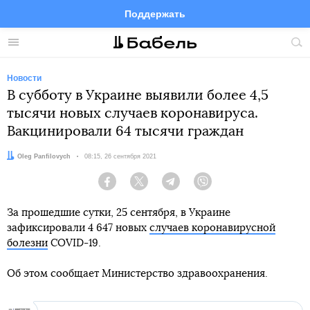
Поддержать
Facebook
Telegram
Twitter
Instagram
Меню
Пои
по
сай
Новости
В субботу в Украине выявили более 4,5
тысячи новых случаев коронавируса.
Вакцинировали 64 тысячи граждан
Автор:
Oleg Panfilovych
Дата:
08:15, 26 сентября 2021
Facebook
Twitter
Telegram
Viber
За прошедшие сутки, 25 сентября, в Украине
зафиксировали 4 647 новых
случаев коронавирусной
болезни
COVID-19.
Об этом сообщает Министерство здравоохранения.