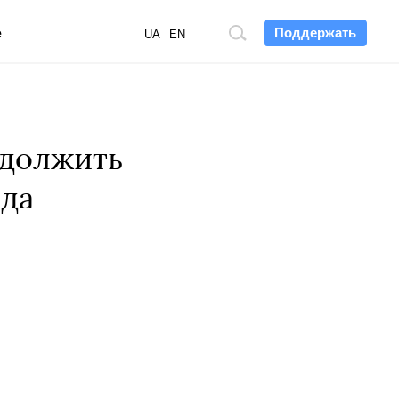
Поддержать
е
Поиск
UA
EN
по
сайту
одолжить
ода