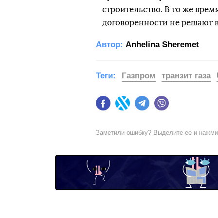
строительство. В то же врем
договоренности не решают в
Автор:
Anhelina Sheremet
Теги:
Газпром
транзит газа
Facebook
Twitter
Telegram
Viber
Заметили ошибку? Выделите ее и нажм