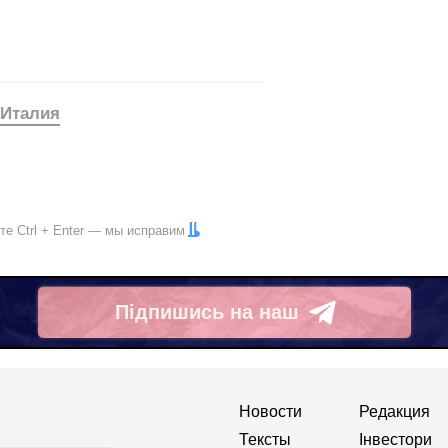
Италия
ите
Ctrl
+
Enter
— мы исправим
Підпишись на наш
Telegram
Новости
Редакция
Тексты
Інвестори