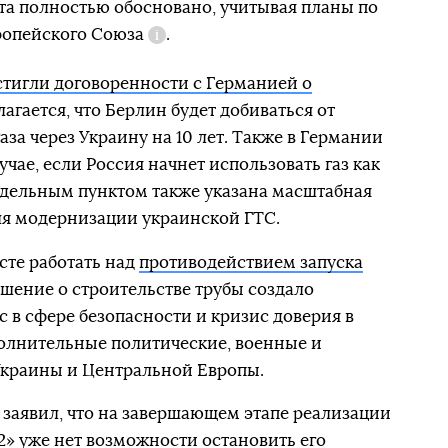
та полностью обосновано, учитывая планы по
ропейского Союза
.
Справка
тигли договоренности с Германией о
лагается, что Берлин будет добиваться от
за через Украину на 10 лет. Также в Германии
чае, если Россия начнет использовать газ как
тдельным пунктом также указана масштабная
я модернизации украинской ГТС.
сте работать над
противодействием запуска
ешение о строительстве трубы создало
с в сфере безопасности и кризис доверия в
ополнительные политические, военные и
Украины и Центральной Европы.
заявил, что на завершающем этапе реализации
2» уже нет возможности остановить его