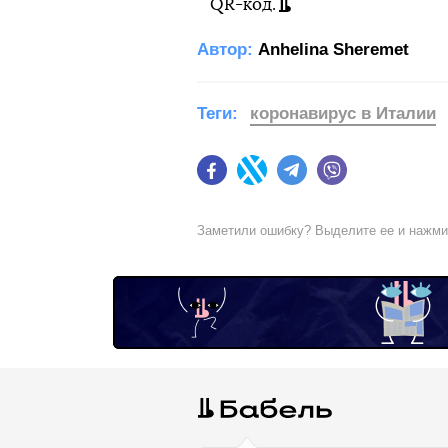
QR-код.
Автор:
Anhelina Sheremet
Теги:
коронавирус в Италии
Facebook
Twitter
Telegram
Viber
Заметили ошибку? Выделите ее и нажм