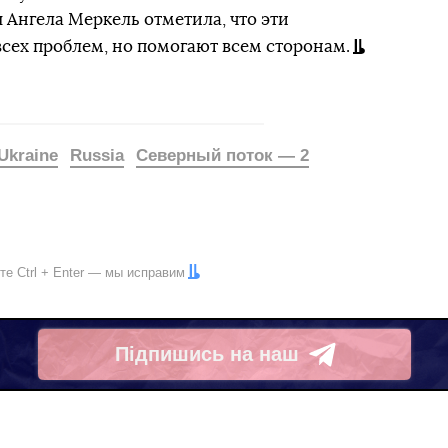
я Ангела Меркель отметила, что эти
сех проблем, но помогают всем сторонам.
Ukraine
Russia
Северный поток — 2
ите
Ctrl
+
Enter
— мы исправим
Підпишись на наш
Telegram