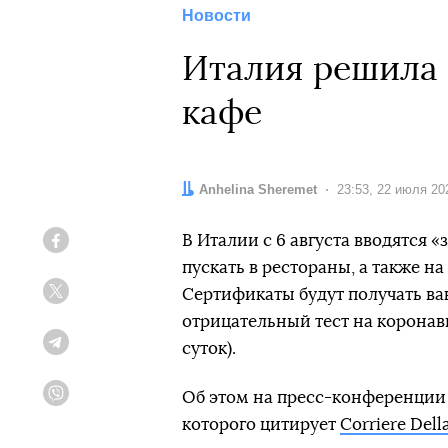
Новости
Италия решила 
кафе
Автор:
Anhelina Sheremet
Дата:
23:53, 22 июля 20
В Италии с 6 августа вводятся 
Facebook
пускать в рестораны, а также н
Сертификаты будут получать вак
Twitter
отрицательный тест на коронави
суток).
Telegram
Об этом на пресс-конференции
Viber
которого цитирует
Corriere Dell