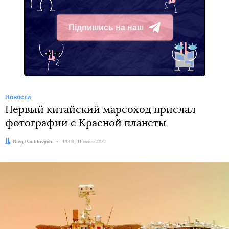
Підпишись на наш
Telegram
Новости
Первый китайский марсоход прислал
фотографии с Красной планеты
Автор:
Oleg Panfilovych
Дата:
13:09, 11 июня 2021