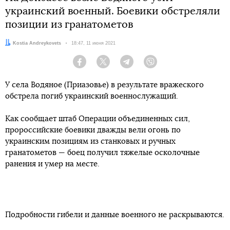
украинский военный. Боевики обстреляли
позиции из гранатометов
Автор:
Kostia Andreykovets
Дата:
18:47, 11 июня 2021
Facebook
Twitter
Telegram
Viber
У села Водяное (Приазовье) в результате вражеского
обстрела погиб украинский военнослужащий.
Как сообщает штаб Операции объединенных сил,
пророссийские боевики дважды вели огонь по
украинским позициям из станковых и ручных
гранатометов — боец получил тяжелые осколочные
ранения и умер на месте.
Подробности гибели и данные военного не раскрываются.