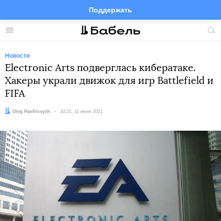
Поддержать
Facebook
Telegram
Twitter
Instagram
Меню
Пои
по
сай
Новости
Electronic Arts подверглась кибератаке.
Хакеры украли движок для игр Battlefield и
FIFA
Автор:
Oleg Panfilovych
Дата:
10:21, 11 июня 2021