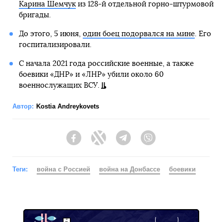
Карина Шемчук
из 128-й отдельной горно-штурмовой
бригады.
До этого, 5 июня,
один боец подорвался на мине
. Его
госпитализировали.
С начала 2021 года российские военные, а также
боевики «ДНР» и «ЛНР» убили около 60
военнослужащих ВСУ.
Автор:
Kostia Andreykovets
Facebook
Twitter
Telegram
Viber
Теги:
война с Россией
война на Донбассе
боевики