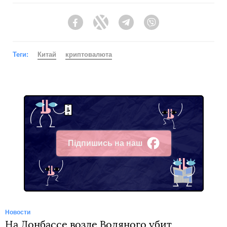
Facebook
Twitter
Telegram
Viber
Теги:
Китай
криптовалюта
Підпишись на наш
Facebook
Новости
На Донбассе возле Водяного убит