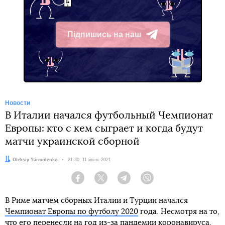
Підпишись на наш
Telegram
Новости
В Италии начался футбольный Чемпионат
Европы: кто с кем сыграет и когда будут
матчи украинской сборной
Автор:
Oleksiy Yarmolenko
Дата:
21:30, 11 июня 2021
Facebook
Twitter
Telegram
Viber
В Риме матчем сборных Италии и Турции начался
Чемпионат Европы по футболу 2020
года. Несмотря на то,
что его перенесли на год из-за пандемии коронавируса,