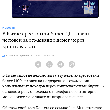
Новости
В Китае арестовали более 1,1 тысячи
человек за отмывание денег через
криптовалюты
Автор:
Kostia Andreykovets
Дата:
15:55, 11 июня 2021
Facebook
Twitter
Telegram
Viber
В Китае силовые ведомства за эту неделю арестовали
более 1 100 человек по подозрению в отмывании
криминальных доходов через криптовалютные биржи. В
основном речь о доходах от телефонного и интернет-
мошенничества, а также от игорного бизнеса.
Об этом сообщает
Reuters
со ссылкой на Министерство