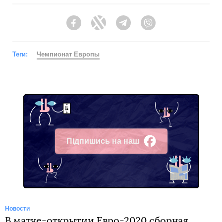
Facebook
Twitter
Telegram
Viber
Теги:
Чемпионат Европы
Підпишись на наш
Facebook
Новости
В матче-открытии Евро-2020 сборная