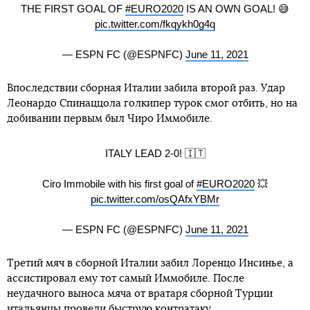
THE FIRST GOAL OF
#EURO2020
IS AN OWN GOAL! 😅
pic.twitter.com/fkqykh0g4q
— ESPN FC (@ESPNFC)
June 11, 2021
Впоследствии сборная Италии забила второй раз. Удар
Леонардо Спинаццола голкипер турок смог отбить, но на
добивании первым был Чиро Иммобиле.
ITALY LEAD 2-0! 🇮🇹
Ciro Immobile with his first goal of
#EURO2020
💥
pic.twitter.com/osQAfxYBMr
— ESPN FC (@ESPNFC)
June 11, 2021
Третий мяч в сборной Италии забил Лоренцо Инсинье, а
ассистировал ему тот самый Иммобиле. После
неудачного выноса мяча от вратаря сборной Турции
итальянцы провели быструю контратаку.