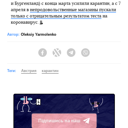
и Бургенланд) с конца марта усилили карантин, а с 7
апреля в
непродовольственные магазины пускали
только с отрицательным результатом теста
на
коронавирус.
Автор:
Oleksiy Yarmolenko
Facebook
Twitter
Telegram
Viber
Теги:
Австрия
карантин
Підпишись на наш
Telegram