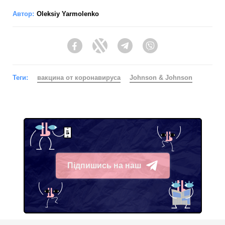
Автор:
Oleksiy Yarmolenko
Facebook
Twitter
Telegram
Viber
Теги:
вакцина от коронавируса
Johnson & Johnson
Підпишись на наш
Telegram