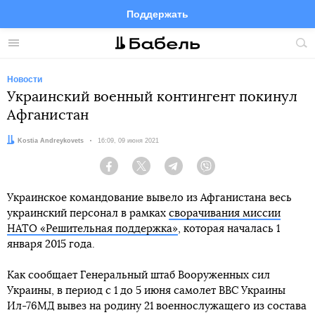
Поддержать
Facebook
Telegram
Twitter
Instagram
Меню
Пои
по
сай
Новости
Украинский военный контингент покинул
Афганистан
Автор:
Kostia Andreykovets
Дата:
16:09, 09 июня 2021
Facebook
Twitter
Telegram
Viber
Украинское командование вывело из Афганистана весь
украинский персонал в рамках
сворачивания миссии
НАТО «Решительная поддержка»
, которая началась 1
января 2015 года.
Как сообщает Генеральный штаб Вооруженных сил
Украины, в период с 1 до 5 июня самолет ВВС Украины
Ил-76МД вывез на родину 21 военнослужащего из состава