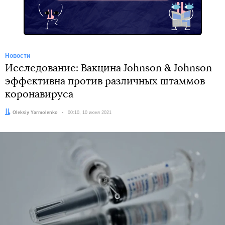
Новости
Исследование: Вакцина Johnson & Johnson
эффективна против различных штаммов
коронавируса
Автор:
Oleksiy Yarmolenko
Дата:
00:10, 10 июня 2021