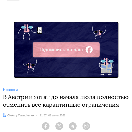
Підпишись на наш
Facebook
Новости
В Австрии хотят до начала июля полностью
отменить все карантинные ограничения
Автор:
Oleksiy Yarmolenko
Дата:
21:57, 09 июня 2021
Facebook
Twitter
Telegram
Viber