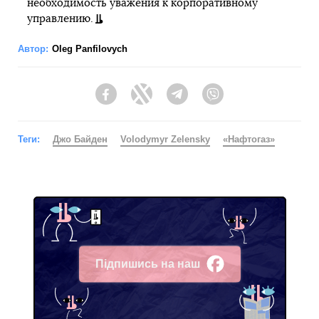
необходимость уважения к корпоративному
управлению.
Автор:
Oleg Panfilovych
Facebook
Twitter
Telegram
Viber
Теги:
Джо Байден
Volodymyr Zelensky
«Нафтогаз»
Підпишись на наш
Facebook