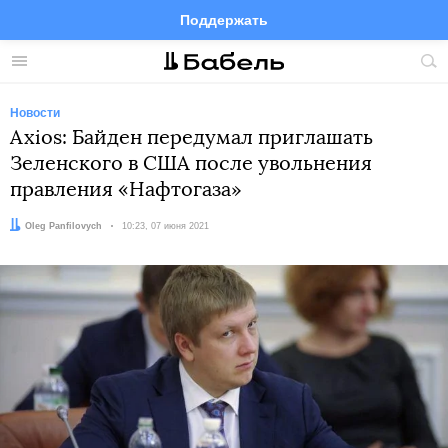
Поддержать
Facebook
Telegram
Twitter
Instagram
Меню
Пои
по
сай
Новости
Axios: Байден передумал приглашать
Зеленского в США после увольнения
правления «Нафтогаза»
Автор:
Oleg Panfilovych
Дата:
10:23, 07 июня 2021