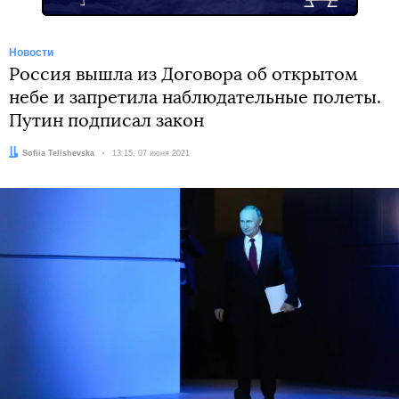
Новости
Россия вышла из Договора об открытом
небе и запретила наблюдательные полеты.
Путин подписал закон
Автор:
Sofiia Telishevska
Дата:
13:15, 07 июня 2021