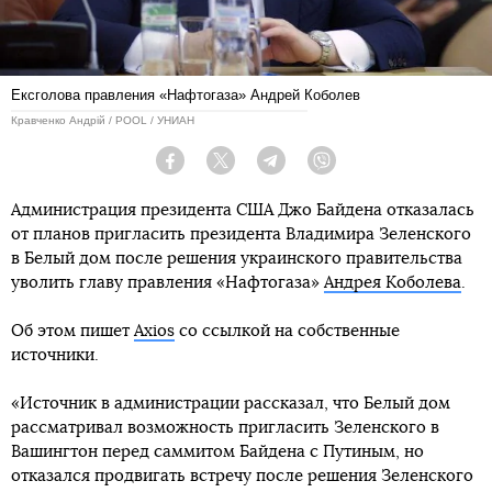
Ексголова правления «Нафтогаза» Андрей Коболев
Кравченко Андрій / POOL / УНИАН
Facebook
Twitter
Telegram
Viber
Администрация президента США Джо Байдена отказалась
от планов пригласить президента Владимира Зеленского
в Белый дом после решения украинского правительства
уволить главу правления «Нафтогаза»
Андрея Коболева
.
Об этом пишет
Axios
со ссылкой на собственные
источники.
«Источник в администрации рассказал, что Белый дом
рассматривал возможность пригласить Зеленского в
Вашингтон перед саммитом Байдена с Путиным, но
отказался продвигать встречу после решения Зеленского