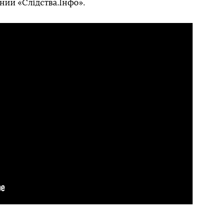
нии «Слідства.Інфо».