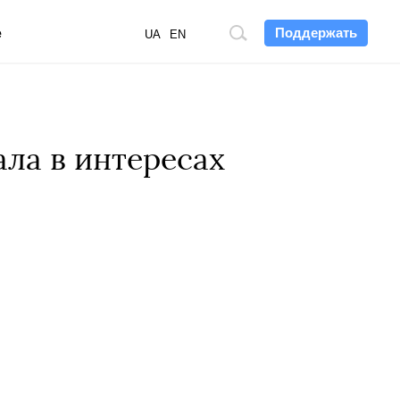
Поддержать
е
Поиск
UA
EN
по
сайту
ала в интересах