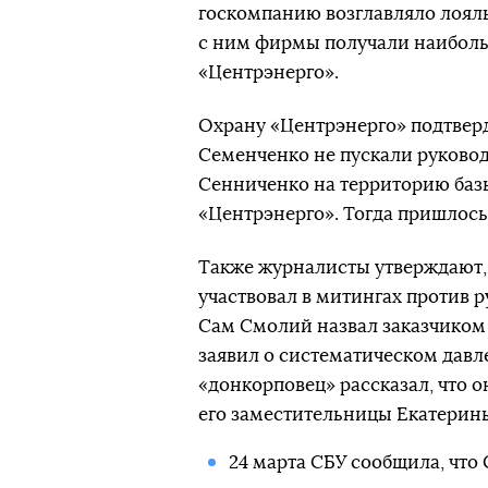
госкомпанию возглавляло лояль
с ним фирмы получали наиболь
«Центрэнерго».
Охрану «Центрэнерго» подтвер
Семенченко не пускали руково
Сенниченко на территорию баз
«Центрэнерго». Тогда пришлось
Также журналисты утверждают, 
участвовал в митингах против р
Сам Смолий назвал заказчиком
заявил о систематическом давл
«донкорповец» рассказал, что 
его заместительницы Екатерин
24 марта СБУ сообщила, что