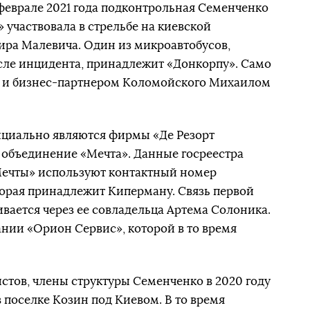
феврале 2021 года подконтрольная Семенченко
 участвовала в стрельбе на киевской
ира Малевича. Один из микроавтобусов,
сле инцидента, принадлежит «Донкорпу». Само
ом и бизнес-партнером Коломойского Михаилом
ициально являются фирмы «Де Резорт
 объединение «Мечта». Данные госреестра
«Мечты» используют контактный номер
торая принадлежит Киперману. Связь первой
ается через ее совладельца Артема Солоника.
нии «Орион Сервис», которой в то время
стов, члены структуры Семенченко в 2020 году
 поселке Козин под Киевом. В то время