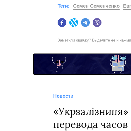
Теги:
Семен Семенченко
Ев
Facebook
Twitter
Telegram
Viber
Заметили ошибку? Выделите ее и нажм
Новости
«Укрзалізниця» 
перевода часов