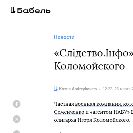
Новости
«Слідство.Інфо
Коломойского
Автор:
Kostia Andreykovets
Дата:
12:22, 26 марта 
Частная
военная компания, ко
Facebook
Семенченко
и «агентом НАБУ» Е
олигарха Игоря Коломойского.
Twitter