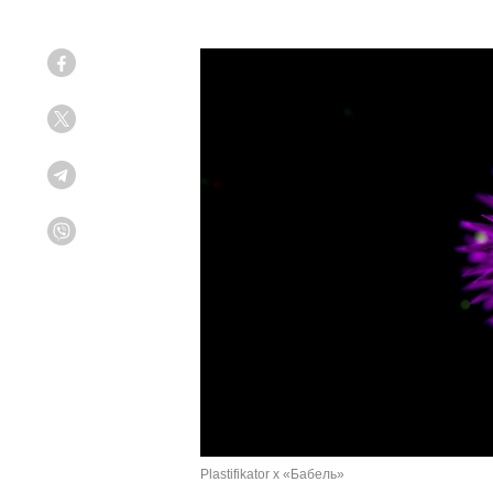
Facebook
Twitter
Telegram
Viber
Plastifikator x «Бабель»