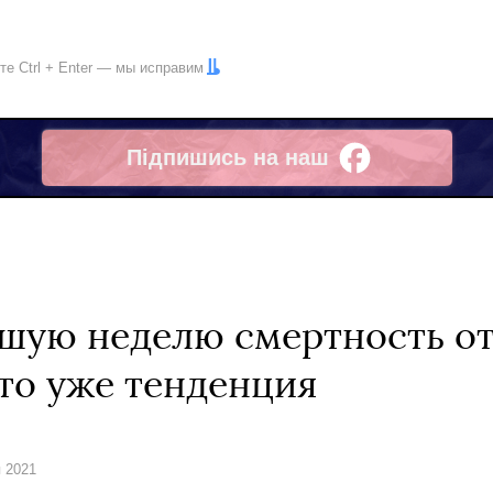
ите
Ctrl
+
Enter
— мы исправим
Підпишись на наш
Facebook
шую неделю смертность от
Это уже тенденция
я 2021