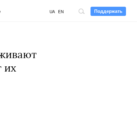
Поддержать
е
Поиск
UA
EN
по
сайту
рживают
 их