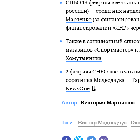
СНБО 19 февраля ввел санкци
россиян) — среди них нард
Марченко
(за финансировани
финансировании «ЛНР» через
Также в санкционный списо
магазинов «Спортмастер»
и
Хомутынника
.
2 февраля СНБО ввел санкци
соратника Медведчука — Тара
NewsOne
.
Автор:
Виктория Мартынюк
Теги:
Виктор Медведчук
Окс