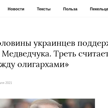
Новости
Тексты
Польза
Пекельц
оловины украинцев подде
 Медведчука. Треть считает
ежду олигархами»
аля 2021