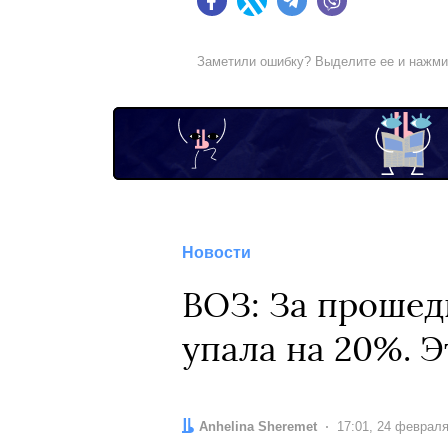
Facebook
Twitter
Telegram
Viber
Заметили ошибку? Выделите ее и нажм
Новости
ВОЗ: За прошед
упала на 20%. 
Автор:
Anhelina Sheremet
Дата:
17:01, 24 феврал