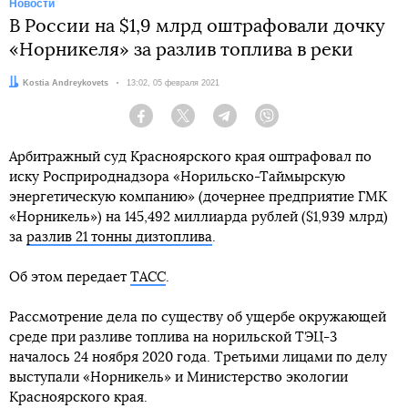
Новости
В России на $1,9 млрд оштрафовали дочку
«Норникеля» за разлив топлива в реки
Автор:
Kostia Andreykovets
Дата:
13:02, 05 февраля 2021
Facebook
Twitter
Telegram
Viber
Арбитражный суд Красноярского края оштрафовал по
иску Росприроднадзора «Норильско-Таймырскую
энергетическую компанию» (дочернее предприятие ГМК
«Норникель») на 145,492 миллиарда рублей ($1,939 млрд)
за
разлив 21 тонны дизтоплива
.
Об этом передает
ТАСС
.
Рассмотрение дела по существу об ущербе окружающей
среде при разливе топлива на норильской ТЭЦ-3
началось 24 ноября 2020 года. Третьими лицами по делу
выступали «Норникель» и Министерство экологии
Красноярского края.