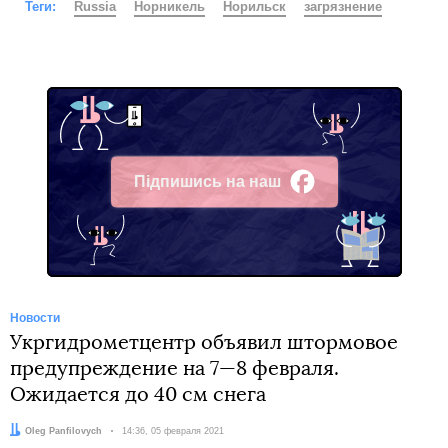
Теги:
Russia
Норникель
Норильск
загрязнение
Підпишись на наш
Facebook
Новости
Укргидрометцентр объявил штормовое
предупреждение на 7—8 февраля.
Ожидается до 40 см снега
Автор:
Oleg Panfilovych
Дата:
14:36, 05 февраля 2021