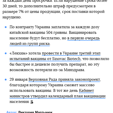
за каждый день просрочки. Если нарушение срока более
30 дней, то дополнительно штраф предусмотрен в
размере 7% от цены продукции, срок поставки которой
нарушено.
По контракту Украина заплатила за каждую дозу
китайской вакцины 504 гривны. Вакцинировать
население будут бесплатно, но
в первую очередь
людей из групп риска
.
«Лекхим» хотела
провести в Украине третий этап
испытаний вакцины от Sinovac Biotech
, что позволило
бы быстрее и дешевле получить препарат, но эту
возможность потеряли из-за Минздрава.
29 января
Верховная Рада приняла законопроект
,
благодаря которому Украина сможет массово
использовать вакцины. В тот же день
Кабинет
министров утвердил календарный план вакцинации
населения.
Автор:
Виктория Мартынюк