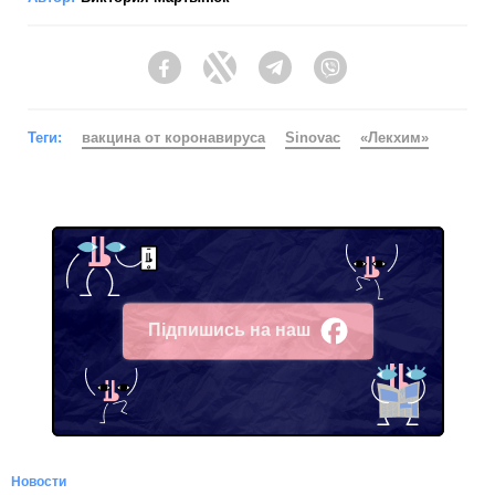
Facebook
Twitter
Telegram
Viber
Теги:
вакцина от коронавируса
Sinovac
«Лекхим»
Підпишись на наш
Facebook
Новости