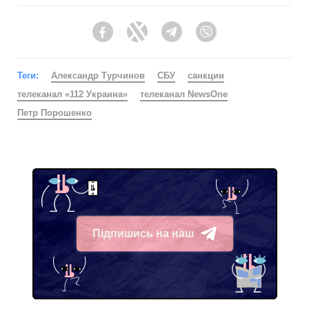
Facebook
Twitter
Telegram
Viber
Теги:
Александр Турчинов
СБУ
санкции
телеканал «112 Украина»
телеканал NewsOne
Петр Порошенко
Підпишись на наш
Telegram