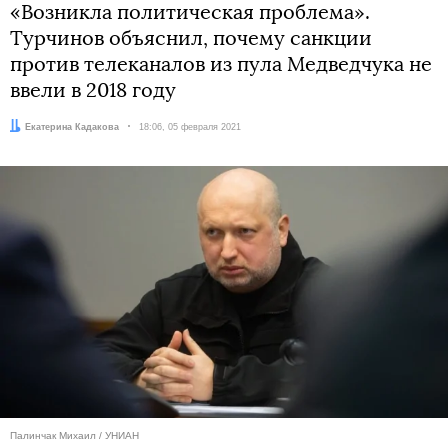
«Возникла политическая проблема».
Турчинов объяснил, почему санкции
против телеканалов из пула Медведчука не
ввели в 2018 году
Автор:
Екатерина Кадакова
Дата:
18:06, 05 февраля 2021
Палинчак Михаил / УНИАН