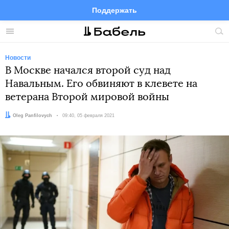
Поддержать
Facebook
Telegram
Twitter
Instagram
Меню
Пои
по
сай
Новости
В Москве начался второй суд над
Навальным. Его обвиняют в клевете на
ветерана Второй мировой войны
Автор:
Oleg Panfilovych
Дата:
09:40, 05 февраля 2021