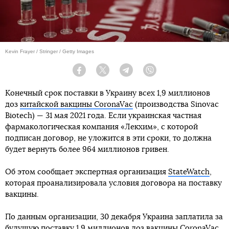
Kevin Frayer / Stringer / Getty Images
Facebook
Twitter
Telegram
Viber
Конечный срок поставки в Украину всех 1,9 миллионов
доз
китайской вакцины CoronaVac
(производства Sinovac
Biotech) — 31 мая 2021 года. Если украинская частная
фармакологическая компания «Лекхим», с которой
подписан договор, не уложится в эти сроки, то должна
будет вернуть более 964 миллионов гривен.
Об этом сообщает экспертная организация
StateWatch
,
которая проанализировала условия договора на поставку
вакцины.
По данным организации, 30 декабря Украина заплатила за
будущую поставку 1,9 миллионов доз вакцины CoronaVac