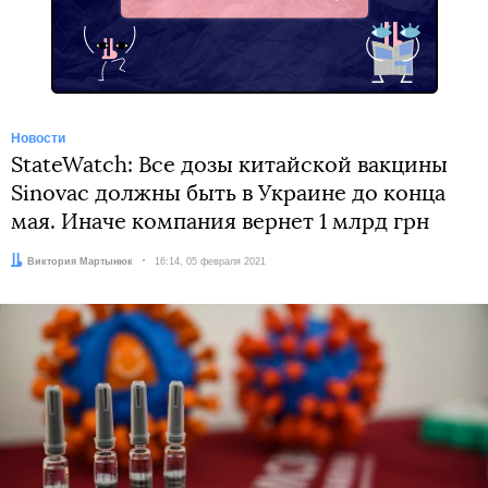
Telegram
Новости
StateWatch: Все дозы китайской вакцины
Sinovac должны быть в Украине до конца
мая. Иначе компания вернет 1 млрд грн
Автор:
Виктория Мартынюк
Дата:
16:14, 05 февраля 2021