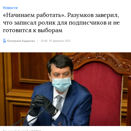
Новости
«Начинаем работать». Разумков заверил,
что записал ролик для подписчиков и не
готовится к выборам
Автор:
Екатерина Кадакова
Дата:
19:46, 05 февраля 2021