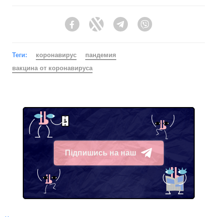
Facebook
Twitter
Telegram
Viber
Теги:
коронавирус
пандемия
вакцина от коронавируса
Підпишись на наш
Telegram