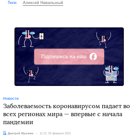
Теги:
Алексей Навальный
Підпишись на наш
Facebook
Новости
Заболеваемость коронавирусом падает во
всех регионах мира — впервые с начала
пандемии
Автор:
Дмитрий Мрачник
Дата:
11:15, 05 февраля 2021