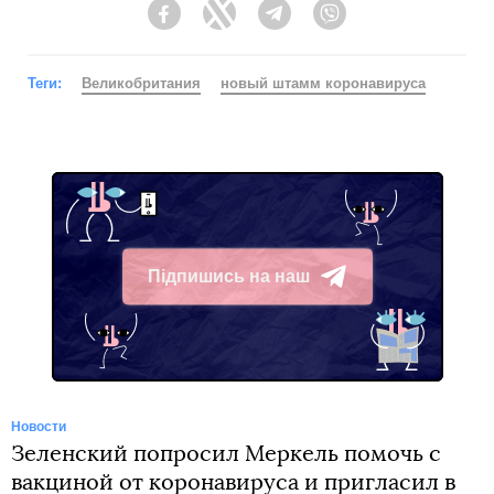
Facebook
Twitter
Telegram
Viber
Теги:
Великобритания
новый штамм коронавируса
Підпишись на наш
Telegram
Новости
Зеленский попросил Меркель помочь с
вакциной от коронавируса и пригласил в