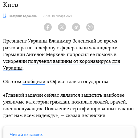
Киев
Автор:
Екатерина Кадакова
Дата:
21:06, 15 января 2021
Facebook
Twitter
Telegram
Viber
Президент Украины Владимир Зеленский во время
разговора по телефону с федеральным канцлером
Германии Ангелой Меркель попросил ее помочь в
ускорении
получения вакцины от коронавируса для
Украины
.
Об этом
сообщили
в Офисе главы государства.
«Главной задачей сейчас является защитить наиболее
уязвимые категории граждан: пожилых людей, врачей,
военнослужащих. Появление сертифицированных вакцин
дает нам всем надежду», — сказал Зеленский.
Читайте также: