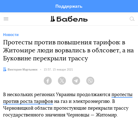
Поддержать
Facebook
Telegram
Twitter
Instagram
Меню
Пои
по
сай
Новости
Протесты против повышения тарифов: в
Житомире люди ворвались в облсовет, а на
Буковине перекрыли трассу
Автор:
Виктория Мартынюк
Дата:
15:57, 15 января 2021
Facebook
Twitter
Telegram
Viber
В нескольких регионах Украины продолжаются
протесты
против роста тарифов
на газ и электроэнергию. В
Черновицкой области протестующие перекрыли трассу
государственного значения Черновцы — Житомир.