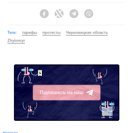
Facebook
Twitter
Telegram
Viber
Теги:
тарифы
протесты
Черновицкая область
Zhytomyr
Підпишись на наш
Telegram