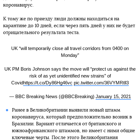
коронавирус.
К тому же по приезду люди должны находиться на
карантине до 10 дней, если через пять дней у них не будет
отрицательного результата теста.
UK “will temporarily close all travel corridors from 0400 on
Monday”
UK PM Boris Johnson says the move will “protect us against the
risk of as yet unidentified new strains” of
Covid
https://t.co/Dy86Hg46vc
pic.twitter.com/36VYMRtll3
— BBC Breaking News (@BBCBreaking)
January 15, 2021
Ранее в Великобритании выявили новый штамм
коронавируса, который предположительно возник в
Бразилии. Вариант отличается от британского и
южноафриканского штаммов, но имеет с ними общие
ключевые черты. После этого Великобритания