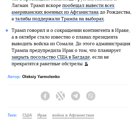
Лагман. Трамп вскоре
пообещал вывести всех
американских военных из Афганистана
до Рождества,
а
талибы поддержали Трампа на выборах
.
Трамп говорил и о сокращении контингента в Ираке,
а в октябре стало известно о планах президента
выводить войска из Сомали. До этого администрация
Трампа предупредила Ирак о том, что планирует
закрыть посольство США в Багдаде
, если не
прекратятся ракетные обстрелы.
Автор:
Oleksiy Yarmolenko
Facebook
Twitter
Telegram
Viber
Теги:
США
Ирак
война в Афганистане