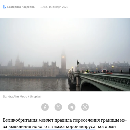
Автор:
Екатерина Кадакова
Дата:
19:45, 15 января 2021
Sandra Ahn Mode / Unsplash
Facebook
Twitter
Telegram
Viber
Великобритания меняет правила пересечения границы из-
за
выявления нового штамма коронавируса
, который