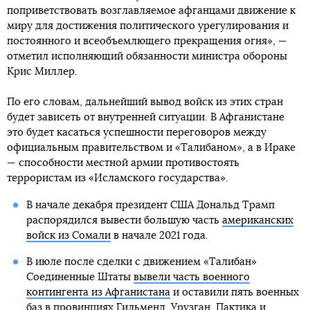
поприветствовать возглавляемое афганцами движение к
миру для достижения политического урегулирования и
постоянного и всеобъемлющего прекращения огня», —
отметил исполняющий обязанности министра обороны
Крис Миллер.
По его словам, дальнейший вывод войск из этих стран
будет зависеть от внутренней ситуации. В Афганистане
это будет касаться успешности переговоров между
официальным правительством и «Талибаном», а в Ираке
— способности местной армии противостоять
террористам из «Исламского государства».
В начале декабря президент США Дональд Трамп
распорядился вывести большую часть
американских
войск из Сомали
в начале 2021 года.
В июле после сделки с движением «Талибан»
Соединенные Штаты
вывели часть военного
контингента из Афганистана
и оставили пять военных
баз в провинциях Гильменд, Урузган, Пактика и