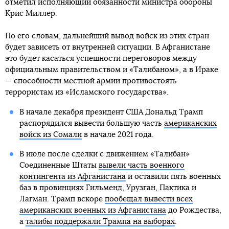
отметил исполняющий обязанности министра обороны
Крис Миллер.
По его словам, дальнейший вывод войск из этих стран
будет зависеть от внутренней ситуации. В Афганистане
это будет касаться успешности переговоров между
официальным правительством и «Талибаном», а в Ираке
— способности местной армии противостоять
террористам из «Исламского государства».
В начале декабря президент США Дональд Трамп
распорядился вывести большую часть
американских
войск из Сомали
в начале 2021 года.
В июле после сделки с движением «Талибан»
Соединенные Штаты
вывели часть военного
контингента из Афганистана
и оставили пять военных
баз в провинциях Гильменд, Урузган, Пактика и
Лагман. Трамп вскоре
пообещал вывести всех
американских военных из Афганистана
до Рождества,
а
талибы поддержали Трампа на выборах
.