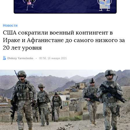
Новости
США сократили военный контингент в
Ираке и Афганистане до самого низкого за
20 лет уровня
Автор:
Oleksiy Yarmolenko
Дата:
00:58, 16 января 2021