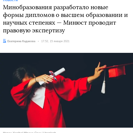
Новости
Минобразования разработало новые
формы дипломов о высшем образовании и
научных степенях — Минюст проводит
правовую экспертизу
Автор:
Екатерина Кадакова
Дата:
17:52, 15 января 2021
Honey Yanibel Minaya Cruz / Unsplash