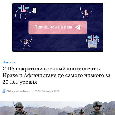
Підпишись на наш
Telegram
Новости
США сократили военный контингент в
Ираке и Афганистане до самого низкого за
20 лет уровня
Автор:
Oleksiy Yarmolenko
Дата:
00:58, 16 января 2021