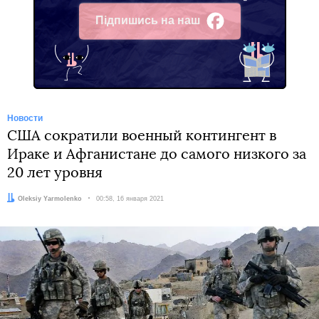
Підпишись на наш
Facebook
Новости
США сократили военный контингент в
Ираке и Афганистане до самого низкого за
20 лет уровня
Автор:
Oleksiy Yarmolenko
Дата:
00:58, 16 января 2021