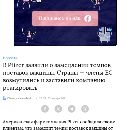
Підпишись на наш
Facebook
Новости
В Pfizer заявили о замедлении темпов
поставок вакцины. Страны — члены ЕС
возмутились и заставили компанию
реагировать
Автор:
Oleksiy Yarmolenko
Дата:
22:59, 15 января 2021
Facebook
Twitter
Telegram
Viber
Американская фармкомпания Pfizer сообщила своим
клиентам, что замедлит темпы поставок
вакцины от