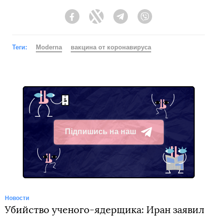
Facebook
Twitter
Telegram
Viber
Теги:
Moderna
вакцина от коронавируса
Підпишись на наш
Telegram
Новости
Убийство ученого-ядерщика: Иран заявил