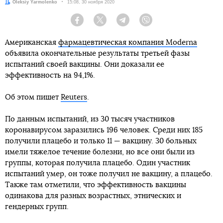
Автор:
Oleksiy Yarmolenko
Дата:
15:08, 30 ноября 2020
На выборах президента Молдовы
Майя Санду
обошла
действующего президента Игоря Додона, который
Facebook
Twitter
Telegram
Viber
является ярым сторонником России, с разрывом в
Американская
фармацевтическая компания Moderna
более чем 15%. Санду получила 57,75% голосов, а
объявила окончательные результаты третьей фазы
Додон — 42,25%.
испытаний своей вакцины. Они доказали ее
эффективность на 94,1%.
После избрания Санду заявила, что «мягкий подход»
не помог Молдове урегулировать конфликт в
Об этом пишет
Приднестровье в течение 28 лет. Она советует
Reuters
.
украинской власти учесть этот опыт при
По данным испытаний, из 30 тысяч участников
урегулировании войны на Донбассе.
коронавирусом заразились 196 человек. Среди них 185
получили плацебо и только 11 — вакцину. 30 больных
Читайте также:
имели тяжелое течение болезни, но все они были из
группы, которая получила плацебо. Один участник
Зеленский предлагает создать свободную
экономическую зону на Донбассе. Хорошая идея?
испытаний умер, он тоже получил не вакцину, а плацебо.
Вряд ли, в прошлом такие зоны только вредили
Также там отметили, что эффективность вакцины
Украине
одинакова для разных возрастных, этнических и
гендерных групп.