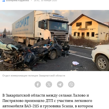
Автор:
Екатерина Кадакова
Дата:
18:41, 30 ноября 2020
Отдел коммуникации полиции Закарпатской области
Facebook
Twitter
Telegram
Viber
В Закарпатской области между селами Лалово и
Пистрялово произошло ДТП с участием легкового
автомобиля ВАЗ-2115 и грузовика Scania, в котором