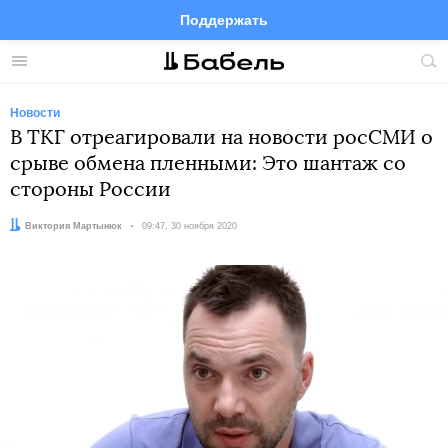
Поддержать
Facebook
Telegram
Twitter
Instagram
Меню
Пои
по
сай
Новости
В ТКГ отреагировали на новости росСМИ о
срыве обмена пленными: Это шантаж со
стороны России
Автор:
Виктория Мартынюк
Дата:
09:47, 30 ноября 2020