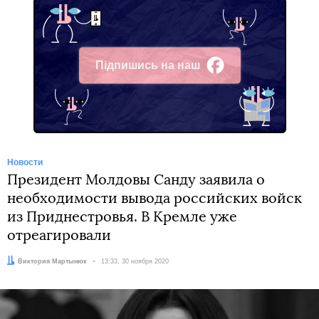
Підпишись на наш
Facebook
Новости
Президент Молдовы Санду заявила о
необходимости вывода российских войск
из Приднестровья. В Кремле уже
отреагировали
Автор:
Виктория Мартынюк
Дата:
13:33, 30 ноября 2020