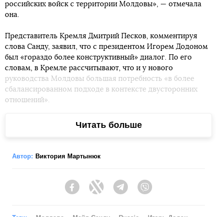
российских войск с территории Молдовы», — отмечала
она.
Представитель Кремля Дмитрий Песков, комментируя
слова Санду, заявил, что с президентом Игорем Додоном
был «гораздо более конструктивный» диалог. По его
словам, в Кремле рассчитывают, что и у нового
руководства Молдовы большая потребность «в более
сбалансированном подходе в контексте двусторонних
отношений».
Читать больше
«Мы рассчитываем на то, что этот конструктивизм будет
Автор:
Виктория Мартынюк
продолжаться, что в этом плане будет определенная
преемственность, и мы будем учитывать все возможные
негативные последствия любых резких шагов», — сказал
Facebook
Twitter
Telegram
Viber
Песков, которого цитирует
Интерфакс
.