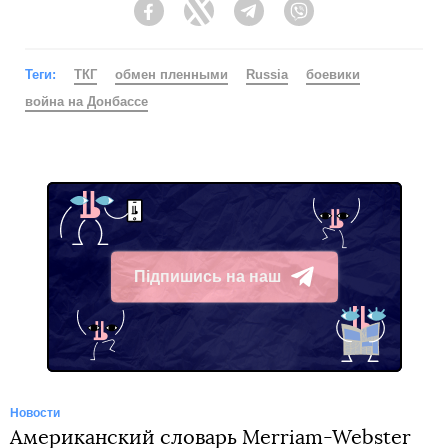
Facebook
Twitter
Telegram
Viber
Теги:
ТКГ
обмен пленными
Russia
боевики
война на Донбассе
Підпишись на наш
Telegram
Новости
Американский словарь Merriam-Webster