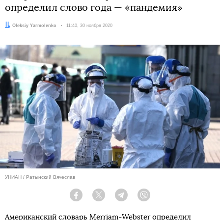
определил слово года — «пандемия»
Автор:
Oleksiy Yarmolenko
Дата:
11:40, 30 ноября 2020
УНИАН / Ратынский Вячеслав
Facebook
Twitter
Telegram
Viber
Американский словарь Merriam-Webster определил