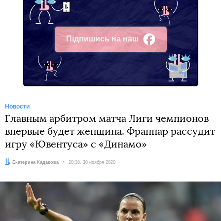
Підпишись на наш
Facebook
Новости
Главным арбитром матча Лиги чемпионов
впервые будет женщина. Фраппар рассудит
игру «Ювентуса» с «Динамо»
Автор:
Екатерина Кадакова
Дата:
20:38, 30 ноября 2020