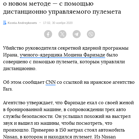
о новом методе — с помощью
дистанционно управляемого пулемета
Автор:
Kostia Andreykovets
Дата:
17:02, 30 ноября 2020
Facebook
Twitter
Telegram
Viber
Убийство руководителя секретной ядерной программы
Ирана,
ученого-ядерщика Мошена Фаризаде
было
совершено с помощью пулемета, которым управляли
дистанционно.
Об этом сообщает
CNN
со ссылкой на иранское агентство
Fars.
Агентство утверждает, что Фаризаде ехал со своей женой
в бронированной машине, в сопровождении трех авто
службы безопасности. Он услышал похожий на выстрел
звук и вышел из машины, чтобы посмотреть, что
произошло. Примерно в 150 метрах стоял автомобиль
Nissan, в котором и находился пулемет. Из Nissan