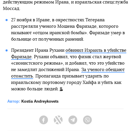
действующим режимом Ирана, и израильская спецслужба
Моссад.
27 ноября в Иране, в окрестностях Тегерана
расстреляли ученого Мошена Фаризаде, которого
называют «отцом иранской бомбы». Фаризаде умер в
больнице от полученных ранений.
Президент Ирана Рухани
обвинил Израиль в убийстве
Фаризаде
. Рухани объявил, что физик стал жертвой
«сионистского режима», и добавил, что это убийство
не замедлит достижений Ирана.
За ученого обещают
отомстить
. Пропаганда призывает ударить по
израильскому портовому городу Хайфа и убить как
можно больше людей.
Автор:
Kostia Andreykovets
Facebook
Twitter
Telegram
Viber