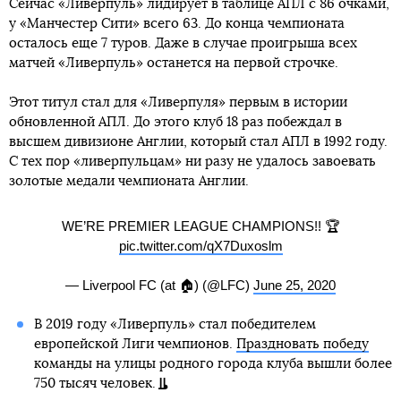
Сейчас «Ливерпуль» лидирует в таблице АПЛ с 86 очками,
у «Манчестер Сити» всего 63. До конца чемпионата
осталось еще 7 туров. Даже в случае проигрыша всех
матчей «Ливерпуль» останется на первой строчке.
Этот титул стал для «Ливерпуля» первым в истории
обновленной АПЛ. До этого клуб 18 раз побеждал в
высшем дивизионе Англии, который стал АПЛ в 1992 году.
С тех пор «ливерпульцам» ни разу не удалось завоевать
золотые медали чемпионата Англии.
WE’RE PREMIER LEAGUE CHAMPIONS!! 🏆
pic.twitter.com/qX7Duxoslm
— Liverpool FC (at 🏠) (@LFC)
June 25, 2020
В 2019 году «Ливерпуль» стал победителем
европейской Лиги чемпионов.
Праздновать победу
команды на улицы родного города клуба вышли более
750 тысяч человек.