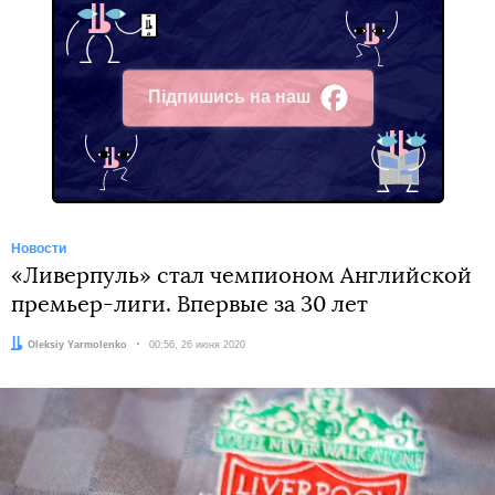
Підпишись на наш
Facebook
Новости
«Ливерпуль» стал чемпионом Английской
премьер-лиги. Впервые за 30 лет
Автор:
Oleksiy Yarmolenko
Дата:
00:56, 26 июня 2020