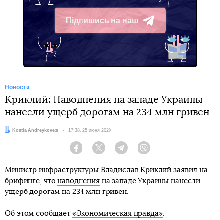
Підпишись на наш
Telegram
Новости
Криклий: Наводнения на западе Украины
нанесли ущерб дорогам на 234 млн гривен
Автор:
Kostia Andreykovets
Дата:
17:38, 25 июня 2020
Facebook
Twitter
Telegram
Viber
Министр инфраструктуры Владислав Криклий заявил на
брифинге, что
наводнения
на западе Украины нанесли
ущерб дорогам на 234 млн гривен.
Об этом сообщает
«Экономическая правда»
.