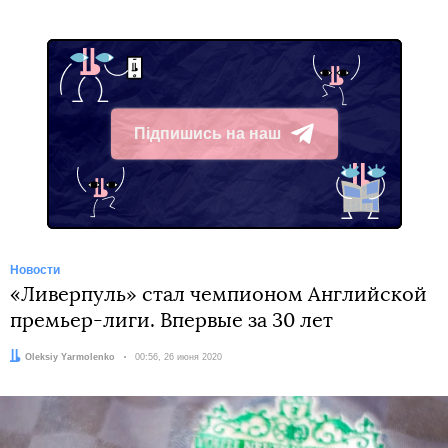
Підпишись на наш
Telegram
Новости
«Ливерпуль» стал чемпионом Английской
премьер-лиги. Впервые за 30 лет
Автор:
Oleksiy Yarmolenko
Дата:
00:56, 26 июня 2020