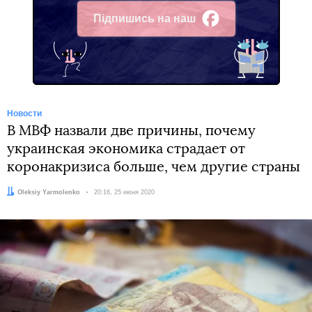
Підпишись на наш
Facebook
Новости
В МВФ назвали две причины, почему
украинская экономика страдает от
коронакризиса больше, чем другие страны
Автор:
Oleksiy Yarmolenko
Дата:
20:16, 25 июня 2020