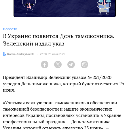
Новости
В Украине появится День таможенника.
Зеленский издал указ
Автор:
Kostia Andreykovets
Дата:
22:58, 25 июня 2020
Facebook
Twitter
Telegram
Viber
Президент Владимир Зеленский указом
№ 251/2020
учредил День таможенника, который будет отмечаться 25
июня.
«Учитывая важную роль таможенников в обеспечении
таможенной безопасности и защите экономических
интересов Украины, постановляю: установить в Украине
профессиональный праздник — День таможенника
Украины, который отмечать ежегодно 25 июня», —