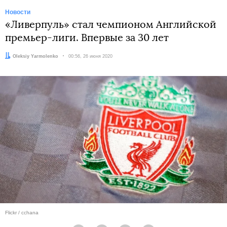
Новости
«Ливерпуль» стал чемпионом Английской
премьер-лиги. Впервые за 30 лет
Автор:
Oleksiy Yarmolenko
Дата:
00:56, 26 июня 2020
Flickr / cchana