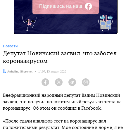
Підпишись на наш
Facebook
Новости
Депутат Новинский заявил, что заболел
коронавирусом
Автор:
Anhelina Sheremet
Дата:
14:07, 15 апреля 2020
Facebook
Twitter
Telegram
Viber
Внефракционный народный депутат Вадим Новинский
заявил, что получил положительный результат теста на
коронавирус. Об этом он сообщил в Facebook.
«После сдачи анализов тест на коронавирус дал
положительный результат. Мое состояние в норме, я не