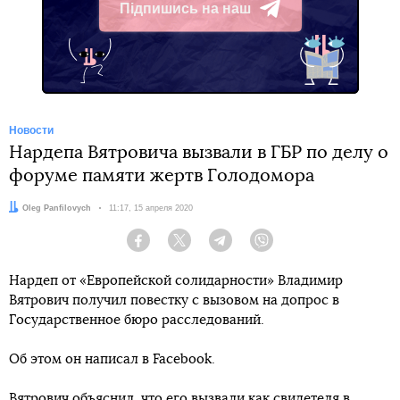
Підпишись на наш
Telegram
Новости
Нардепа Вятровича вызвали в ГБР по делу о
форуме памяти жертв Голодомора
Автор:
Oleg Panfilovych
Дата:
11:17, 15 апреля 2020
Facebook
Twitter
Telegram
Viber
Нардеп от «Европейской солидарности» Владимир
Вятрович получил повестку с вызовом на допрос в
Государственное бюро расследований.
Об этом он написал в Facebook.
Вятрович объяснил, что его вызвали как свидетеля в