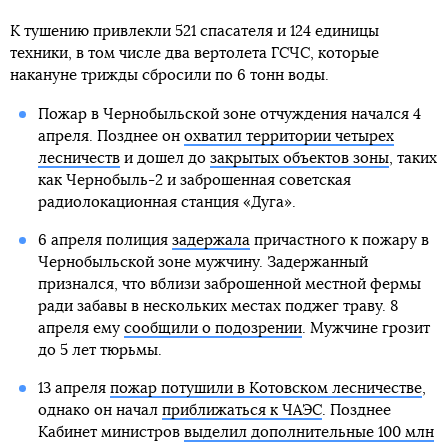
К тушению привлекли 521 спасателя и 124 единицы
техники, в том числе два вертолета ГСЧС, которые
накануне трижды сбросили по 6 тонн воды.
Пожар в Чернобыльской зоне отчуждения начался 4
апреля. Позднее он
охватил территории четырех
лесничеств
и дошел до
закрытых объектов зоны
, таких
как Чернобыль-2 и заброшенная советская
радиолокационная станция «Дуга».
6 апреля полиция
задержала
причастного к пожару в
Чернобыльской зоне мужчину. Задержанный
признался, что вблизи заброшенной местной фермы
ради забавы в нескольких местах поджег траву. 8
апреля ему
сообщили о подозрении
. Мужчине грозит
до 5 лет тюрьмы.
13 апреля
пожар потушили в Котовском лесничестве
,
однако он начал
приближаться к ЧАЭС
. Позднее
Кабинет министров
выделил дополнительные 100 млн