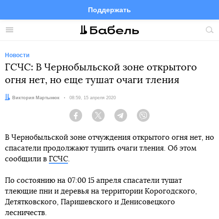
Поддержать
Facebook
Telegram
Twitter
Instagram
Меню
Пои
по
сай
Новости
ГСЧС: В Чернобыльской зоне открытого
огня нет, но еще тушат очаги тления
Автор:
Виктория Мартынюк
Дата:
08:59, 15 апреля 2020
Facebook
Twitter
Telegram
Viber
В Чернобыльской зоне отчуждения открытого огня нет, но
спасатели продолжают тушить очаги тления. Об этом
сообщили в
ГСЧС
.
По состоянию на 07:00 15 апреля спасатели тушат
тлеющие пни и деревья на территории Корогодского,
Детятковского, Паришевского и Денисовецкого
лесничеств.