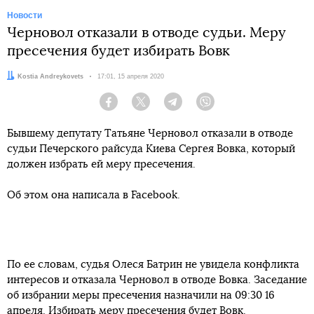
Новости
Черновол отказали в отводе судьи. Меру
пресечения будет избирать Вовк
Автор:
Kostia Andreykovets
Дата:
17:01, 15 апреля 2020
Facebook
Twitter
Telegram
Viber
Бывшему депутату Татьяне Черновол отказали в отводе
судьи Печерского райсуда Киева Сергея Вовка, который
должен избрать ей меру пресечения.
Об этом она написала в Facebook.
По ее словам, судья Олеся Батрин не увидела конфликта
интересов и отказала Черновол в отводе Вовка. Заседание
об избрании меры пресечения назначили на 09:30 16
апреля. Избирать меру пресечения будет Вовк.