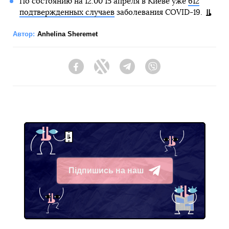
По состоянию на 12:00 15 апреля в Киеве уже
612
подтвержденных случаев
заболевания COVID-19.
Автор:
Anhelina Sheremet
Facebook
Twitter
Telegram
Viber
Підпишись на наш
Telegram