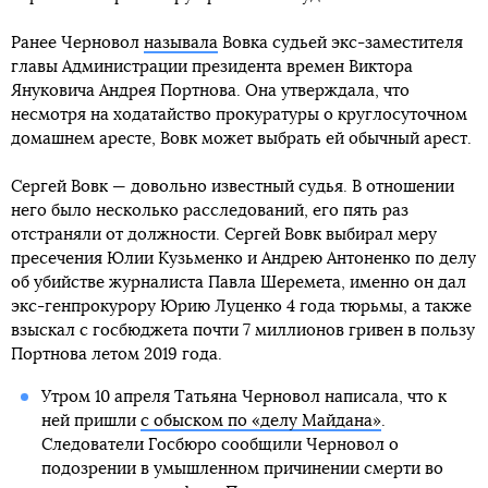
Ранее Черновол
называла
Вовка судьей экс-заместителя
главы Администрации президента времен Виктора
Януковича Андрея Портнова. Она утверждала, что
несмотря на ходатайство прокуратуры о круглосуточном
домашнем аресте, Вовк может выбрать ей обычный арест.
Сергей Вовк — довольно известный судья. В отношении
него было несколько расследований, его пять раз
отстраняли от должности. Сергей Вовк выбирал меру
пресечения Юлии Кузьменко и Андрею Антоненко по делу
об убийстве журналиста Павла Шеремета, именно он дал
экс-генпрокурору Юрию Луценко 4 года тюрьмы, а также
взыскал с госбюджета почти 7 миллионов гривен в пользу
Портнова летом 2019 года.
Утром 10 апреля Татьяна Черновол написала, что к
ней пришли
с обыском по «делу Майдана»
.
Следователи Госбюро сообщили Черновол о
подозрении в умышленном причинении смерти во