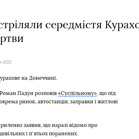
бстріляли середмістя Курах
ертви
я 2022
Курахове на Донеччині.
 Роман Падун розповів
«Суспільному»
, що під
окрема ринок, автостанція, заправки і житлові
риленко заявив, що наразі відомо про
ивільних і пʼятьох поранених.