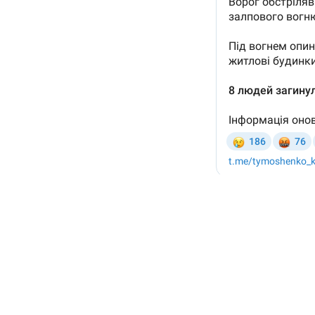
Читайте також:
Війна. Україна повернула з поло
ракетами по Кривому Рогу, а в ро
Також Кириленко повідомив,