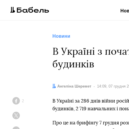
Но
Новини
В Україні з поч
будинків
Автор:
Ангеліна Шеремет
Дата:
14:09, 07 грудня 
В Україні за 286 днів війни рос
2
Facebook
будинків, 2 719 навчальних і пон
Twitter
Про це на брифінгу 7 грудня роз