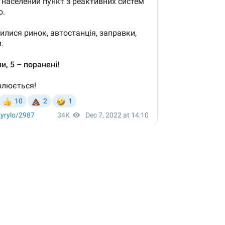
ну 60 військових, окупанти знову вдарили
сії горів Курський аеродром.
День 287: онлайн
 що військові рф
обстріляли
центральну площу