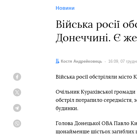
Новини
Війська росії о
Донеччині. Є ж
Автор:
Костя Андрейковець
Дата:
16:09, 07 грудн
Війська росії обстріляли місто 
Facebook
Очільник Курахівської громади
Twitter
обстріл потрапило середмістя, з
будинки.
Telegram
Голова Донецької ОВА Павло Ки
Viber
щонайменше шістьох загиблих ц