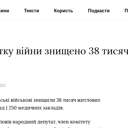
вини
Тексти
Користь
Подкасти
П
атку війни знищено 38 тися
2022
ійські військові знищили 38 тисяч житлових
ад 1 250 медичних закладів.
повів народний депутат, член комітету