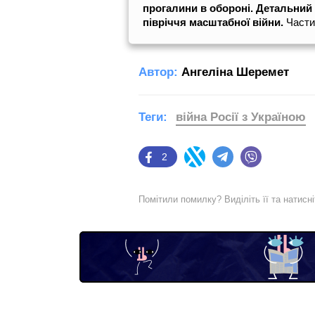
прогалини в обороні. Детальний 
півріччя масштабної війни.
Части
Автор:
Ангеліна Шеремет
Теги:
війна Росії з Україною
2
Facebook
Twitter
Telegram
Viber
Помітили помилку? Виділіть її та натисн