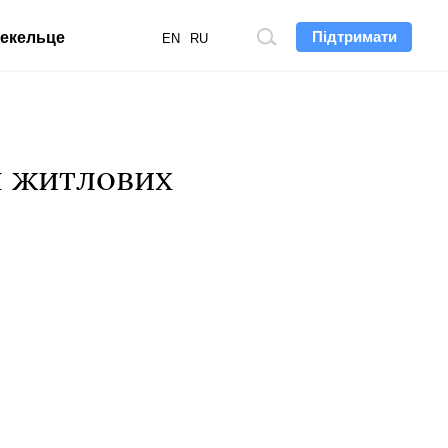
Підтримати
екельце
Пошук
EN
RU
по
сайту
ч житлових