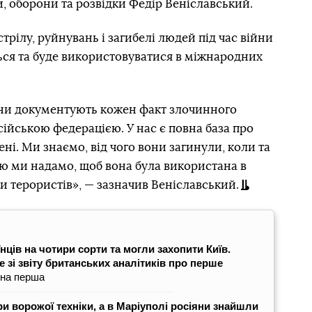
, оборони та розвідки Федір Веніславський.
трілу, руйнувань і загибелі людей під час війни
ться та буде використовуватися в міжнародних
їни документують кожен факт злочинного
ійською федерацією. У нас є повна база про
ені. Ми знаємо, від чого вони загинули, коли та
ю ми надамо, щоб вона була використана в
и терористів», — зазначив Веніславський.
нців на чотири сорти та могли захопити Київ.
 зі звіту британських аналітиків про перше
на перша
ри ворожої техніки, а в Маріуполі росіяни знайшли