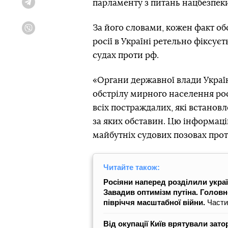
парламенту з питань нацбезпеки
Telegram
За його словами, кожен факт обс
Viber
росії в Україні ретельно фіксує
судах проти рф.
«Органи державної влади Укра
обстрілу мирного населення рос
всіх постраждалих, які встановл
за яких обставин. Цю інформаці
майбутніх судових позовах прот
Читайте також:
Росіяни наперед розділили украї
Завадив оптимізм путіна. Головне
півріччя масштабної війни.
Части
Від окупації Київ врятували зато