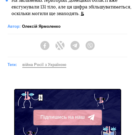
На звільнених територіях Донецької області вже
ексгумували 131 тіло, але ця цифра збільшуватиметься,
оскільки могили ще знаходять.
Автор:
Олексій Ярмоленко
Facebook
Twitter
Telegram
Viber
Теги:
війна Росії з Україною
Підпишись на наш
Telegram