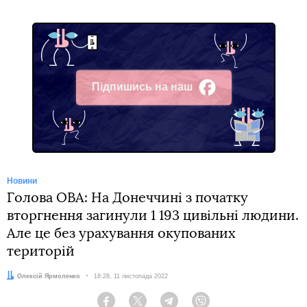
Підпишись на наш
Facebook
Новини
Голова ОВА: На Донеччині з початку
вторгнення загинули 1 193 цивільні людини.
Але це без урахування окупованих
територій
Автор:
Олексій Ярмоленко
Дата:
18:28, 11 листопада 2022
Facebook
Twitter
Telegram
Viber