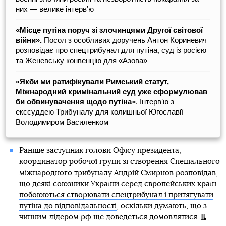
них — велике інтервʼю
«Місце путіна поруч зі злочинцями Другої світової
війни».
Посол з особливих доручень Антон Кориневич
розповідає про спецтрибунал для путіна, суд із росією
та Женевську конвенцію для «Азова»
«Якби ми ратифікували Римський статут,
Міжнародний кримінальний суд уже сформулював
би обвинувачення щодо путіна»
. Інтервʼю з
екссуддею Трибуналу для колишньої Югославії
Володимиром Василенком
Раніше заступник голови Офісу президента,
координатор робочої групи зі створення Спеціального
міжнародного трибуналу Андрій Смирнов розповідав,
що деякі союзники України серед європейських країн
побоюються створювати спецтрибунал і притягувати
путіна до відповідальності
, оскільки думають, що з
чинним лідером рф ще доведеться домовлятися.