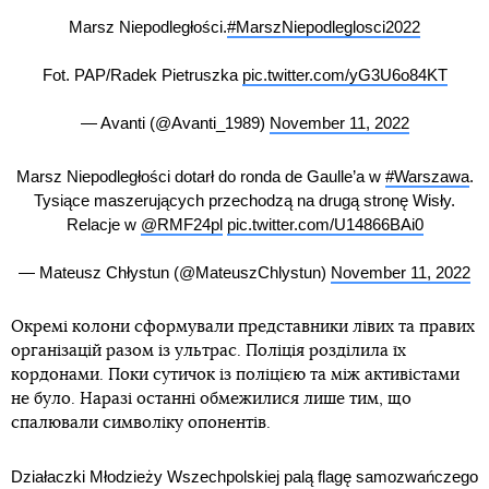
Marsz Niepodległości.
#MarszNiepodleglosci2022
Fot. PAP/Radek Pietruszka
pic.twitter.com/yG3U6o84KT
— Avanti (@Avanti_1989)
November 11, 2022
Marsz Niepodległości dotarł do ronda de Gaulle’a w
#Warszawa
.
Tysiące maszerujących przechodzą na drugą stronę Wisły.
Relacje w
@RMF24pl
pic.twitter.com/U14866BAi0
— Mateusz Chłystun (@MateuszChlystun)
November 11, 2022
Окремі колони сформували представники лівих та правих
організацій разом із ультрас. Поліція розділила їх
кордонами. Поки сутичок із поліцією та між активістами
не було. Наразі останні обмежилися лише тим, що
спалювали символіку опонентів.
Działaczki Młodzieży Wszechpolskiej palą flagę samozwańczego