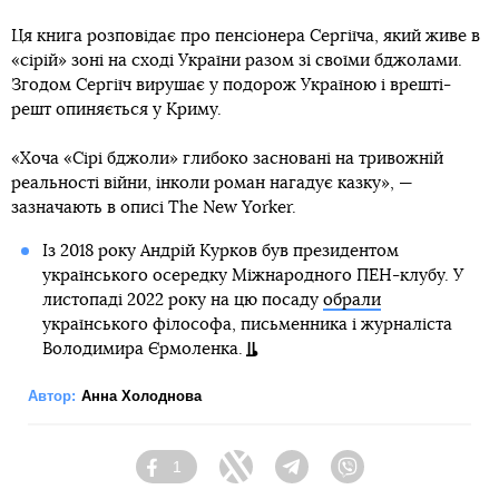
Ця книга розповідає про пенсіонера Сергіїча, який живе в
«сірій» зоні на сході України разом зі своїми бджолами.
Згодом Сергіїч вирушає у подорож Україною і врешті-
решт опиняється у Криму.
«Хоча «Сірі бджоли» глибоко засновані на тривожній
реальності війни, інколи роман нагадує казку», —
зазначають в описі The New Yorker.
Із 2018 року Андрій Курков був президентом
українського осередку Міжнародного ПЕН-клубу. У
листопаді 2022 року на цю посаду
обрали
українського філософа, письменника і журналіста
Володимира Єрмоленка.
Автор:
Анна Холоднова
1
Facebook
Twitter
Telegram
Viber