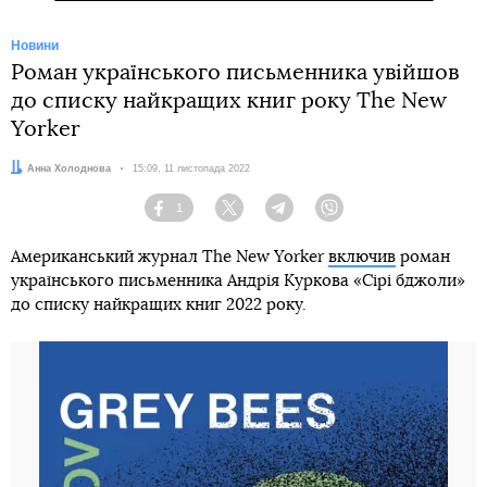
Новини
Роман українського письменника увійшов
до списку найкращих книг року The New
Yorker
Автор:
Анна Холоднова
Дата:
15:09, 11 листопада 2022
1
Facebook
Twitter
Telegram
Viber
Американський журнал The New Yorker
включив
роман
українського письменника Андрія Куркова «Сірі бджоли»
до списку найкращих книг 2022 року.