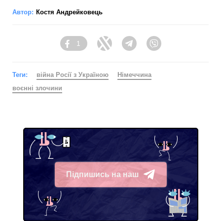
Автор:
Костя Андрейковець
1
Facebook
Twitter
Telegram
Viber
Теги:
війна Росії з Україною
Німеччина
воєнні злочини
Підпишись на наш
Telegram