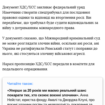
Документ ХДС/ХСС закликає федеральний уряд
Німеччини створити спецтрибунал для послідовної
правової оцінки та відповіді на вторгнення росії. Він
передбачає, що трибунал буде судити відповідальних за
війну з дотриманням міжнародного права.
У документі сказано, що Міжнародний кримінальний суд
не може розглядати злочин війни, оскільки ані росія, ані
Україна не ратифікували Римський статут і поправки до
нього, які стосуються злочину військової агресії.
Наразі пропозицію ХДС/ХСС передали в комітети для
подальшого опрацювання.
Читайте також:
«Уперше за 20 років ми маємо реальний шанс
покарати тих, хто скоює воєнні злочини».
Анна
Нейстат, юристка фонду Амалі та Джорджа Клуні, про
воєнні злочини росіян та незворотність покарання за