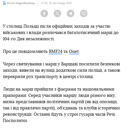
Автор:
Костя Андрейковець
Дата:
17:05, 11 листопада 2022
Facebook
Twitter
Telegram
Viber
У столиці Польщі після офіційних заходів за участю
військових і влади розпочався багатотисячний марш до
104-го Дня незалежності.
Про це повідомляють
RMF24
та
Оnet
.
Через святкування і марш у Варшаві посилили безпекові
заходи, вивели на вулиці додаткові сили поліції, а також
перекрили рух транспорту в центрі столиці.
Люди на марш прийшли з фаєрами та національними
прапорами. Серед учасників маршу люди різного віку,
низка представників політичних партій (як від опозиції,
так і від правлячої партії), об’єднань та клубів історичної
реконструкції. Останні йдуть у строї гусарів часів Речі
Посполитої.