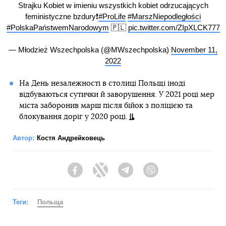
Strajku Kobiet w imieniu wszystkich kobiet odrzucających
feministyczne bzdury❗
#ProLife
#MarszNiepodległości
#PolskaPaństwemNarodowym
🇵🇱
pic.twitter.com/ZIpXLCK777
— Młodzież Wszechpolska (@MWszechpolska)
November 11,
2022
На День незалежності в столиці Польщі іноді
відбуваються сутички й заворушення. У 2021 році мер
міста заборонив марш після бійок з поліцією та
блокування доріг у 2020 році.
Автор:
Костя Андрейковець
Facebook
Twitter
Telegram
Viber
Теги:
Польща