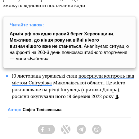
зможуть відновити постачання води.
Читайте також:
Армія рф покидає правий берег Херсонщини.
Можливо, до кінця року на війні нічого
визначнішого вже не станеться.
Аналізуємо ситуацію
на фронті на 260-й день повномасштабного вторгнення
— мапи «Бабеля»
10 листопада українські сили
повернули контроль над
містом Снігурівка
Миколаївської області. Це місто
розташоване на річці Інгулець (притока Дніпра),
росіяни окупували його 19 березня 2022 року.
Автор:
Софія Телішевська
1
Facebook
Twitter
Telegram
Viber