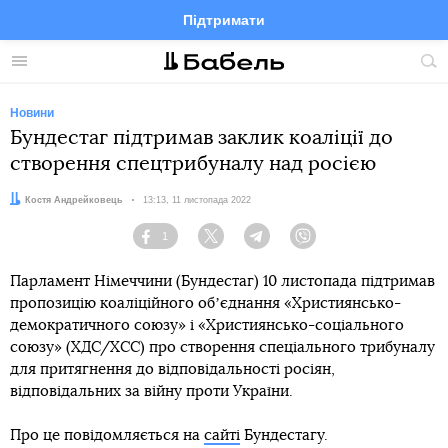
Підтримати
Facebook
Telegram
Twitter
Instagram
Меню
По
по
сай
Новини
Бундестаг підтримав заклик коаліції до
створення спецтрибуналу над росією
Автор:
Костя Андрейковець
Дата:
13:13, 11 листопада 2022
1
Facebook
Twitter
Telegram
Viber
Парламент Німеччини (Бундестаг) 10 листопада підтримав
пропозицію коаліційного обʼєднання «Християнсько-
демократичного союзу» і «Християнсько-соціального
союзу» (ХДС/ХСС) про створення спеціального трибуналу
для притягнення до відповідальності росіян,
відповідальних за війну проти України.
Про це повідомляється на
сайті
Бундестагу.