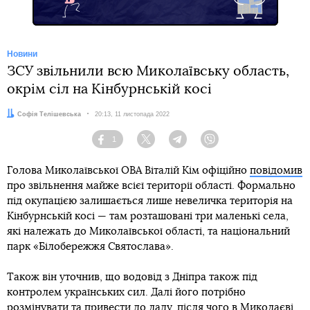
Новини
ЗСУ звільнили всю Миколаївську область,
окрім сіл на Кінбурнській косі
Автор:
Софія Телішевська
Дата:
20:13, 11 листопада 2022
1
Facebook
Twitter
Telegram
Viber
Голова Миколаївської ОВА Віталій Кім офіційно
повідомив
про звільнення майже всієї території області. Формально
під окупацією залишається лише невеличка територія на
Кінбурнській косі — там розташовані три маленькі села,
які належать до Миколаївської області, та національний
парк «Білобережжя Святослава».
Також він уточнив, що водовід з Дніпра також під
контролем українських сил. Далі його потрібно
розмінувати та привести до ладу, після чого в Миколаєві