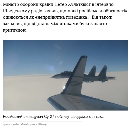
Міністр оборони країни Петер Хультквіст в інтервʼю
Шведському радіо заявив, що «такі російські любʼязності»
оцінюються як «неприйнятна поведінка». Він також
зазначив, що відстань між літаками була занадто
критичною.
Російський винищувач Су-27 поблизу шведського літака.
пресслужба Міноборони Швеції