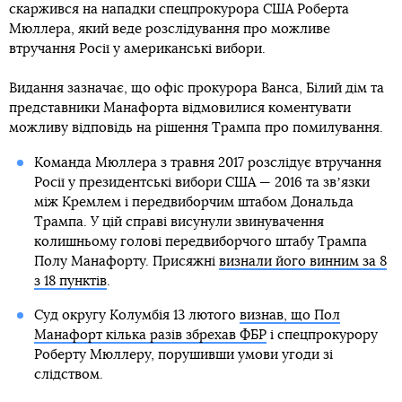
скаржився на нападки спецпрокурора США Роберта
Мюллера, який веде розслідування про можливе
втручання Росії у американські вибори.
Видання зазначає, що офіс прокурора Ванса, Білий дім та
представники Манафорта відмовилися коментувати
можливу відповідь на рішення Трампа про помилування.
Команда Мюллера з травня 2017 розслідує втручання
Росії у президентські вибори США — 2016 та звʼязки
між Кремлем і передвиборчим штабом Дональда
Трампа. У цій справі висунули звинувачення
колишньому голові передвиборчого штабу Трампа
Полу Манафорту. Присяжні
визнали його винним за 8
з 18 пунктів
.
Суд округу Колумбія 13 лютого
визнав, що Пол
Манафорт кілька разів збрехав ФБР
і спецпрокурору
Роберту Мюллеру, порушивши умови угоди зі
слідством.