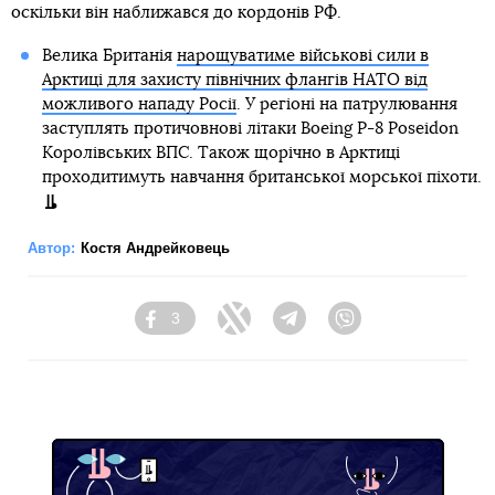
оскільки він наближався до кордонів РФ.
Велика Британія
нарощуватиме військові сили в
Арктиці для захисту північних флангів НАТО від
можливого нападу Росії
. У регіоні на патрулювання
заступлять протичовнові літаки Boeing P-8 Poseidon
Королівських ВПС. Також щорічно в Арктиці
проходитимуть навчання британської морської піхоти.
Автор:
Костя Андрейковець
3
Facebook
Twitter
Telegram
Viber