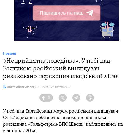
Підпишись на наш
Telegram
Новини
«Неприйнятна поведінка». У небі над
Балтикою російський винищувач
ризиковано перехопив шведський літак
Автор:
Костя Андрейковець
Дата:
22:52, 22 лютого 2019
3
Facebook
Twitter
Telegram
Viber
У небі над Балтійським морем російський винищувач
Су-27 здійснив небезпечне перехоплення літака-
розвідника «Гольфстрім» ВПС Швеції, наблизившись на
відстань у 20 м.