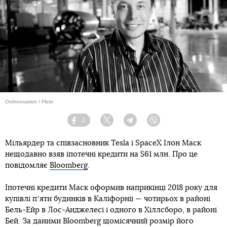
OnInnovation / Flickr
2
Facebook
Twitter
Telegram
Viber
Мільярдер та співзасновник Tesla і SpaceX Ілон Маск
нещодавно взяв іпотечні кредити на $61 млн. Про це
повідомляє
Bloomberg
.
Іпотечні кредити Маск оформив наприкінці 2018 року для
купівлі пʼяти будинків в Каліфорнії — чотирьох в районі
Бель-Ейр в Лос-Анджелесі і одного в Хіллсборо, в районі
Бей. За даними Bloomberg щомісячний розмір його