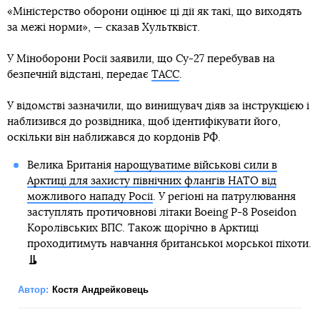
«Міністерство оборони оцінює ці дії як такі, що виходять
за межі норми», — сказав Хультквіст.
У Міноборони Росії заявили, що Су-27 перебував на
безпечній відстані, передає
ТАСС
.
У відомстві зазначили, що винищувач діяв за інструкцією і
наблизився до розвідника, щоб ідентифікувати його,
оскільки він наближався до кордонів РФ.
Велика Британія
нарощуватиме військові сили в
Арктиці для захисту північних флангів НАТО від
можливого нападу Росії
. У регіоні на патрулювання
заступлять протичовнові літаки Boeing P-8 Poseidon
Королівських ВПС. Також щорічно в Арктиці
проходитимуть навчання британської морської піхоти.
Автор:
Костя Андрейковець