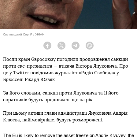
Светлицький Сергій / УНІАН
Facebook
Twitter
Telegram
Viber
Посли країн Євросоюзу погодили продовження санкцій
проти екс-президента — втікача Віктора Януковича. Про
це у Twitter повідомив журналіст «Радіо Свобода» у
Брюсселі Рікард Юзвяк.
За його словами, санкції проти Януковича та 11 його
соратників будуть продовжені ще на рік.
При цьому активи глави адміністрації Януковича Андрія
Клюєва, найімовірніше, будуть розморожені.
The Eu is likely to remove the asset freeze on Andriy Klyuyev, the