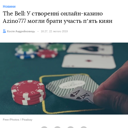
Новини
The Bell: У створенні онлайн-казино
Azino777 могли брати участь пʼять киян
Автор:
Костя Андрейковець
Дата:
16:27, 22 лютого 2019
Free-Photos / Pixabay