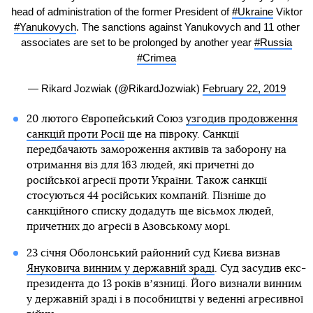
head of administration of the former President of
#Ukraine
Viktor
#Yanukovych
. The sanctions against Yanukovych and 11 other
associates are set to be prolonged by another year
#Russia
#Crimea
— Rikard Jozwiak (@RikardJozwiak)
February 22, 2019
20 лютого Європейський Союз
узгодив продовження
санкцій проти Росії
ще на півроку. Санкції
передбачають замороження активів та заборону на
отримання віз для 163 людей, які причетні до
російської агресії проти України. Також санкції
стосуються 44 російських компаній. Пізніше до
санкційного списку додадуть ще вісьмох людей,
причетних до агресії в Азовському морі.
23 січня Оболонський районний суд Києва визнав
Януковича винним у державній зраді
. Суд засудив екс-
президента до 13 років вʼязниці. Його визнали винним
у державній зраді і в пособництві у веденні агресивної