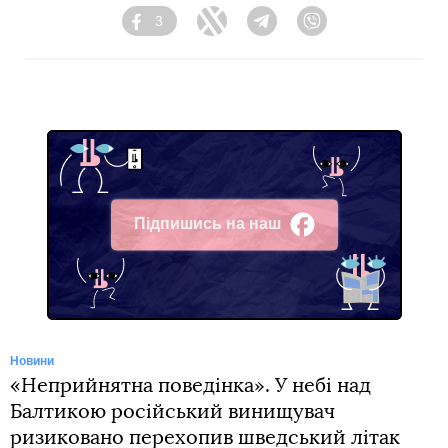
3
Facebook
Twitter
Telegram
Viber
Підпишись на наш
Facebook
Новини
«Неприйнятна поведінка». У небі над
Балтикою російський винищувач
ризиковано перехопив шведський літак