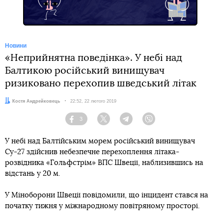
Новини
«Неприйнятна поведінка». У небі над
Балтикою російський винищувач
ризиковано перехопив шведський літак
Автор:
Костя Андрейковець
Дата:
22:52, 22 лютого 2019
3
Facebook
Twitter
Telegram
Viber
У небі над Балтійським морем російський винищувач
Су-27 здійснив небезпечне перехоплення літака-
розвідника «Гольфстрім» ВПС Швеції, наблизившись на
відстань у 20 м.
У Міноборони Швеції повідомили, що інцидент стався на
початку тижня у міжнародному повітряному просторі.