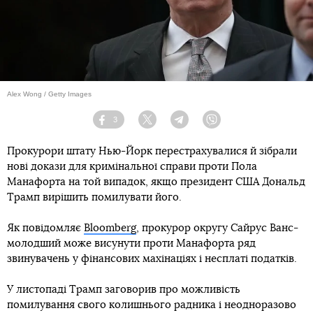
Alex Wong / Getty Images
3
Facebook
Twitter
Telegram
Viber
Прокурори штату Нью-Йорк перестрахувалися й зібрали
нові докази для кримінальної справи проти Пола
Манафорта на той випадок, якщо президент США Дональд
Трамп вирішить помилувати його.
Як повідомляє
Bloomberg
, прокурор округу Сайрус Ванс-
молодший може висунути проти Манафорта ряд
звинувачень у фінансових махінаціях і несплаті податків.
У листопаді Трамп заговорив про можливість
помилування свого колишнього радника і неодноразово