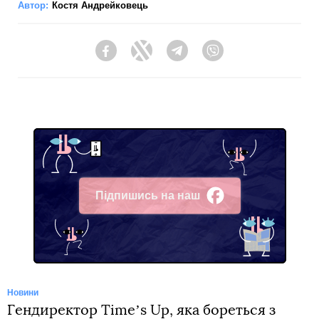
Автор:
Костя Андрейковець
Facebook
Twitter
Telegram
Viber
Підпишись на наш
Facebook
Новини
Гендиректор Timeʼs Up, яка бореться з