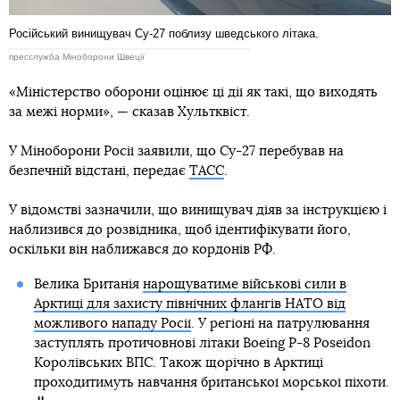
Російський винищувач Су-27 поблизу шведського літака.
пресслужба Міноборони Швеції
«Міністерство оборони оцінює ці дії як такі, що виходять
за межі норми», — сказав Хультквіст.
У Міноборони Росії заявили, що Су-27 перебував на
безпечній відстані, передає
ТАСС
.
У відомстві зазначили, що винищувач діяв за інструкцією і
наблизився до розвідника, щоб ідентифікувати його,
оскільки він наближався до кордонів РФ.
Велика Британія
нарощуватиме військові сили в
Арктиці для захисту північних флангів НАТО від
можливого нападу Росії
. У регіоні на патрулювання
заступлять протичовнові літаки Boeing P-8 Poseidon
Королівських ВПС. Також щорічно в Арктиці
проходитимуть навчання британської морської піхоти.