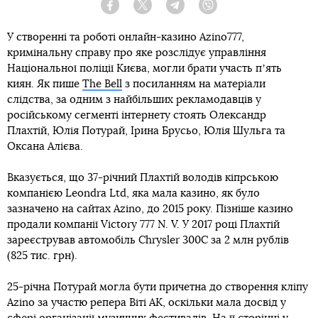
Facebook
Twitter
Telegram
Viber
У створенні та роботі онлайн-казино Azino777,
кримінальну справу про яке розслідує управління
Національної поліції Києва, могли брати участь пʼять
киян. Як пише
The Bell
з посиланням на матеріали
слідства, за одним з найбільших рекламодавців у
російському сегменті інтернету стоять Олександр
Плахтій, Юлія Потурай, Ірина Брусьо, Юлія Шульга та
Оксана Алієва.
Вказується, що 37-річний Плахтій володів кіпрською
компанією Leondra Ltd, яка мала казино, як було
зазначено на сайтах Azino, до 2015 року. Пізніше казино
продали компанії Victory 777 N. V. У 2017 році Плахтій
зареєстрував автомобіль Chrysler 300С за 2 млн рублів
(825 тис. грн).
25-річна Потурай могла бути причетна до створення кліпу
Azino за участю репера Віті АК, оскільки мала досвід у