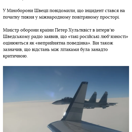
У Міноборони Швеції повідомили, що інцидент стався на
початку тижня у міжнародному повітряному просторі.
Міністр оборони країни Петер Хультквіст в інтервʼю
Шведському радіо заявив, що «такі російські любʼязності»
оцінюються як «неприйнятна поведінка». Він також
зазначив, що відстань між літаками була занадто
критичною.