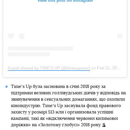
View this post on Instagram
A post shared by TIME'S UP (@timesupnow)
on
Feb 21, 2019 at 10:42pm PST
Timeʼs Up була заснована в січні 2018 року за
підтримки великих голлівудських діячів у відповідь на
звинувачення в сексуальних домаганнях, що охопили
кіноіндустрію. Timeʼs Up заснувала фонд правового
захисту у розмірі $13 млн і организовала успішні
кампанії, такі як «відключення червоної килимової
доріжки» на «Золотому глобусі» 2018 року.