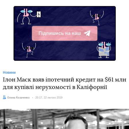
Підпишись на наш
Telegram
Новини
Ілон Маск взяв іпотечний кредит на $61 млн
для купівлі нерухомості в Каліфорнії
Автор:
Олена Козаченко
Дата:
20:17, 22 лютого 2019