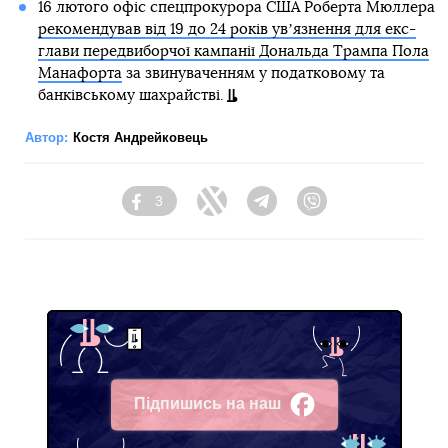
16 лютого офіс спецпрокурора США Роберта Мюллера
рекомендував від 19 до 24 років увʼязнення для екс-
глави передвиборчої кампанії Дональда Трампа Пола
Манафорта
за звинуваченням у податковому та
банківському шахрайстві.
Автор:
Костя Андрейковець
3
Facebook
Twitter
Telegram
Viber
Підпишись на наш
Facebook