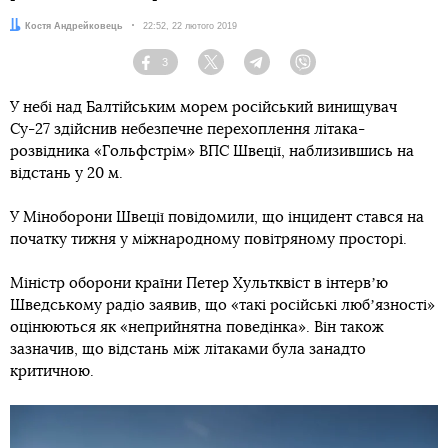
Автор:
Костя Андрейковець
Дата:
22:52, 22 лютого 2019
3
Facebook
Twitter
Telegram
Viber
У небі над Балтійським морем російський винищувач
Су-27 здійснив небезпечне перехоплення літака-
розвідника «Гольфстрім» ВПС Швеції, наблизившись на
відстань у 20 м.
У Міноборони Швеції повідомили, що інцидент стався на
початку тижня у міжнародному повітряному просторі.
Міністр оборони країни Петер Хультквіст в інтервʼю
Шведському радіо заявив, що «такі російські любʼязності»
оцінюються як «неприйнятна поведінка». Він також
зазначив, що відстань між літаками була занадто
критичною.