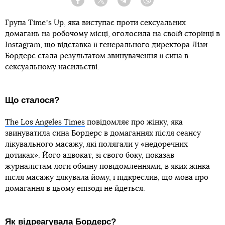
Facebook
Twitter
Telegram
Viber
Група Timeʼs Up, яка виступає проти сексуальних
домагань на робочому місці, оголосила на своїй сторінці в
Instagram, що відставка її генерального директора Лізи
Бордерс стала результатом звинувачення її сина в
сексуальному насильстві.
Що сталося?
The Los Angeles Times
повідомляє про жінку, яка
звинуватила сина Бордерс в домаганнях після сеансу
лікувального масажу, які полягали у «недоречних
дотиках». Його адвокат, зі свого боку, показав
журналістам логи обміну повідомленнями, в яких жінка
після масажу дякувала йому, і підкреслив, що мова про
домагання в цьому епізоді не йдеться.
Як відреагувала Бордерс?