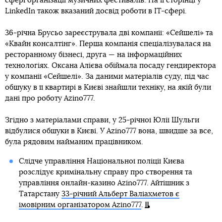
сфері організації музичних фестивалів. На її сторінці у
LinkedIn також вказаний досвід роботи в IT-сфері.
36-річна Брусьо зареєструвала дві компанії: «Сейшелі» та
«Квайн консалтінг». Перша компанія спеціалізувалася на
ресторанному бізнесі, друга — на інформаційних
технологіях. Оксана Алієва обіймала посаду гендиректора
у компанії «Сейшелі». За даними матеріалів суду, під час
обшуку в її квартирі в Києві знайшли техніку, на якій були
дані про роботу Azino777.
Згідно з матеріалами справи, у 25-річної Юлії Шульги
відбулися обшуки в Києві. У Azino777 вона, швидше за все,
була рядовим найманим працівником.
Слідче управління Національної поліції Києва
розслідує кримінальну справу про створення та
управління онлайн-казино Azino777. Айтішник з
Татарстану
33-річний Альберт Валіахметов є
імовірним організатором Azino777
.