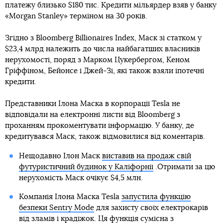
платежу близько $180 тис. Кредити мільярдер взяв у банку
«Morgan Stanley» терміном на 30 років.
Згідно з Bloomberg Billionaires Index, Маск зі статком у
$23,4 млрд належить до числа найбагатших власників
нерухомості, поряд з Марком Цукербергом, Кеном
Гріффіном, Бейонсе і Джей-Зі, які також взяли іпотечні
кредити.
Представники Ілона Маска в корпорації Tesla не
відповідали на електронні листи від Bloomberg з
проханням прокоментувати інформацію. У банку, де
кредитувався Маск, також відмовилися від коментарів.
Нещодавно Ілон Маск
виставив на продаж свій
футуристичний будинок у Каліфорнії
.Отримати за цю
нерухомість Маск очікує $4,5 млн.
Компанія Ілона Маска Tesla
запустила функцію
безпеки Sentry Mode
для захисту своїх електрокарів
від зламів і крадіжок. Ця функція сумісна з