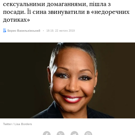
сексуальними домаганнями, пішла з
посади. Її сина звинуватили в «недоречних
дотиках»
Автор:
Борис Васильківський
Дата:
18:19, 22 лютого 2019
Twitter / Lisa Borders