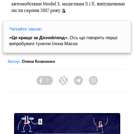
автомобілями Model 3, моделями S і X, випущеними
після серпня 2017 року.
Читайте також:
«Це краще за Діснейленд».
Ось що говорять перші
випробувачі тунелю Ілона Маска
Автор:
Олена Козаченко
2
Facebook
Twitter
Telegram
Viber