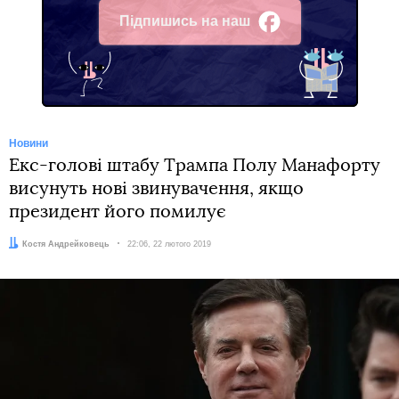
Підпишись на наш
Facebook
Новини
Екс-голові штабу Трампа Полу Манафорту
висунуть нові звинувачення, якщо
президент його помилує
Автор:
Костя Андрейковець
Дата:
22:06, 22 лютого 2019