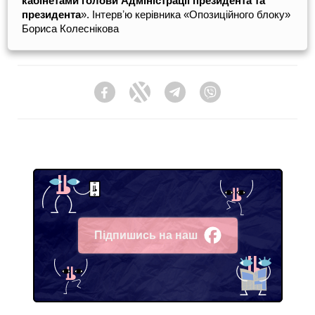
кабінетами голови Адміністрації президента та
президента
». Інтервʼю керівника «Опозиційного блоку»
Бориса Колеснікова
Facebook
Twitter
Telegram
Viber
Підпишись на наш
Facebook