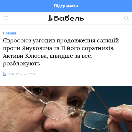
Підтримати
Facebook
Telegram
Twitter
Instagram
Меню
По
по
сай
Новини
Євросоюз узгодив продовження санкцій
проти Януковича та 11 його соратників.
Активи Клюєва, швидше за все,
розблокують
Дата:
14:37, 22 лютого 2019