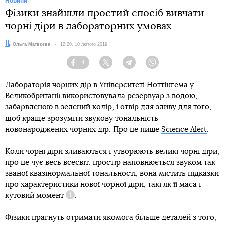
Новини
Фізики знайшли простий спосіб вивчати
чорні діри в лабораторних умовах
Автор:
Ольга Матвєєва
Дата:
12:20, 10 лютого 2019
4
Facebook
Twitter
Telegram
Viber
Лабораторія чорних дір в Університеті Ноттінгема у
Великобританії використовувала резервуар з водою,
забарвленою в зелений колір, і отвір для зливу для того,
щоб краще зрозуміти звукову тональність
новонароджених чорних дір. Про це пише
Science Alert
.
Коли чорні діри зливаються і утворюють великі чорні діри,
про це чує весь всесвіт: простір наповнюється звуком так
званої квазінормальної тональності, вона містить підказки
про характеристики нової чорної діри, такі як її маса і
кутовий момент
.
Довідка
Фізики прагнуть отримати якомога більше деталей з того,