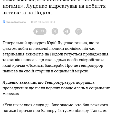
ногами». Луценко відреагував на побиття
активіста на Подолі
Автор:
Ольга Матвєєва
Дата:
18:32, 10 лютого 2019
23
Facebook
Twitter
Telegram
Viber
Генеральний прокурор Юрій Луценко заявив, що за
фактом побиття лежачої людини поліцією під час
затримання активістів на Подолі готується провадження,
також він написав, що вже відома особа співробітника,
який кричав «Ложись, бандера!». Про це генпрокурор
написав на своїй сторінці в соціальній мережі.
Луценко зазначив, що Генпрокуратура порушила
провадження ще після перших повідомлень у соціальних
мережах.
«Усю ніч велися слідчі дії. Вже знаємо, хто бив лежачого
ногами і кричав про Бандеру. Готуємо підозру. Так само