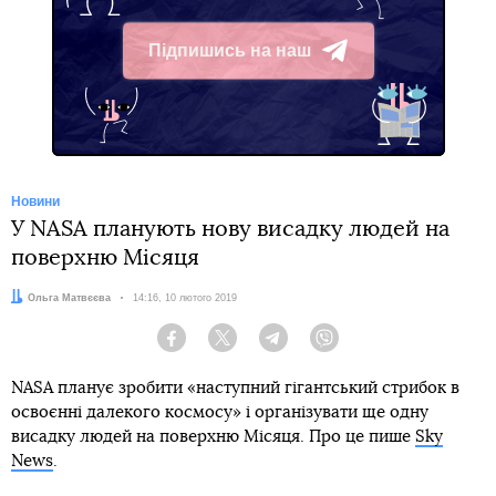
Підпишись на наш
Telegram
Новини
У NASA планують нову висадку людей на
поверхню Місяця
Автор:
Ольга Матвєєва
Дата:
14:16, 10 лютого 2019
Facebook
Twitter
Telegram
Viber
NASA планує зробити «наступний гігантський стрибок в
освоєнні далекого космосу» і організувати ще одну
висадку людей на поверхню Місяця. Про це пише
Sky
News
.