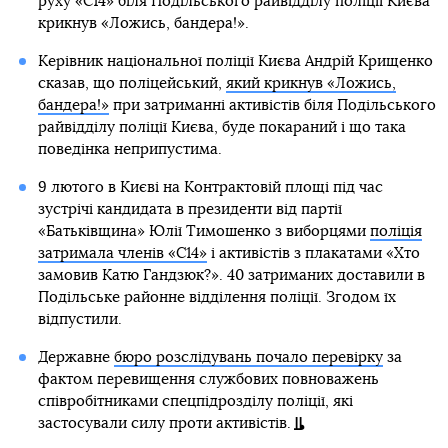
руху «С14» біля Подільського райвідділу поліції Києва
крикнув «Ложись, бандера!».
Керівник національної поліції Києва Андрій Крищенко
сказав, що поліцейський,
який крикнув «Ложись,
бандера!»
при затриманні активістів біля Подільського
райвідділу поліції Києва, буде покараний і що така
поведінка неприпустима.
9 лютого в Києві на Контрактовій площі під час
зустрічі кандидата в президенти від партії
«Батьківщина» Юлії Тимошенко з виборцями
поліція
затримала членів «С14»
і активістів з плакатами «Хто
замовив Катю Гандзюк?». 40 затриманих доставили в
Подільське районне відділення поліції. Згодом їх
відпустили.
Державне
бюро розслідувань почало перевірку
за
фактом перевищення службових повноважень
співробітниками спецпідрозділу поліції, які
застосували силу проти активістів.