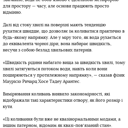
для простору — часу, але основи працюють просто
відмінно.
Далі від стоку хвилі на поверхні мають тенденцію
рухатися швидше, що дозволяє їм коливатися практично в
будь-якому напрямку. Але у міру того, як вода рухається
до еквівалента чорної діри, вона набирає швидкість,
несучи з собою безлад хвильових патернів.
«Швидкість рідини набагато вища за швидкість хвилі, тому
хвилі затягуються потоком води, навіть коли вони
поширюються у протилежному напрямку», — сказав фізик
Маурісіо Ричарц Хосе Тадеу Арантес.
Вимірювання коливань виявило закономірності, які
відображали такі характеристики отвору, як його розмір і
кути.
«Ці коливання були вже не квазінормальними модами, а
іншим патерном, відомим як квазі-повʼязаний стан».