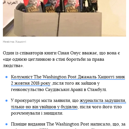
Невістка Хашоггі
Один із співавторів книги Сінан Онус вважає, що вона є
«ще однією цеглинкою в стіні боротьби за права
людства».
Колумніст The Washington Post Джамаль Хашоггі зник
2 жовтня 2018 року
,після того як зайшов у
генконсульство Саудівської Аравії в Стамбулі.
У прокуратурі міста заявили, що
журналіста задушили,
тільки-но він увійшов у будівлю
, після чого його тіло
розчленували і знищили.
Пізніше видання The Washington Post написало, що, за