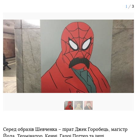
1
3
Серед образів Шевченка – пірат Джек Горобець, магістр
Йода, Термінатор, Кенні, Гаррі Поттер та інші.