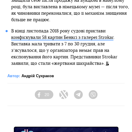
знищила себе після продажу на аукціоні в минулому
році, була виставлена в німецькому музеї — після того,
як чиновники переконалися, що її механізм знищення
більше не працює.
В кінці листопада 2018 року судові пристави
конфіскували 58 картин Бенксі з галереї Strokar
.
Виставка мала тривати з 7 по 30 грудня, але
зʼясувалося, що у організатора немає прав на
експонування його картин. Представники Strokar
заявили, що стали «жертвами шахрайства».
Автор:
Андрій Сухраков
20
Facebook
Twitter
Telegram
Viber