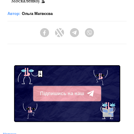
Москаленко).
Автор:
Ольга Матвєєва
Facebook
Twitter
Telegram
Viber
Підпишись на наш
Telegram