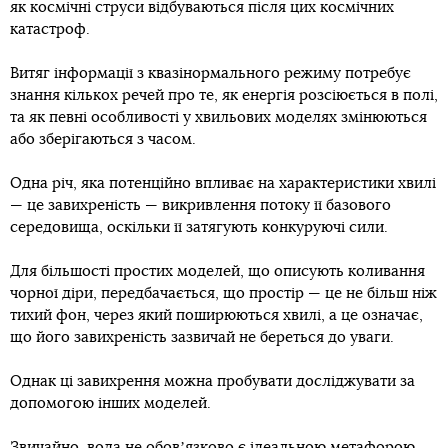
як космічні струси відбуваються після цих космічних
катастроф.
Витяг інформації з квазінормального режиму потребує
знання кількох речей про те, як енергія розсіюється в полі,
та як певні особливості у хвильових моделях змінюються
або зберігаються з часом.
Одна річ, яка потенційно впливає на характеристики хвилі
— це завихреність — викривлення потоку її базового
середовища, оскільки її затягують конкуруючі сили.
Для більшості простих моделей, що описують коливання
чорної діри, передбачається, що простір — це не більш ніж
тихий фон, через який поширюються хвилі, а це означає,
що його завихреність зазвичай не береться до уваги.
Однак ці завихрення можна пробувати досліджувати за
допомогою інших моделей.
Звичайно, вода не обовʼязково є ідеальною метафорою