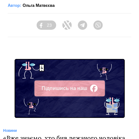
Автор:
Ольга Матвєєва
23
Facebook
Twitter
Telegram
Viber
Підпишись на наш
Facebook
Новини
«Вже знаємо, хто бив лежачого чоловіка