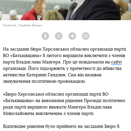
Facebook / Vladislav Manger
Facebook
Twitter
Telegram
Viber
На засіданні бюро Херсонської обласної організації партії
ВО «Батьківщина» 8 лютого вирішили виключити з членів
партії Владислава Мангера. Про це повідомили на
сайті
організації. Його підозрюють у причетності до вбивства
активістки Катерини Гандзюк. Сам він називав
звінувачення політичною провокацією.
«Бюро Херсонської обласної організації партії ВО
«Батьківщина» на виконання рішення Президії політичної
ради партії вирішило вважати Мангера Владислава
Миколайовича виключеним з членів партії.
Відповідне рішення було прийнято на засіданні Бюро 8