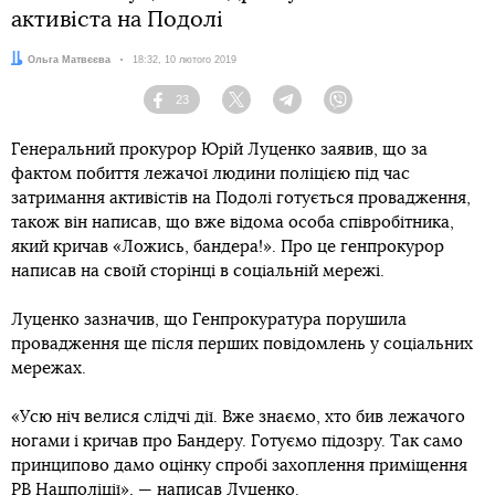
активіста на Подолі
Автор:
Ольга Матвєєва
Дата:
18:32, 10 лютого 2019
23
Facebook
Twitter
Telegram
Viber
Генеральний прокурор Юрій Луценко заявив, що за
фактом побиття лежачої людини поліцією під час
затримання активістів на Подолі готується провадження,
також він написав, що вже відома особа співробітника,
який кричав «Ложись, бандера!». Про це генпрокурор
написав на своїй сторінці в соціальній мережі.
Луценко зазначив, що Генпрокуратура порушила
провадження ще після перших повідомлень у соціальних
мережах.
«Усю ніч велися слідчі дії. Вже знаємо, хто бив лежачого
ногами і кричав про Бандеру. Готуємо підозру. Так само
принципово дамо оцінку спробі захоплення приміщення
РВ Нацполіції», — написав Луценко.