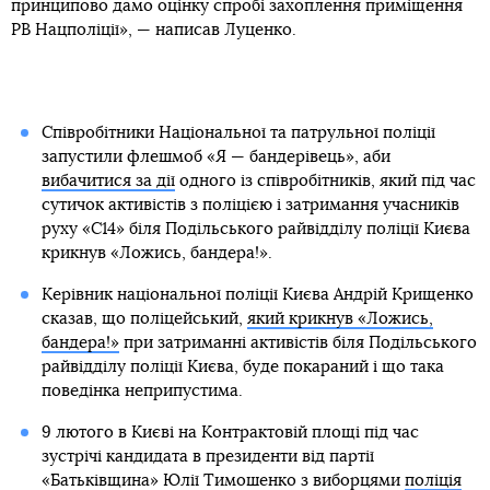
принципово дамо оцінку спробі захоплення приміщення
РВ Нацполіції», — написав Луценко.
Співробітники Національної та патрульної поліції
запустили флешмоб «Я — бандерівець», аби
вибачитися за дії
одного із співробітників, який під час
сутичок активістів з поліцією і затримання учасників
руху «С14» біля Подільського райвідділу поліції Києва
крикнув «Ложись, бандера!».
Керівник національної поліції Києва Андрій Крищенко
сказав, що поліцейський,
який крикнув «Ложись,
бандера!»
при затриманні активістів біля Подільського
райвідділу поліції Києва, буде покараний і що така
поведінка неприпустима.
9 лютого в Києві на Контрактовій площі під час
зустрічі кандидата в президенти від партії
«Батьківщина» Юлії Тимошенко з виборцями
поліція