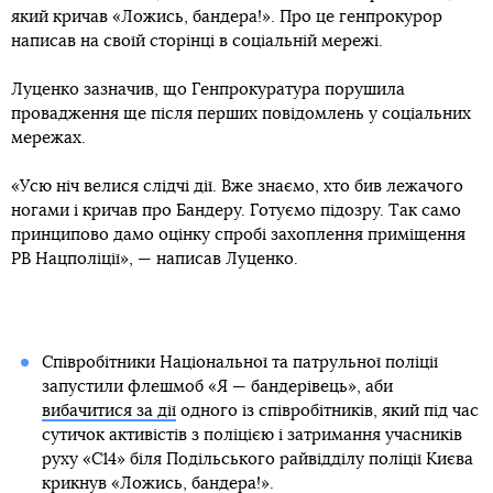
який кричав «Ложись, бандера!». Про це генпрокурор
написав на своїй сторінці в соціальній мережі.
Луценко зазначив, що Генпрокуратура порушила
провадження ще після перших повідомлень у соціальних
мережах.
«Усю ніч велися слідчі дії. Вже знаємо, хто бив лежачого
ногами і кричав про Бандеру. Готуємо підозру. Так само
принципово дамо оцінку спробі захоплення приміщення
РВ Нацполіції», — написав Луценко.
Співробітники Національної та патрульної поліції
запустили флешмоб «Я — бандерівець», аби
вибачитися за дії
одного із співробітників, який під час
сутичок активістів з поліцією і затримання учасників
руху «С14» біля Подільського райвідділу поліції Києва
крикнув «Ложись, бандера!».