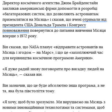
Директор космічного агентства Джим Брайденстайн
закликав американські фірми допомогти в розробці
«багаторазових систем, що дозволяють астронавтам
приземлятися на Місяць» і сказав, що вчені
отримали від
президента США Дональда Трампа і Конгресу
повноваження
повернутися до питання вивчення Місяця
вперше з 1972 року.
Він сказав, що NASA планує «відправити астронавтів на
Місяць і згодом — на Марс», і що це «захоплюючий час
для керівництва космічною програмою Америки».
«Я дуже радий знову поговорити про висадку людей на
Місяць», — сказав він.
Він зазначив, що це буде абсолютно інша програма, а не
та, яка була півстоліття тому.
«Я хочу, щоб було зрозуміло. Ми вирушаємо на Місяць з
новими інноваційними технологіями та системами, щоб