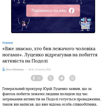
Підпишись на наш
Facebook
Новини
«Вже знаємо, хто бив лежачого чоловіка
ногами». Луценко відреагував на побиття
активіста на Подолі
Автор:
Ольга Матвєєва
Дата:
18:32, 10 лютого 2019
23
Facebook
Twitter
Telegram
Viber
Генеральний прокурор Юрій Луценко заявив, що за
фактом побиття лежачої людини поліцією під час
затримання активістів на Подолі готується провадження,
також він написав, що вже відома особа співробітника,