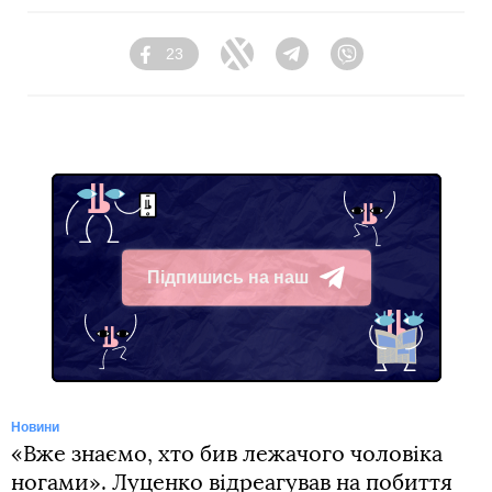
23
Facebook
Twitter
Telegram
Viber
Підпишись на наш
Telegram
Новини
«Вже знаємо, хто бив лежачого чоловіка
ногами». Луценко відреагував на побиття