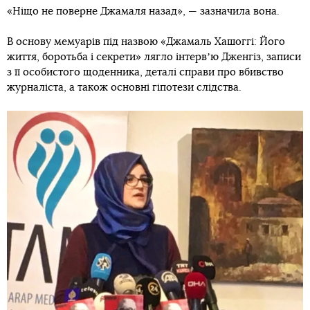
«Ніщо не поверне Джамаля назад», — зазначила вона.
В основу мемуарів під назвою «Джамаль Хашоггі: Його
життя, боротьба і секрети» лягло інтервʼю Дженгіз, записи
з її особистого щоденника, деталі справи про вбивство
журналіста, а також основні гіпотези слідства.