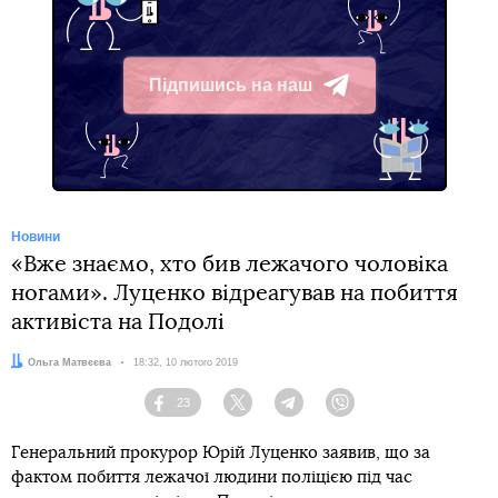
Підпишись на наш
Telegram
Новини
«Вже знаємо, хто бив лежачого чоловіка
ногами». Луценко відреагував на побиття
активіста на Подолі
Автор:
Ольга Матвєєва
Дата:
18:32, 10 лютого 2019
23
Facebook
Twitter
Telegram
Viber
Генеральний прокурор Юрій Луценко заявив, що за
фактом побиття лежачої людини поліцією під час