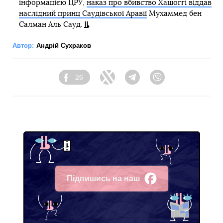
інформацією ЦРУ,
наказ про вбивство Хашоггі віддав
наслідний принц Саудівської Аравії
Мухаммед бен
Салман Аль Сауд.
Автор:
Андрій Сухраков
26
Facebook
Twitter
Telegram
Viber
Підпишись на наш
Facebook