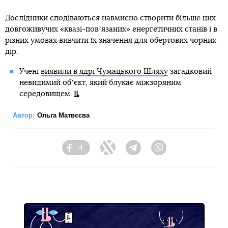
Дослідники сподіваються навмисно створити більше цих
довгоживучих «квазі-повʼязаних» енергетичних станів і в
різних умовах вивчити їх значення для обертових чорних
дір.
Учені
виявили в ядрі Чумацького Шляху
загадковий
невидимий обʼєкт, який блукає міжзоряним
середовищем.
Автор:
Ольга Матвєєва
4
Facebook
Twitter
Telegram
Viber