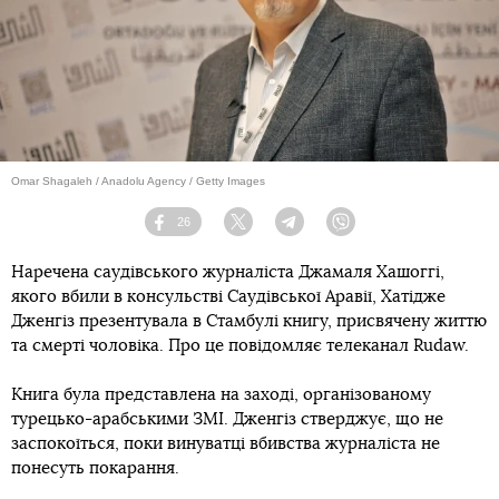
Omar Shagaleh / Anadolu Agency / Getty Images
26
Facebook
Twitter
Telegram
Viber
Наречена саудівського журналіста Джамаля Хашоггі,
якого вбили в консульстві Саудівської Аравії, Хатідже
Дженгіз презентувала в Стамбулі книгу, присвячену життю
та смерті чоловіка. Про це повідомляє телеканал Rudaw.
Книга була представлена на заході, організованому
турецько-арабськими ЗМІ. Дженгіз стверджує, що не
заспокоїться, поки винуватці вбивства журналіста не
понесуть покарання.