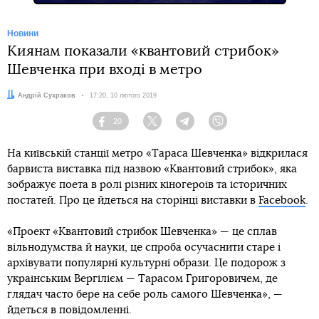
Новини
Киянам показали «квантовий стрибок»
Шевченка при вході в метро
Автор:
Андрій Сухраков
Дата:
17:20, 10 лютого 2019
20
Facebook
Twitter
Telegram
Viber
На київській станції метро «Тараса Шевченка» відкрилася
барвиста виставка під назвою «Квантовий стрибок», яка
зображує поета в ролі різних кіногероїв та історичних
постатей. Про це йдеться на сторінці виставки в
Facebook
.
«Проект «Квантовий стрибок Шевченка» — це сплав
вільнодумства й науки, це спроба осучаснити старе і
архівувати популярні культурні образи. Це подорож з
українським Вергілієм — Тарасом Григоровичем, де
глядач часто бере на себе роль самого Шевченка», —
йдеться в повідомленні.