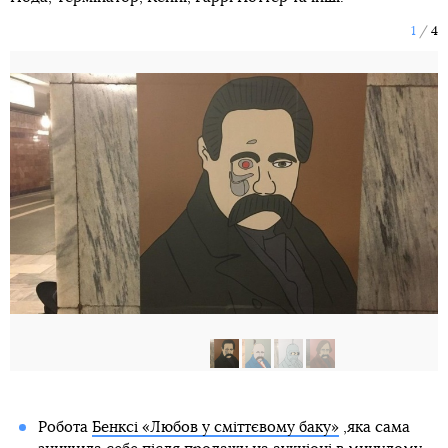
1
4
Робота
Бенксі «Любов у сміттєвому баку»
,яка сама