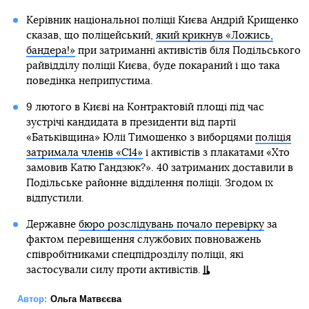
Керівник національної поліції Києва Андрій Крищенко
сказав, що поліцейський,
який крикнув «Ложись,
бандера!»
при затриманні активістів біля Подільського
райвідділу поліції Києва, буде покараний і що така
поведінка неприпустима.
9 лютого в Києві на Контрактовій площі під час
зустрічі кандидата в президенти від партії
«Батьківщина» Юлії Тимошенко з виборцями
поліція
затримала членів «С14»
і активістів з плакатами «Хто
замовив Катю Гандзюк?». 40 затриманих доставили в
Подільське районне відділення поліції. Згодом їх
відпустили.
Державне
бюро розслідувань почало перевірку
за
фактом перевищення службових повноважень
співробітниками спецпідрозділу поліції, які
застосували силу проти активістів.
Автор:
Ольга Матвєєва