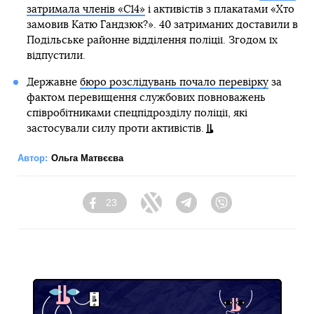
затримала членів «С14»
і активістів з плакатами «Хто
замовив Катю Гандзюк?». 40 затриманих доставили в
Подільське районне відділення поліції. Згодом їх
відпустили.
Державне
бюро розслідувань почало перевірку
за
фактом перевищення службових повноважень
співробітниками спецпідрозділу поліції, які
застосували силу проти активістів.
Автор:
Ольга Матвєєва
23
Facebook
Twitter
Telegram
Viber