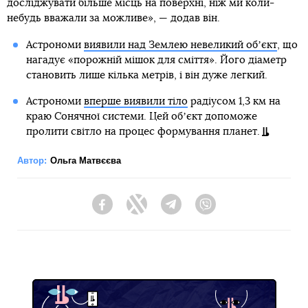
досліджувати більше місць на поверхні, ніж ми коли-
небудь вважали за можливе», — додав він.
Астрономи
виявили над Землею невеликий обʼєкт
, що
нагадує «порожній мішок для сміття». Його діаметр
становить лише кілька метрів, і він дуже легкий.
Астрономи
вперше виявили тіло
радіусом 1,3 км на
краю Сонячної системи. Цей обʼєкт допоможе
пролити світло на процес формування планет.
Автор:
Ольга Матвєєва
Facebook
Twitter
Telegram
Viber