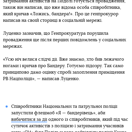
затримання активістів на Подолі готується провадження,
також він написав, що вже відома особа співробітника,
який кричав «Ложись, бандера!». Про це генпрокурор
написав на своїй сторінці в соціальній мережі.
Луценко зазначив, що Генпрокуратура порушила
провадження ще після перших повідомлень у соціальних
мережах.
«Усю ніч велися слідчі дії. Вже знаємо, хто бив лежачого
ногами і кричав про Бандеру. Готуємо підозру. Так само
принципово дамо оцінку спробі захоплення приміщення
РВ Нацполіції», — написав Луценко.
Співробітники Національної та патрульної поліції
запустили флешмоб «Я — бандерівець», аби
вибачитися за дії
одного із співробітників, який під час
сутичок активістів з поліцією і затримання учасників