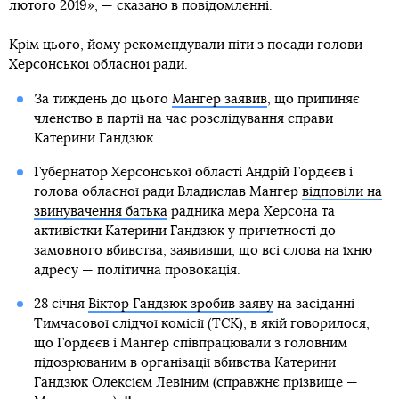
лютого 2019», — сказано в повідомленні.
Крім цього, йому рекомендували піти з посади голови
Херсонської обласної ради.
За тиждень до цього
Мангер заявив
, що припиняє
членство в партії на час розслідування справи
Катерини Гандзюк.
Губернатор Херсонської області Андрій Гордєєв і
голова обласної ради Владислав Мангер
відповіли на
звинувачення батька
радника мера Херсона та
активістки Катерини Гандзюк у причетності до
замовного вбивства, заявивши, що всі слова на їхню
адресу — політична провокація.
28 січня
Віктор Гандзюк зробив заяву
на засіданні
Тимчасової слідчої комісії (ТСК), в якій говорилося,
що Гордєєв і Мангер співпрацювали з головним
підозрюваним в організації вбивства Катерини
Гандзюк Олексієм Левіним (справжнє прізвище —