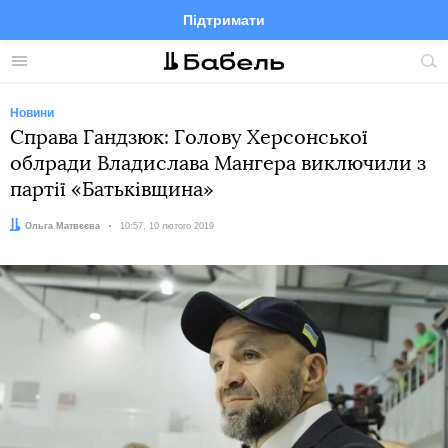
Підтримати
Facebook
Telegram
Twitter
Instagram
Меню
По
по
сай
Новини
Справа Гандзюк: Голову Херсонської
облради Владислава Мангера виключили з
партії «Батьківщина»
Автор:
Ольга Матвєєва
Дата:
10:57, 10 лютого 2019