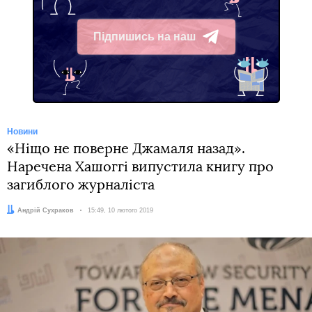
Підпишись на наш
Telegram
Новини
«Ніщо не поверне Джамаля назад».
Наречена Хашоггі випустила книгу про
загиблого журналіста
Автор:
Андрій Сухраков
Дата:
15:49, 10 лютого 2019