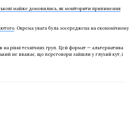
ськові майже домовились, як моніторити припинення
лютого
. Окрема увага була зосереджена на економічному
в на рівні технічних груп. Цей формат — альтернатива
ський не вважає, що переговори зайшли у глухий кут, і