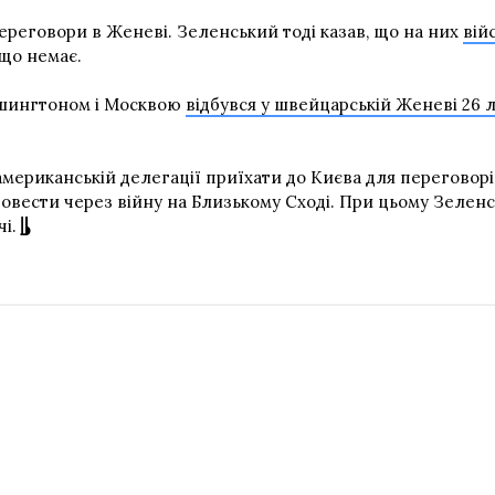
переговори в Женеві. Зеленський тоді казав, що на них
вій
 що немає.
ашингтоном і Москвою
відбувся у швейцарській Женеві 26 
американській делегації приїхати до Києва для переговорі
провести через війну на Близькому Сході. При цьому Зелен
і.