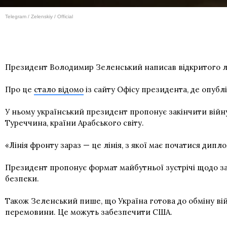
Telegram / Zelenskiy / Official
Президент Володимир Зеленський написав відкритого лис
Про це
стало відомо
із сайту Офісу президента, де опубл
У ньому український президент пропонує закінчити війну 
Туреччина, країни Арабського світу.
«Лінія фронту зараз — це лінія, з якої має початися дипл
Президент пропонує формат майбутньої зустрічі щодо зав
безпеки.
Також Зеленський пише, що Україна готова до обміну ві
перемовини. Це можуть забезпечити США.