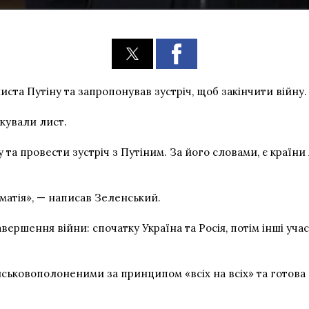
та Путіну та запропонував зустріч, щоб закінчити війну.
ікували лист.
та провести зустріч з Путіним. За його словами, є країни 
оматія», — написав Зеленський.
ершення війни: спочатку Україна та Росія, потім інші уч
йськовополоненими за принципом «всіх на всіх» та готова