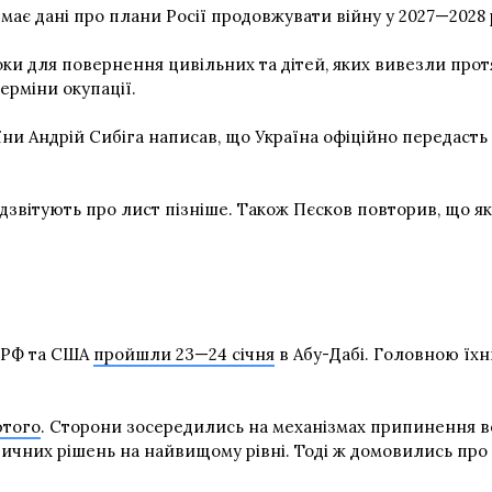
має дані про плани Росії продовжувати війну у 2027—2028 р
и для повернення цивільних та дітей, яких вивезли протя
ерміни окупації.
ни Андрій Сибіга написав, що Україна офіційно передасть
дзвітують про лист пізніше. Також Пєсков повторив, що як
, РФ та США
пройшли 23—24 січня
в Абу-Дабі. Головною їх
ютого
. Сторони зосередились на механізмах припинення во
тичних рішень на найвищому рівні. Тоді ж домовились про