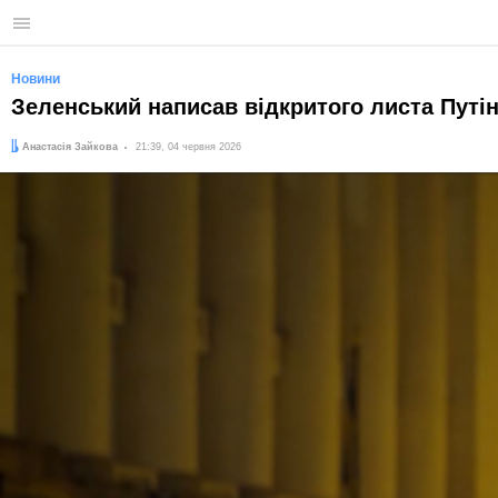
Меню
Новини
Зеленський написав відкритого листа Путін
Автор:
Дата:
Анастасія Зайкова
21:39, 04 червня 2026