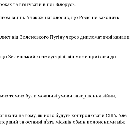
оках та втягувати в неї Білорусь.
гом війни. А також наголосив, що Росія не захопить
 лист від Зеленського Путіну через дипломатичні канали
що Зеленський хоче зустрічі, він може приїхати до
ньою темою були можливі умови завершення війни,
гню та на тому, як його будуть контролювати США. Але
 перший за останні пʼять місяців обмін полоненими між