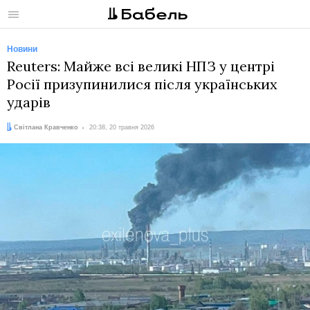
Меню
Новини
Reuters: Майже всі великі НПЗ у центрі
Росії призупинилися після українських
ударів
Автор:
Дата:
Світлана Кравченко
20:38, 20 травня 2026