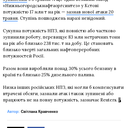
«Нижньогородськнафтаоргсинтез» у Кстові
потужністю 17 млн т на рік —
зазнав нової атаки 20
травня
. Ступінь пошкоджень наразі невідомий.
Сукупна потужність НПЗ, які повністю або частково
зупинили роботу, перевищує 83 млн метричних тонн
на рік або близько 238 тис. т на добу. Це становить
близько чверті загальних нафтопереробних
потужностей Росії.
Разом вони виробляли понад 30% усього бензину в
країні та близько 25% дизельного палива.
Низка інших російських НПЗ, які могли б компенсувати
втрачені обсяги, зазнали атак і також зупинені або
працюють не на повну потужність, зазначає Reuters.
Автор:
Світлана Кравченко