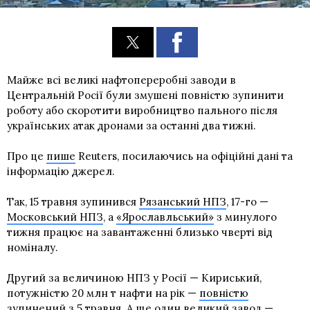
Майже всі великі нафтопереробні заводи в
Центральній Росії були змушені повністю зупинити
роботу або скоротити виробництво пального після
українських атак дронами за останні два тижні.
Про це
пише
Reuters, посилаючись на офіційні дані та
інформацію джерел.
Так, 15 травня зупинився
Рязанський НПЗ
, 17-го —
Московський НПЗ
, а
«Ярославльський»
з минулого
тижня працює на завантаженні близько чверті від
номіналу.
Другий за величиною НПЗ у Росії — Кириський,
потужністю 20 млн т нафти на рік —
повністю
зупинений
з 5 травня. А ще один великий завод —