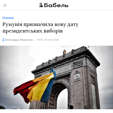
Меню
Новини
Румунія призначила нову дату
президентських виборів
Автор:
Дата:
Олександра Опанасенко
09:55, 09 січня 2025