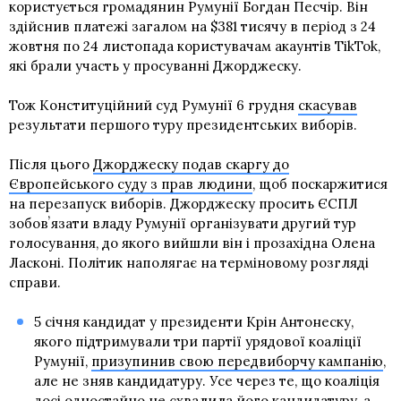
користується громадянин Румунії Богдан Песчір. Він
здійснив платежі загалом на $381 тисячу в період з 24
жовтня по 24 листопада користувачам акаунтів TikTok,
які брали участь у просуванні Джорджеску.
Тож Конституційний суд Румунії 6 грудня
скасував
результати першого туру президентських виборів.
Після цього
Джорджеску подав скаргу до
Європейського суду з прав людини
, щоб поскаржитися
на перезапуск виборів. Джорджеску просить ЄСПЛ
зобовʼязати владу Румунії організувати другий тур
голосування, до якого вийшли він і прозахідна Олена
Ласконі. Політик наполягає на терміновому розгляді
справи.
5 січня кандидат у президенти Крін Антонеску,
якого підтримували три партії урядової коаліції
Румунії,
призупинив свою передвиборчу кампанію
,
але не зняв кандидатуру. Усе через те, що коаліція
досі одностайно не схвалила його кандидатуру, а