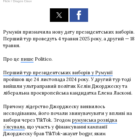
Flickr / Dragos Cisuv
Румунія призначила нову дату президентських виборів.
Перший тур проведуть 4 травня 2025 року, а другий — 18
травня.
Про це
пише
Politico.
Перший тур президентських виборів у Румунії
пройшов ще 24 листопада 2024 року. У другий тур тоді
вийшли ультраправий політик Келін Джорджеску та
ліберальна проєвропейська кандидатка Елена Ласконі.
Причому лідерство Джорджеску виявилось
несподіваним, його почали звинувачувати у впливі на
вибори через TikTok. Згодом
румунська розвідка
зʼясувала
, що участь у фінансуванні кампанії
Джорджеску брав TikTok-акаунт bogpr, яким