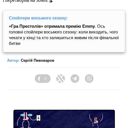
і перетворив на зомбі.
Спойлери восьмого сезону:
«Гра Престолів» отримала премію Emmy
. Ось
головні спойлери восьмого сезону: коли виходить, чого
чекати у кінці та хто залишиться живим після фінальної
битви
Автор:
Сергій Пивоваров
2
Facebook
Twitter
Telegram
Viber