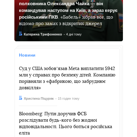
полковника Олександра Чайка — він
командував наступом на Київ, а зараз керує
російськими ПКВ
. «Бабель» зібрав все, що
відомо про замах з відкритих джерел
Автор:
Дата:
Катерина Трифоненко
4 дні тому
Новини
Суд у США зобовʼязав Meta виплатити $942
млн у справах про безпеку дітей. Компанію
порівняли з «фабрикою, що забруднює
довкілля»
Автор:
Дата:
Христина Піцуряк
15 годин тому
Bloomberg: Путін доручив ФСБ
розслідувати будь-кого без жодної
відповідальності. Цього боїться російська
еліта