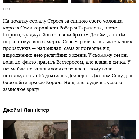
HBO
На початку серіалу Серсея за спиною свого чоловіка,
короля Семи королівств Роберта Баратеона, плете
інтриги, зраджує його зі своїм братом Джеймі, а потім
підлаштовує його смерть. Серсея робить і кілька значних
прорахунків — наприклад, сама ж потерпає від
відроджених нею релігійних орденів. У сьомому сезоні
вона де-факто править Вестеросом, але влада її хитка. У
неї майже не залишилося союзників, і тому вона
погоджується обʼєднатися з Дейнеріс і Джоном Сноу для
боротьби з армією Короля Ночі, але, судячи з усього,
замислює зраду.
Джеймі Ланністер