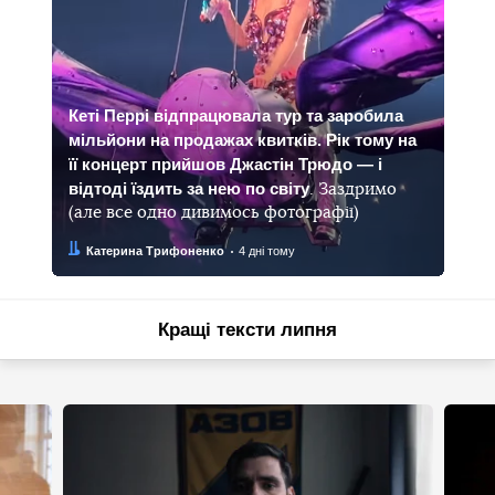
Кеті Перрі відпрацювала тур та заробила
мільйони на продажах квитків. Рік тому на
її концерт прийшов Джастін Трюдо — і
відтоді їздить за нею по світу
. Заздримо
(але все одно дивимось фотографії)
Автор:
Дата:
Катерина Трифоненко
4 дні тому
Кращі тексти липня