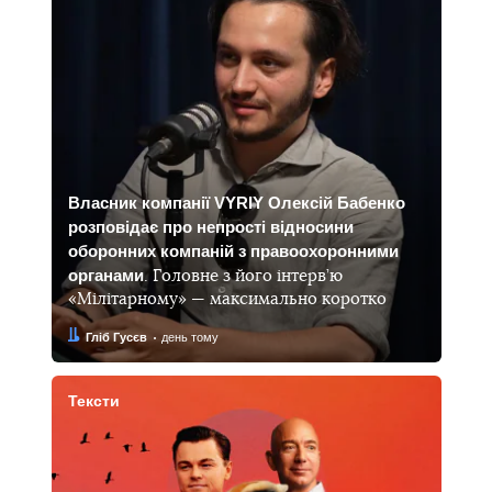
Власник компанії VYRIY Олексій Бабенко
розповідає про непрості відносини
оборонних компаній з правоохоронними
органами
. Головне з його інтерв’ю
«Мілітарному» — максимально коротко
Автор:
Дата:
Гліб Гусєв
день тому
Тексти