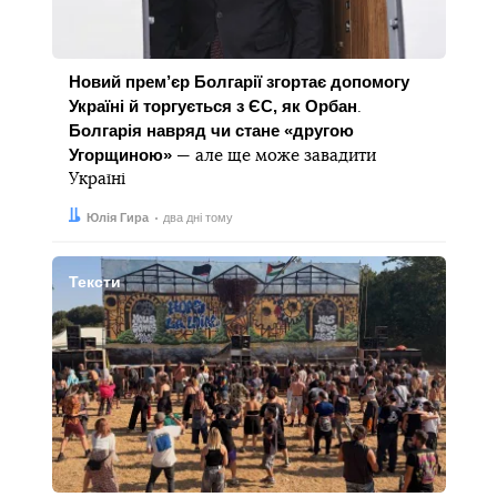
Новий прем’єр Болгарії згортає допомогу
Україні й торгується з ЄС, як Орбан
.
Болгарія навряд чи стане «другою
Угорщиною»
— але ще може завадити
Україні
Автор:
Дата:
Юлія Гира
два дні тому
Тексти