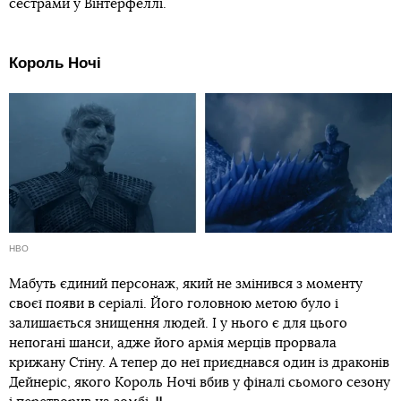
сестрами у Вінтерфеллі.
Король Ночі
HBO
Мабуть єдиний персонаж, який не змінився з моменту
своєї появи в серіалі. Його головною метою було і
залишається знищення людей. І у нього є для цього
непогані шанси, адже його армія мерців прорвала
крижану Стіну. А тепер до неї приєднався один із драконів
Дейнеріс, якого Король Ночі вбив у фіналі сьомого сезону