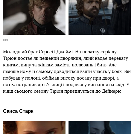
HBO
Молодший брат Серсеї і Джеймі. На початку серіалу
Тіріон постає як пещений дворянин, який надає перевагу
книгам, вину та жінкам замість полювань і битв. Але
пізніше йому й самому доводиться взяти участь у боях. Він
побував у полоні, обіймав високу посаду при дворі, а
потім потрапив до вʼязниці і подався у вигнання на схід. У
кінці сьомого сезону Тіріон приєднується до Дейнеріс.
Санса Старк