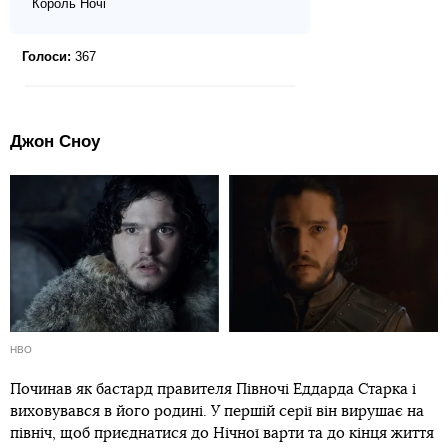
Король Ночі
Голоси:
367
Джон Сноу
HBO
Починав як бастард правителя Півночі Еддарда Старка і
виховувався в його родині. У першій серії він вирушає на
північ, щоб приєднатися до Нічної варти та до кінця життя