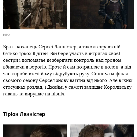
HBO
Брат і коханець Серсеї Ланністер, а також справжній
батько трьох її дітей. Він бере участь в інтригах своєї
сестри і допомагає їй зберігати контроль над троном,
вбиваючи її ворогів. Проте й сам потрапляє в полон, а під
час спроби втечі йому відрубують руку. Станом на фінал
сьомого сезону Серсея знову вагітна від нього. Але в їхніх
стосунках розлад, і Джеймі у самоті залишає Королівську
гавань та вирушає на північ.
Тіріон Ланністер