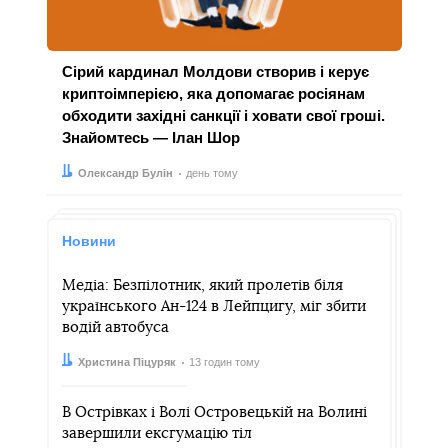
Сірий кардинал Молдови створив і керує
криптоімперією, яка допомагає росіянам
обходити західні санкції і ховати свої гроші.
Знайомтесь — Ілан Шор
Автор:
Дата:
Олександр Булін
день тому
Новини
Медіа: Безпілотник, який пролетів біля
українського Ан-124 в Лейпцигу, міг збити
водій автобуса
Автор:
Дата:
Христина Піцуряк
13 годин тому
В Острівках і Волі Островецькій на Волині
завершили ексгумацію тіл