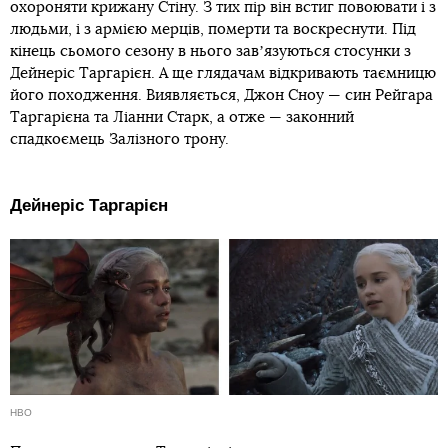
охороняти крижану Стіну. З тих пір він встиг повоювати і з
людьми, і з армією мерців, померти та воскреснути. Під
кінець сьомого сезону в нього завʼязуються стосунки з
Дейнеріс Таргарієн. А ще глядачам відкривають таємницю
його походження. Виявляється, Джон Сноу — син Рейгара
Таргарієна та Ліанни Старк, а отже — законний
спадкоємець Залізного трону.
Дейнеріс Таргарієн
HBO