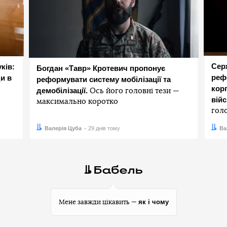
Сер
ків:
Богдан «Тавр» Кротевич пропонує
реф
и в
реформувати систему мобілізації та
корп
демобілізації.
Ось його головні тези —
вій
максимально коротко
гол
Автор:
Дата:
Валерія Цуба
29 днів тому
Авто
Дата:
Ва
як і чому
Мене завжди цікавить —