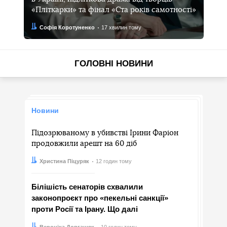
«Пліткарки» та фінал «Ста років самотності»
Автор:
Дата:
Софія Коротуненко
17 хвилин тому
ГОЛОВНІ НОВИНИ
Новини
Підозрюваному в убивстві Ірини Фаріон
продовжили арешт на 60 діб
Автор:
Дата:
Христина Піцуряк
12 годин тому
Білішість сенаторів схвалили
законопроєкт про «пекельні санкції»
проти Росії та Ірану. Що далі
Автор:
Дата:
Вероніка Довганюк
10 годин тому