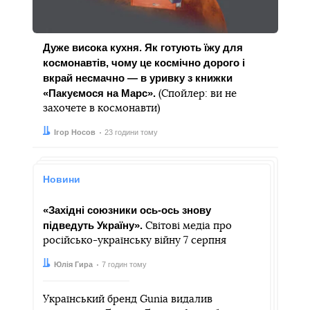
Дуже висока кухня. Як готують їжу для
космонавтів, чому це космічно дорого і
вкрай несмачно — в уривку з книжки
«Пакуємося на Марс».
(Спойлер: ви не
захочете в космонавти)
Автор:
Дата:
Ігор Носов
23 години тому
Новини
«Західні союзники ось-ось знову
підведуть Україну».
Світові медіа про
російсько-українську війну 7 серпня
Автор:
Дата:
Юлія Гира
7 годин тому
Український бренд Gunia видалив