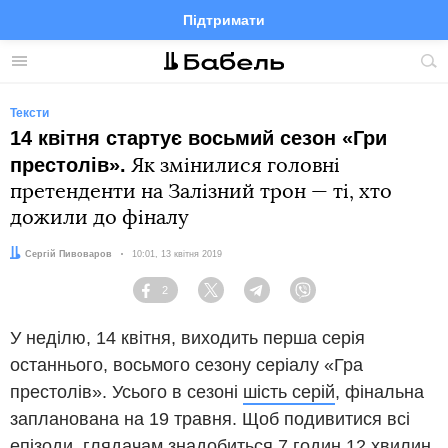
Підтримати
Facebook
Telegram
Twitter
Instagram
Меню
По
по
сай
Тексти
14 квітня стартує восьмий сезон «Гри
престолів».
Як змінилися головні
претенденти на Залізний трон — ті, хто
дожили до фіналу
Автор:
Сергій Пивоваров
Дата:
10:01, 13 квітня 2019
2
Facebook
Twitter
Telegram
Viber
У неділю, 14 квітня, виходить перша серія
останнього, восьмого сезону серіалу «Гра
престолів». Усього в сезоні
шість серій
, фінальна
запланована на 19 травня. Щоб подивитися всі
епізоди, глядачам знадобиться 7 годин 12 хвилин.