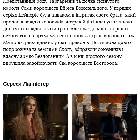
Представниця роду Таргарієнів та дочка скинутого
короля Семи королівств Ейріса Божевільного. У перших
серіях Дейнеріс була пішаком в інтригах свого брата, який
продає її вождю кочовиків-дотракійців і планує з їхньою
допомогою відвоювати трон. Але вже до кінця першого
сезону вона в прямому сенсі пройшла крізь вогонь і стала
Матірʼю трьох єдиних у світі драконів. Потім вона довго
подорожувала землями Сходу, збираючи союзників і
власну армію Бездоганних. А в кінці шостого сезону
вирушила завойовувати Сім королівств Вестероса.
Серсея Ланністер