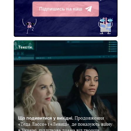
Підпишись на наш
Telegram
Тексти
Що подивитися у вихідні.
Продовження
«Теда Лассо» і «Левиці», де показують війну
в Україні, підліткова драма від творців