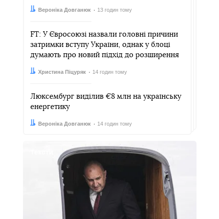
Автор:
Дата:
Вероніка Довганюк
13 годин тому
FT: У Євросоюзі назвали головні причини
затримки вступу України, однак у блоці
думають про новий підхід до розширення
Автор:
Дата:
Христина Піцуряк
14 годин тому
Люксембург виділив €8 млн на українську
енергетику
Автор:
Дата:
Вероніка Довганюк
14 годин тому
Тексти