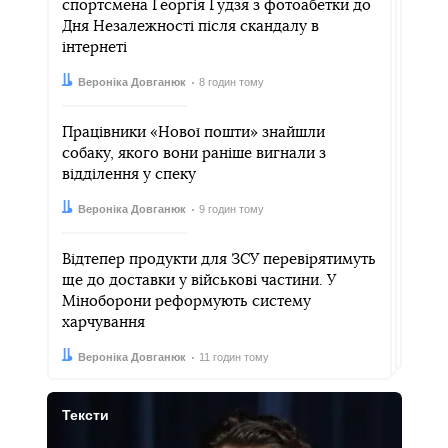
спортсмена Ґеоргія Ґудзя з фотоабетки до
Дня Незалежності після скандалу в
інтернеті
Автор:
Дата:
Вероніка Довганюк
8 годин тому
Працівники «Нової пошти» знайшли
собаку, якого вони раніше вигнали з
відділення у спеку
Автор:
Дата:
Вероніка Довганюк
9 годин тому
Відтепер продукти для ЗСУ перевірятимуть
ще до доставки у військові частини. У
Міноборони реформують систему
харчування
Автор:
Дата:
Вероніка Довганюк
11 годин тому
Тексти