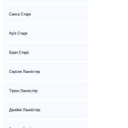
Санса Старк
Ар'я Старк
Бран Старк
Серсея Ланністер
Тіріон Ланністер
Джеймі Ланністер