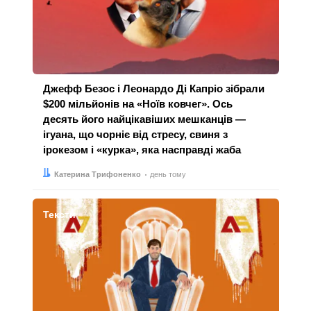
Джефф Безос і Леонардо Ді Капріо зібрали
$200 мільйонів на «Ноїв ковчег». Ось
десять його найцікавіших мешканців —
ігуана, що чорніє від стресу, свиня з
ірокезом і «курка», яка насправді жаба
Автор:
Дата:
Катерина Трифоненко
день тому
Тексти