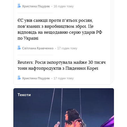
Автор:
Дата:
Христина Піцуряк
16 годин тому
ЄС увів санкції проти пʼятьох росіян,
повʼязаних з виробництвом зброї. Це
відповідь на нещодавню серію ударів РФ
по Україні
Автор:
Дата:
Світлана Кравченко
17 годин тому
Reuters: Росія імпортувала майже 30 тисяч
тонн нафтопродуктів з Південної Кореї
Автор:
Дата:
Христина Піцуряк
17 годин тому
Тексти