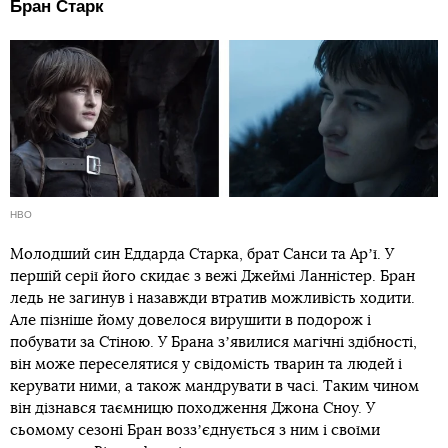
Бран Старк
HBO
Молодший син Еддарда Старка, брат Санси та Арʼї. У
першій серії його скидає з вежі Джеймі Ланністер. Бран
ледь не загинув і назавжди втратив можливість ходити.
Але пізніше йому довелося вирушити в подорож і
побувати за Стіною. У Брана зʼявилися магічні здібності,
він може переселятися у свідомість тварин та людей і
керувати ними, а також мандрувати в часі. Таким чином
він дізнався таємницю походження Джона Сноу. У
сьомому сезоні Бран воззʼєднується з ним і своїми