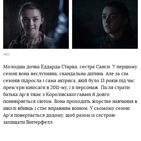
HBO
Молодша дочка Еддарда Старка, сестра Санси. У першому
сезоні вона неслухняна, скандальна дитина. Але за сім
сезонів підросла і сама актриса, якій було 13 років під час
премʼєри кіносаги в 2011-му, і її персонаж. Після страти
батька Арʼя тікає з Королівської гавані й довго
поневіряється світом. Вона проходить жорстке навчання в
школі вбивць і стає вправним воїном. У сьомому сезоні
Арʼя повертається додому, щоб разом із сестрою
захищати Вінтерфелл.