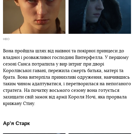
HBO
Вона пройшла шлях від наївної та покірної принцеси до
владної і розважливої господині Вінтерфелла. У першому
сезоні Санса потрапила у вир інтриг при дворі
Королівської гавані, пережила смерть батька, матері та
брата. Вона витерпіла принизливі одруження, навчившись
таким чином адаптуватися, і перетворилася на непоганого
стратега. На початку восьмого сезону вона готується
захищати свій замок від армії Короля Ночі, яка прорвала
крижану Стіну.
Арʼя Старк