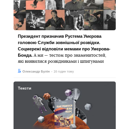
Президент призначив Рустема Умєрова
головою Служби зовнішньої розвідки.
Соцмережі відповіли мемами про Умєрова-
Бонда.
А ми — тестом про знаменитостей,
які виявилися розвідниками і шпигунами
Автор:
Дата:
Олександр Булін
16 годин тому
Тексти