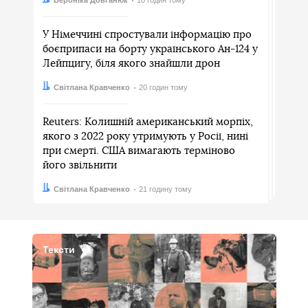
У Німеччині спростували інформацію про
боєприпаси на борту українського Ан-124 у
Лейпцигу, біля якого знайшли дрон
Автор:
Дата:
Світлана Кравченко
20 годин тому
Reuters: Колишній американський морпіх,
якого з 2022 року утримують у Росії, нині
при смерті. США вимагають терміново
його звільнити
Автор:
Дата:
Світлана Кравченко
21 годину тому
Тексти