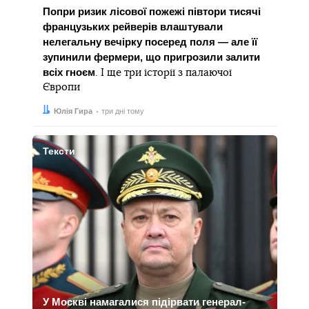
Попри ризик лісової пожежі півтори тисячі
французьких рейверів влаштували
нелегальну вечірку посеред поля — але її
зупинили фермери, що пригрозили залити
всіх гноєм
. І ще три історії з палаючої
Європи
Автор:
Дата:
Юлія Гира
три дні тому
Тексти
У Москві намагалися підірвати генерал-