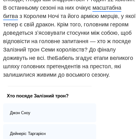
В останньому сезоні на них очікує
масштабна
битва
з Королем Ночі та його армією мерців, у якої
тепер є свій дракон. Крім того, головним героям
доведеться зʼясовувати стосунки між собою, щоб
відповісти на головне запитання — хто ж посяде
Залізний трон Семи королівств? До фіналу
доживуть не всі. theБабель згадує етапи великого
шляху головних претендентів на престол, які
залишилися живими до восьмого сезону.
Хто посяде Залізний трон?
Джон Сноу
Дейнеріс Таргарієн