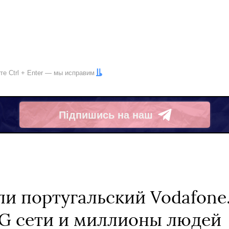
ите
Ctrl
+
Enter
— мы исправим
Підпишись на наш
Telegram
ли португальский Vodafone.
G сети и миллионы людей