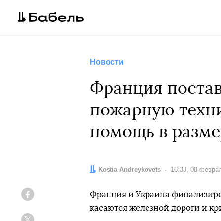
Новости
Франция постав
пожарную техни
помощь в разме
Автор:
Kostia Andreykovets
Дата:
16:33, 08 февра
Франция и Украина финализиров
Facebook
касаются железной дороги и кр