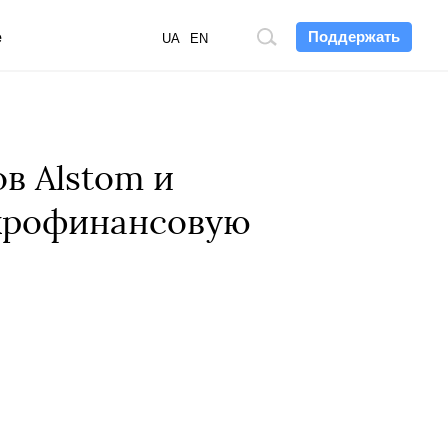
Поддержать
е
Поиск
UA
EN
по
сайту
в Alstom и
акрофинансовую