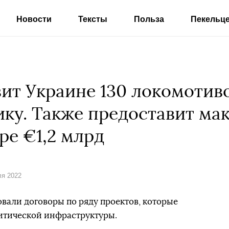
Новости
Тексты
Польза
Пекельц
ит Украине 130 локомотиво
ку. Также предоставит м
ре €1,2 млрд
ля 2022
али договоры по ряду проектов, которые
итической инфраструктуры.