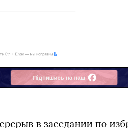
ите
Ctrl
+
Enter
— мы исправим
Підпишись на наш
Facebook
ерерыв в заседании по из