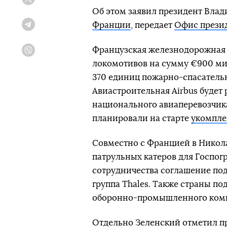
Twitter
Об этом заявил президент Вла
Франции
, передает
Офис прези
Telegram
Французская железнодорожная 
Viber
локомотивов на сумму €900 ми
370 единиц пожарно-спасатель
Авиастроительная Airbus будет 
национального авиаперевозчика 
планировали на старте
укомпле
Совместно с Францией в Никола
патрульных катеров для Госпог
сотрудничества соглашение п
группа Thales. Также страны п
оборонно-промышленного комп
Отдельно Зеленский отметил пр