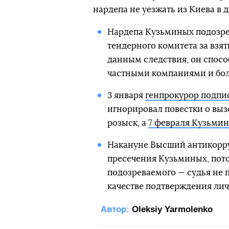
нардепа не уезжать из Киева в 
Нардепа Кузьминых подозрев
тендерного комитета за взят
данным следствия, он спос
частными компаниями и бол
3 января
генпрокурор подпи
игнорировал повестки о вызо
розыск, а
7 февраля Кузьми
Накануне Высший антикорр
пресечения Кузьминых, пото
подозреваемого — судья не 
качестве подтверждения лич
Автор:
Oleksiy Yarmolenko