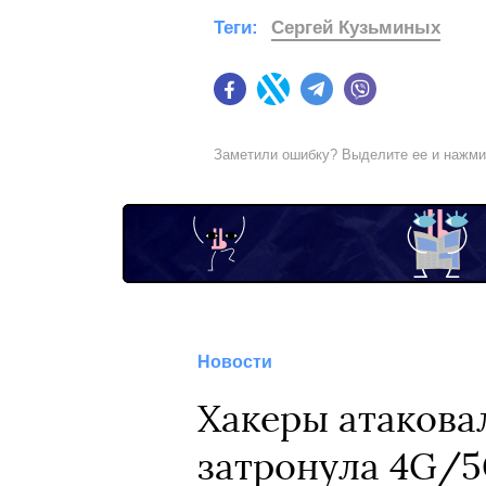
Теги:
Сергей Кузьминых
Facebook
Twitter
Telegram
Viber
Заметили ошибку? Выделите ее и нажм
Новости
Хакеры атакова
затронула 4G/5