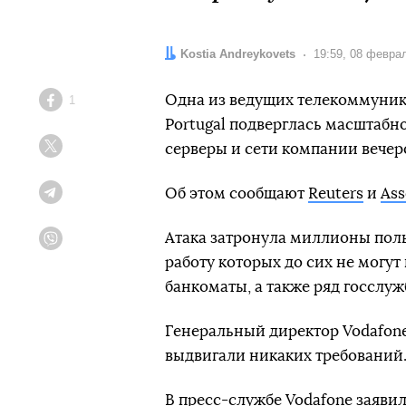
Автор:
Kostia Andreykovets
Дата:
19:59, 08 февра
Одна из ведущих телекоммуни
1
Facebook
Portugal подверглась масштабн
серверы и сети компании вечер
Twitter
Об этом сообщают
Reuters
и
Ass
Telegram
Атака затронула миллионы поль
Viber
работу которых до сих не могут
банкоматы, а также ряд госслуж
Генеральный директор Vodafone 
выдвигали никаких требований. 
В пресс-службе Vodafone
заяви