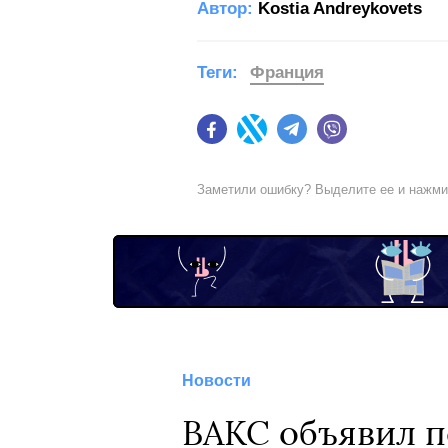
Автор:
Kostia Andreykovets
Теги:
Франция
Facebook
Twitter
Telegram
Viber
Заметили ошибку? Выделите ее и нажм
Новости
ВАКС объявил п