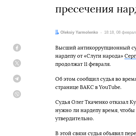
пресечения нар
Автор:
Oleksiy Yarmolenko
Дата:
18:18, 08 феврал
Высший антикоррупционный суд
Facebook
нардепу от «Слуги народа»
Сер
продолжат 11 февраля.
Twitter
Об этом сообщил судья во врем
Telegram
странице ВАКС в YouTube.
Viber
Судья Олег Ткаченко отказал Ку
нужно ли нардепу время, чтобы
утвердительно.
В этой связи судья объявил пере