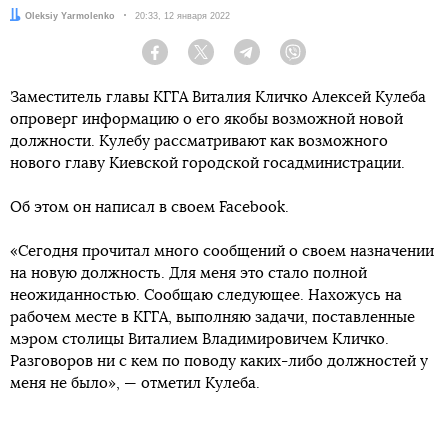
Автор:
Oleksiy Yarmolenko
Дата:
20:33, 12 января 2022
Facebook
Twitter
Telegram
Viber
Заместитель главы КГГА Виталия Кличко Алексей Кулеба
опроверг информацию о его якобы возможной новой
должности. Кулебу рассматривают как возможного
нового главу Киевской городской госадминистрации.
Об этом он написал в своем Facebook.
«Сегодня прочитал много сообщений о своем назначении
на новую должность. Для меня это стало полной
неожиданностью. Сообщаю следующее. Нахожусь на
рабочем месте в КГГА, выполняю задачи, поставленные
мэром столицы Виталием Владимировичем Кличко.
Разговоров ни с кем по поводу каких-либо должностей у
меня не было», — отметил Кулеба.