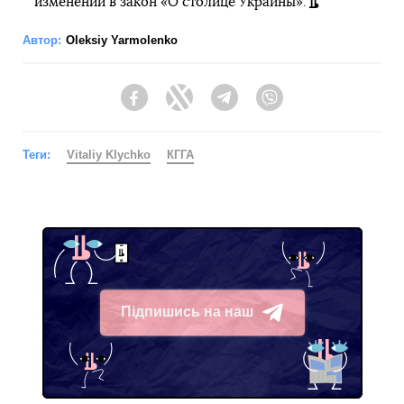
изменений в закон «О столице Украины».
Автор:
Oleksiy Yarmolenko
Facebook
Twitter
Telegram
Viber
Теги:
Vitaliy Klychko
КГГА
Підпишись на наш
Telegram