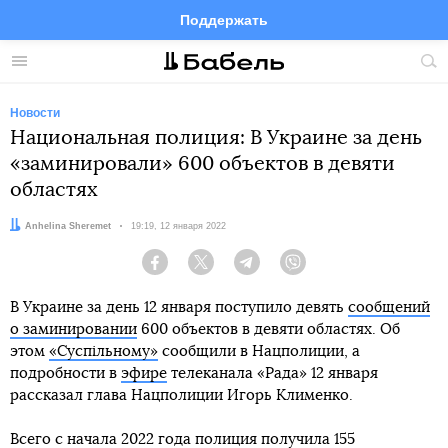
Поддержать
Facebook
Telegram
Twitter
Instagram
Меню
Пои
по
сай
Новости
Национальная полиция: В Украине за день
«заминировали» 600 объектов в девяти
областях
Автор:
Anhelina Sheremet
Дата:
19:19, 12 января 2022
Facebook
Twitter
Telegram
Viber
В Украине за день 12 января поступило девять
сообщений
о заминировании
600 объектов в девяти областях. Об
этом
«Суспільному»
сообщили в Нацполиции, а
подробности в
эфире
телеканала «Рада» 12 января
рассказал глава Нацполиции Игорь Клименко.
Всего с начала 2022 года полиция получила 155