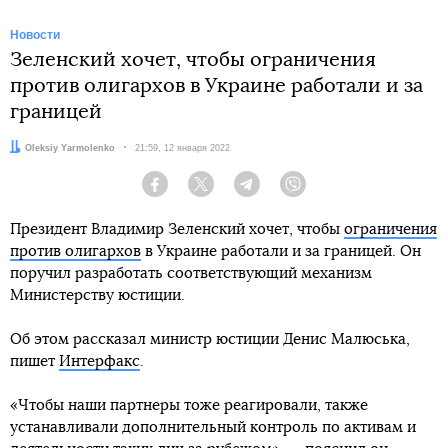
Новости
Зеленский хочет, чтобы ограничения
против олигархов в Украине работали и за
границей
Автор:
Oleksiy Yarmolenko
Дата:
21:59, 12 января 2022
Facebook
Twitter
Telegram
Viber
Президент Владимир Зеленский хочет, чтобы
ограничения
против олигархов
в Украине работали и за границей. Он
поручил разработать соответствующий механизм
Министерству юстиции.
Об этом рассказал министр юстиции Денис Малюська,
пишет
Интерфакс
.
«Чтобы наши партнеры тоже реагировали, также
устанавливали дополнительный контроль по активам и