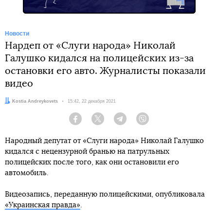
Новости
Нардеп от «Слуги народа» Николай
Галушко кидался на полицейских из-за
остановки его авто. Журналисты показали
видео
Автор:
Kostia Andreykovets
Дата:
15:42, 22 декабря 2021
Facebook
Twitter
Telegram
Viber
Народный депутат от «Слуги народа» Николай Галушко
кидался с нецензурной бранью на патрульных
полицейских после того, как они остановили его
автомобиль.
Видеозапись, переданную полицейскими, опубликовала
«Украинская правда»
.