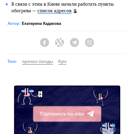
В связи с этим в Киеве начали работать пункты
обогрева —
список адресов
.
Автор:
Екатерина Кадакова
Facebook
Twitter
Telegram
Viber
Теги:
прогноз погоды
Kyiv
Підпишись на наш
Telegram