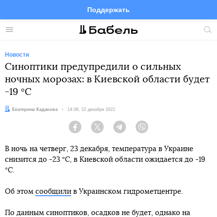
Поддержать
Facebook
Telegram
Twitter
Instagram
Меню
Пои
по
сай
Новости
Синоптики предупредили о сильных
ночных морозах: в Киевской области будет
-19 °С
Автор:
Екатерина Кадакова
Дата:
14:08, 22 декабря 2021
Facebook
Twitter
Telegram
Viber
В ночь на четверг, 23 декабря, температура в Украине
снизится до -23 °С, в Киевской области ожидается до -19
°С.
Об этом
сообщили
в Украинском гидрометцентре.
По данным синоптиков, осадков не будет, однако на