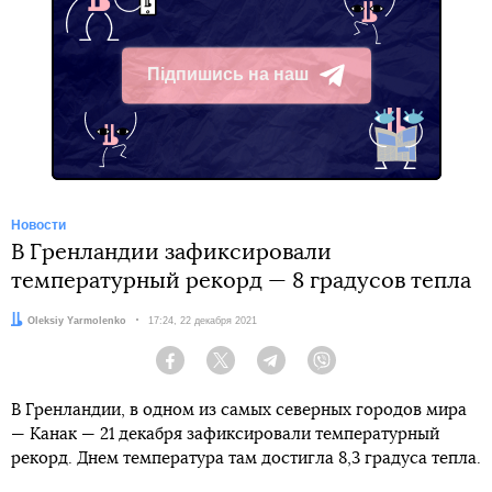
Підпишись на наш
Telegram
Новости
В Гренландии зафиксировали
температурный рекорд — 8 градусов тепла
Автор:
Oleksiy Yarmolenko
Дата:
17:24, 22 декабря 2021
Facebook
Twitter
Telegram
Viber
В Гренландии, в одном из самых северных городов мира
— Канак — 21 декабря зафиксировали температурный
рекорд. Днем температура там достигла 8,3 градуса тепла.