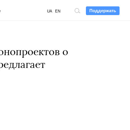
Поддержать
е
Поиск
UA
EN
по
сайту
конопроектов о
редлагает