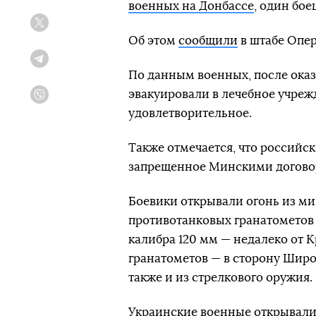
военных на Донбассе
, один бое
Twitter
Об этом
сообщили
в штабе Опе
Telegram
По данным военных, после ока
эвакуировали в лечебное учреж
Viber
удовлетворительное.
Также отмечается, что российс
запрещенное Минскими догово
Боевики открывали огонь из ми
противотанковых гранатометов 
калибра 120 мм — недалеко от 
гранатометов — в сторону Широ
также и из стрелкового оружия.
Украинские военные открывали