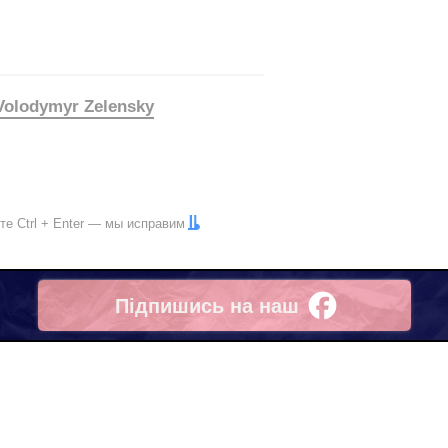
Volodymyr Zelensky
ите
Ctrl
+
Enter
— мы исправим
Підпишись на наш
Facebook