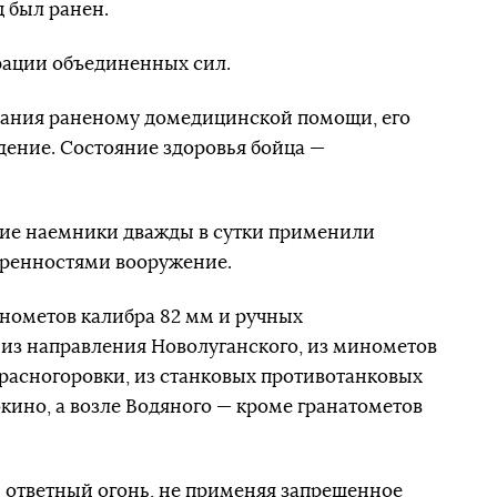
ц был ранен.
рации объединенных сил.
зания раненому домедицинской помощи, его
дение. Состояние здоровья бойца —
кие наемники дважды в сутки применили
ренностями вооружение.
нометов калибра 82 мм и ручных
из направления Новолуганского, из минометов
Красногоровки, из станковых противотанковых
кино, а возле Водяного — кроме гранатометов
 ответный огонь, не применяя запрещенное