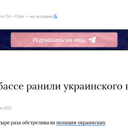
ите
Ctrl
+
Enter
— мы исправим
Підпишись на наш
Telegram
бассе ранили украинского 
ря 2021
етыре раза обстреливали
позиции украинских