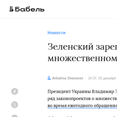
Новости
Зеленский заре
множественном 
Автор:
Anhelina Sheremet
Дата:
14:37, 02 декабря
Президент Украины Владимир З
Facebook
ряд законопроектов о множест
во время ежегодного обращения
Twitter