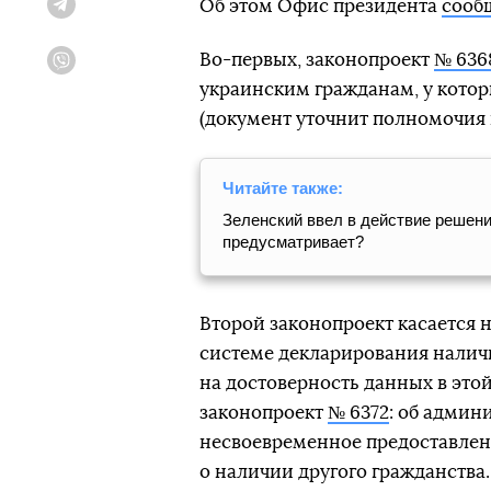
Об этом Офис президента
сооб
Telegram
Во-первых, законопроект
№ 636
Viber
украинским гражданам, у котор
(документ уточнит полномочия 
Читайте также:
Зеленский ввел в действие решен
предусматривает?
Второй законопроект касается 
системе декларирования наличи
на достоверность данных в этой
законопроект
№ 6372
: об админ
несвоевременное предоставлен
о наличии другого гражданства