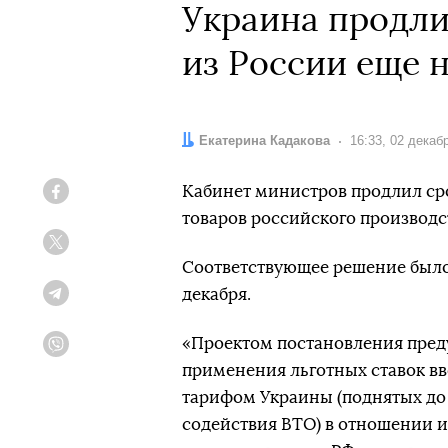
Украина продли
из России еще н
Автор:
Екатерина Кадакова
Дата:
16:33, 02 декаб
Кабинет министров продлил ср
Facebook
товаров российского производст
Twitter
Соответствующее решение был
декабря.
Telegram
«Проектом постановления преду
Viber
применения льготных ставок 
тарифом Украины (поднятых до
содействия ВТО) в отношении 