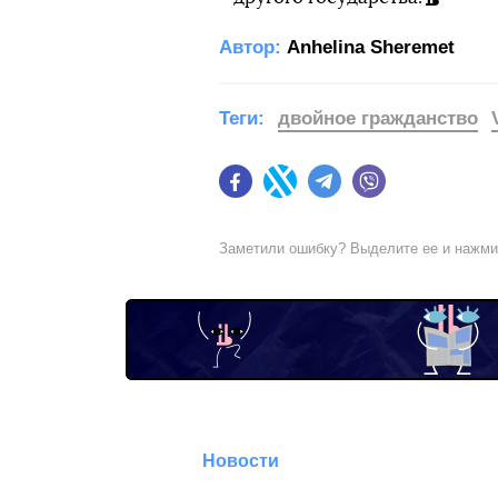
Автор:
Anhelina Sheremet
Теги:
двойное гражданство
Facebook
Twitter
Telegram
Viber
Заметили ошибку? Выделите ее и нажм
Новости