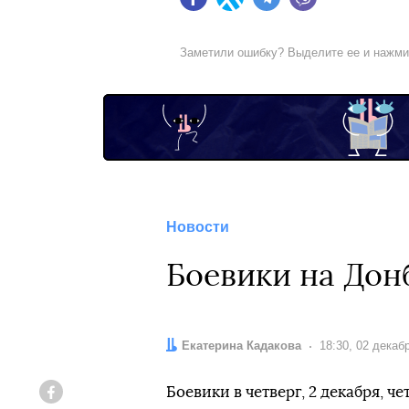
Facebook
Twitter
Telegram
Viber
Заметили ошибку? Выделите ее и нажм
Новости
Боевики на Дон
Автор:
Екатерина Кадакова
Дата:
18:30, 02 декаб
Боевики в четверг, 2 декабря, ч
Facebook