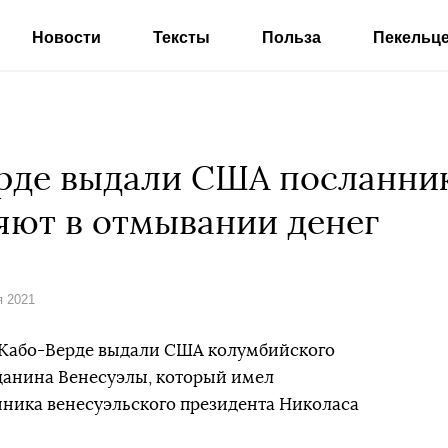
Новости
Тексты
Польза
Пекельц
рде выдали США посланни
яют в отмывании денег
я 2021
а Кабо-Верде выдали США колумбийского
данина Венесуэлы, который имел
нника венесуэльского президента Николаса