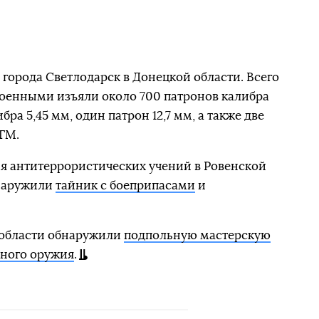
города Светлодарск в Донецкой области. Всего
военными изъяли около 700 патронов калибра
бра 5,45 мм, один патрон 12,7 мм, а также две
РГМ.
мя антитеррористических учений в Ровенской
бнаружили
тайник с боеприпасами
и
 области обнаружили
подпольную мастерскую
ьного оружия
.