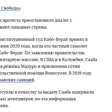
 Свобода»
.
к протеста приостановило диалог с
вают западные страны.
онституционный суд Кабо-Верде принял в
июне 2020 года, когда его частный самолет
Кабо-Верде. По заявлению правительства
анитарную миссию. В США и в Колумбии, Сааба
ля режима Мадуро и присвоении сотни
льственной помощи Венесуэле. В 2019 году
канских санкций
.
уэлы в отместку за выдачу Сааба задержали
ых менеджеров, но эта информация
ена.