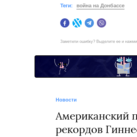
Теги:
война на Донбассе
Facebook
Twitter
Telegram
Viber
Заметили ошибку? Выделите ее и нажм
Новости
Американский п
рекордов Гинне