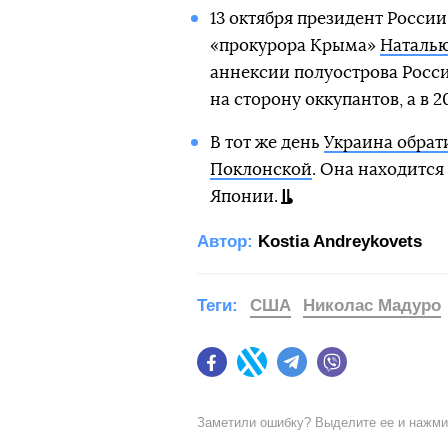
13 октября президент Росси
«прокурора Крыма»
Наталью
аннексии полуострова Росс
на сторону оккупантов, а в 2
В тот же день
Украина обрат
Поклонской
. Она находится
Японии.
Автор:
Kostia Andreykovets
Теги:
США
Николас Мадуро
Facebook
Twitter
Telegram
Viber
Заметили ошибку? Выделите ее и нажм