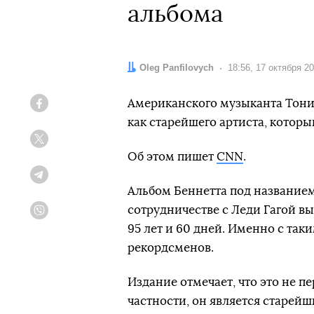
альбома
Автор:
Oleg Panfilovych
Дата:
18:56, 17 октября 2
Американского музыканта Тони 
Facebook
как старейшего артиста, которы
Twitter
Об этом пишет
CNN
.
Telegram
Альбом Беннетта под названием 
сотрудничестве с Леди Гагой вы
Viber
95 лет и 60 дней. Именно с так
рекордсменов.
Издание отмечает, что это не п
частности, он является старей