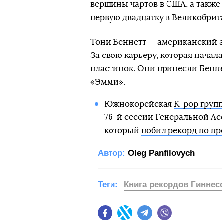
вершины чартов в США, а также
первую двадцатку в Великобрит
Тони Беннетт — американский 
За свою карьеру, которая начала
пластинок. Они принесли Бенне
«Эмми».
Южнокорейская
K-pop груп
76-й сессии Генеральной Ас
который
побил рекорд по п
Автор:
Oleg Panfilovych
Теги:
Книга рекордов Гиннес
Facebook
Twitter
Telegram
Viber