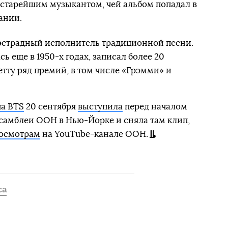
 старейшим музыкантом, чей альбом попадал в
ании.
эстрадный исполнитель традиционной песни.
сь еще в 1950-х годах, записал более 20
тту ряд премий, в том числе «Грэмми» и
па BTS
20 сентября
выступила
перед началом
самблеи ООН в Нью-Йорке и сняла там клип,
росмотрам
на YouTube-канале ООН.
са