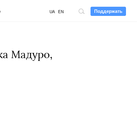
Поддержать
е
Поиск
UA
EN
по
сайту
ка Мадуро,