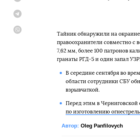
Twitter
Telegram
Viber
Тайник обнаружили на окраине 
правоохранители совместно с 
7,62 мм, более 100 патронов кали
гранаты РГД-5 и один запал УЗ
В середине сентября во вре
области сотрудники СБУ о
взрывчаткой.
Перед этим в Черниговской
по изготовлению огнестрел
Автор:
Oleg Panfilovych