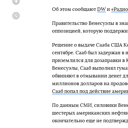
Telegram
Об этом сообщают
DW
и
«Радио
Viber
Правительство Венесуэлы в зна
оппозицией, которую поддержи
Решение о выдаче Сааба США К
сентябре. Сааб был задержан в 
приземлился для дозаправки в 
Венесуэлы, Сааб выполнял гум
обвиняют в отмывании денег д
миллионов долларов на продово
Сааб попал под действие амери
По данным СМИ, силовики Венес
шестерых американских нефтян
окончательно еще не подтвержд