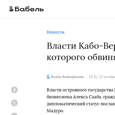
Новости
Власти Кабо-Ве
которого обвин
Автор:
Kostia Andreykovets
Дата:
13:31, 17 октябр
Власти островного государств
Facebook
бизнесмена Алекса Сааба, граж
дипломатический статус посла
Twitter
Мадуро.