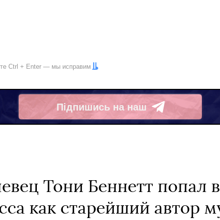
ите
Ctrl
+
Enter
— мы исправим
Підпишись на наш
Telegram
евец Тони Беннетт попал в
сса как старейший автор м