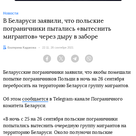
Новости
В Беларуси заявили, что польские
пограничники пытались «вытеснить
мигрантов» через дыру в заборе
Автор:
Екатерина Кадакова
Дата:
22:11, 26 сентября 2021
Facebook
Twitter
Telegram
Viber
Беларусские пограничники заявили, что якобы помешали
попытке пограничников Польши в ночь на 26 сентября
перебросить на территорию Беларуси группу мигрантов.
Об этом
сообщается
в Telegram-канале Пограничного
комитета Беларуси.
«В ночь с 25 на 26 сентября польские пограничники
попытались вытеснить очередную группу мигрантов на
территорию Беларуси. Около полуночи польские