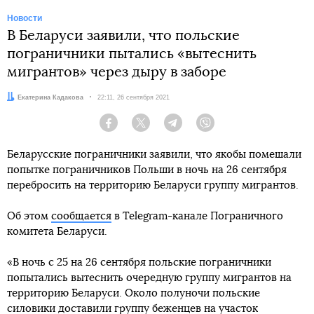
Новости
В Беларуси заявили, что польские
пограничники пытались «вытеснить
мигрантов» через дыру в заборе
Автор:
Екатерина Кадакова
Дата:
22:11, 26 сентября 2021
Facebook
Twitter
Telegram
Viber
Беларусские пограничники заявили, что якобы помешали
попытке пограничников Польши в ночь на 26 сентября
перебросить на территорию Беларуси группу мигрантов.
Об этом
сообщается
в Telegram-канале Пограничного
комитета Беларуси.
«В ночь с 25 на 26 сентября польские пограничники
попытались вытеснить очередную группу мигрантов на
территорию Беларуси. Около полуночи польские
силовики доставили группу беженцев на участок