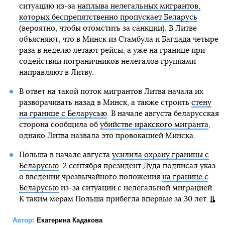
ситуацию из-за
наплыва нелегальных мигрантов,
которых беспрепятственно пропускает Беларусь
(вероятно, чтобы отомстить за санкции). В Литве
объясняют, что в Минск из Стамбула и Багдада четыре
раза в неделю летают рейсы, а уже на границе при
содействии пограничников нелегалов группами
направляют в Литву.
В ответ на такой поток мигрантов Литва начала их
разворачивать назад в Минск, а также строить
стену
на границе с Беларусью
. В начале августа беларусская
сторона сообщила об
убийстве иракского мигранта
,
однако Литва назвала это провокацией Минска.
Польша в начале августа
усилила охрану границы с
Беларусью
. 2 сентября президент Дуда подписал указ
о введении чрезвычайного положения
на границе с
Беларусью
из-за ситуации с нелегальной миграцией.
К таким мерам Польша прибегла впервые за 30 лет.
Автор:
Екатерина Кадакова