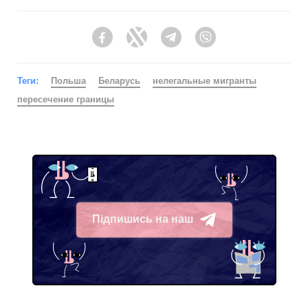
Facebook
Twitter
Telegram
Viber
Теги:
Польша
Беларусь
нелегальные мигранты
пересечение границы
Підпишись на наш
Telegram