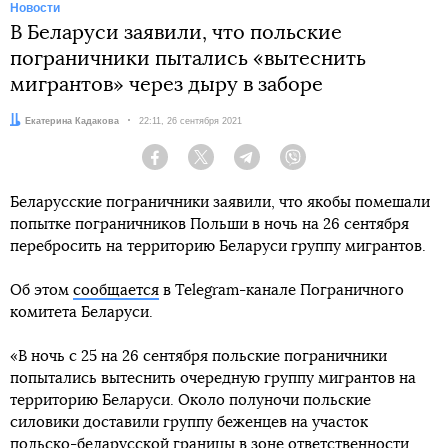
Новости
В Беларуси заявили, что польские
пограничники пытались «вытеснить
мигрантов» через дыру в заборе
Автор:
Екатерина Кадакова
Дата:
22:11, 26 сентября 2021
Facebook
Twitter
Telegram
Viber
Беларусские пограничники заявили, что якобы помешали
попытке пограничников Польши в ночь на 26 сентября
перебросить на территорию Беларуси группу мигрантов.
Об этом
сообщается
в Telegram-канале Пограничного
комитета Беларуси.
«В ночь с 25 на 26 сентября польские пограничники
попытались вытеснить очередную группу мигрантов на
территорию Беларуси. Около полуночи польские
силовики доставили группу беженцев на участок
польско-беларусской границы в зоне ответственности