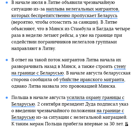
В начале июля в Литве объявили чрезвычайную
ситуацию из-за
наплыва нелегальных мигрантов,
которых беспрепятственно пропускает Беларусь
(вероятно, чтобы отомстить за санкции). В Литве
объясняют, что в Минск из Стамбула и Багдада четыре
раза в неделю летают рейсы, а уже на границе при
содействии пограничников нелегалов группами
направляют в Литву.
В ответ на такой поток мигрантов Литва начала их
разворачивать назад в Минск, а также строить
стену
на границе с Беларусью
. В начале августа беларусская
сторона сообщила об
убийстве иракского мигранта
,
однако Литва назвала это провокацией Минска.
Польша в начале августа
усилила охрану границы с
Беларусью
. 2 сентября президент Дуда подписал указ
о введении чрезвычайного положения
на границе с
Беларусью
из-за ситуации с нелегальной миграцией.
К таким мерам Польша прибегла впервые за 30 лет.