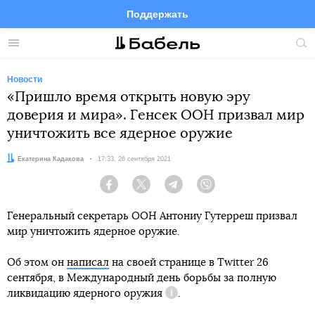
Поддержать
Facebook
Telegram
Twitter
Instagram
Меню
Пои
по
сай
Новости
«Пришло время открыть новую эру
доверия и мира». Генсек ООН призвал мир
уничтожить все ядерное оружие
Автор:
Екатерина Кадакова
Дата:
17:33, 26 сентября 2021
Facebook
Twitter
Telegram
Viber
Генеральный секретарь ООН Антониу Гутерреш призвал
мир уничтожить ядерное оружие.
Об этом он
написал
на своей странице в Twitter 26
сентября, в
Международный день борьбы за полную
ликвидацию ядерного оружия
.
Справка