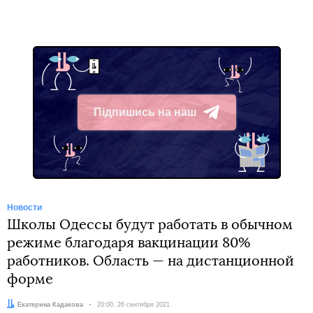
Підпишись на наш
Telegram
Новости
Школы Одессы будут работать в обычном
режиме благодаря вакцинации 80%
работников. Область — на дистанционной
форме
Автор:
Екатерина Кадакова
Дата:
20:00, 26 сентября 2021