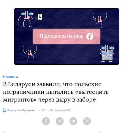
Підпишись на наш
Facebook
Новости
В Беларуси заявили, что польские
пограничники пытались «вытеснить
мигрантов» через дыру в заборе
Автор:
Екатерина Кадакова
Дата:
22:11, 26 сентября 2021
Facebook
Twitter
Telegram
Viber