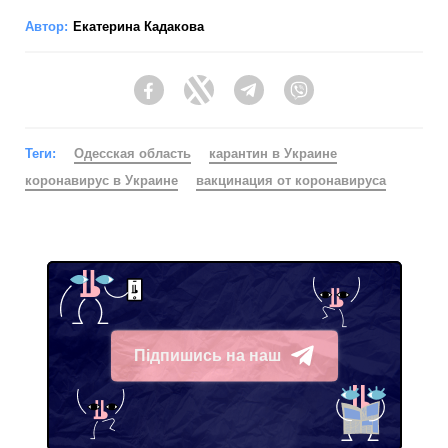
Автор:
Екатерина Кадакова
Facebook
Twitter
Telegram
Viber
Теги:
Одесская область
карантин в Украине
коронавирус в Украине
вакцинация от коронавируса
Підпишись на наш
Telegram