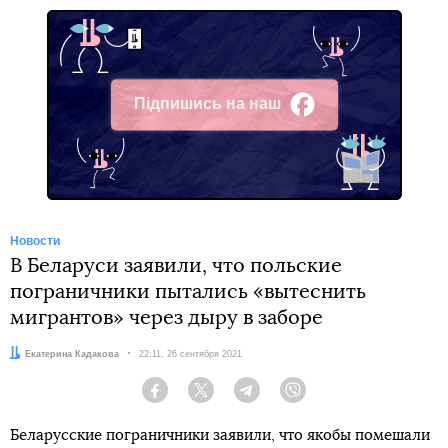
Підпишись на наш
Facebook
Новости
В Беларуси заявили, что польские
пограничники пытались «вытеснить
мигрантов» через дыру в заборе
Автор:
Екатерина Кадакова
Дата:
22:11, 26 сентября 2021
Facebook
Twitter
Telegram
Viber
Беларусские пограничники заявили, что якобы помешали