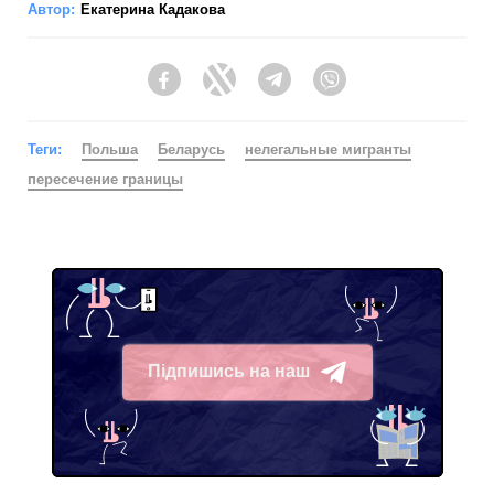
Автор:
Екатерина Кадакова
Facebook
Twitter
Telegram
Viber
Теги:
Польша
Беларусь
нелегальные мигранты
пересечение границы
Підпишись на наш
Telegram