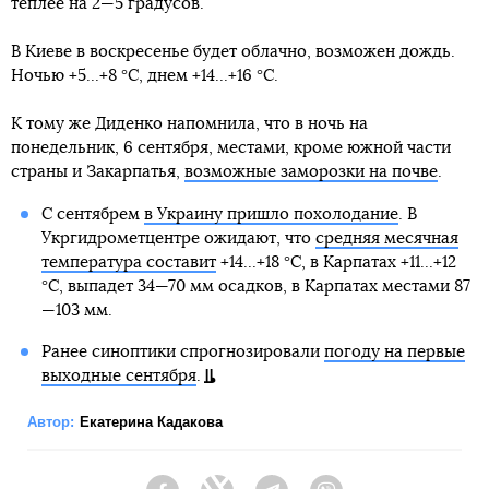
теплее на 2—5 градусов.
В Киеве в воскресенье будет облачно, возможен дождь.
Ночью +5...+8 °С, днем +14...+16 °С.
К тому же Диденко напомнила, что в ночь на
понедельник, 6 сентября, местами, кроме южной части
страны и Закарпатья,
возможные заморозки на почве
.
С сентябрем
в Украину пришло похолодание
. В
Укргидрометцентре ожидают, что
средняя месячная
температура составит
+14...+18 °С, в Карпатах +11...+12
°С, выпадет 34—70 мм осадков, в Карпатах местами 87
—103 мм.
Ранее синоптики спрогнозировали
погоду на первые
выходные сентября
.
Автор:
Екатерина Кадакова