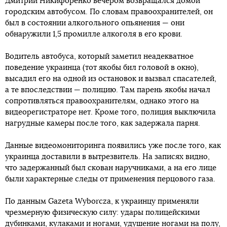
Дмитрий Никифоренко вечером возвращался домой
городским автобусом. По словам правоохранителей, он
был в состоянии алкогольного опьянения — они
обнаружили 1,5 промилле алкоголя в его крови.
Водитель автобуса, который заметил неадекватное
поведение украинца (тот якобы бил головой в окно),
высадил его на одной из остановок и вызвал спасателей,
а те впоследствии — полицию. Там парень якобы начал
сопротивляться правоохранителям, однако этого на
видеорегистраторе нет. Кроме того, полиция выключила
нагрудные камеры после того, как задержала парня.
Данные видеомониторинга появились уже после того, как
украинца доставили в вытрезвитель. На записях видно,
что задержанный был скован наручниками, а на его лице
были характерные следы от применения перцового газа.
По данным Gazeta Wyborcza, к украинцу применяли
чрезмерную физическую силу: удары полицейскими
дубинками, кулаками и ногами, удушение ногами на полу,