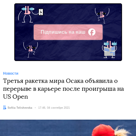
Підпишись на наш
Facebook
Новости
Третья ракетка мира Осака объявила о
перерыве в карьере после проигрыша на
US Open
Автор:
Sofiia Telishevska
Дата:
17:46, 04 сентября 2021