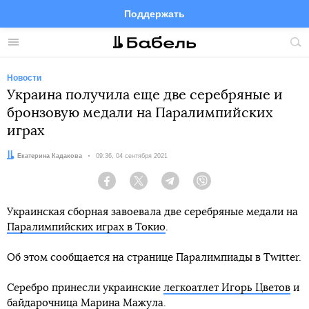
Поддержать
Facebook
Telegram
Twitter
Instagram
Меню
Пои
по
сай
Новости
Украина получила еще две серебряные и
бронзовую медали на Паралимпийских
играх
Автор:
Екатерина Кадакова
Дата:
09:36, 04 сентября 2021
Facebook
Twitter
Telegram
Viber
Украинская сборная завоевала две серебряные медали на
Паралимпийских играх в Токио
.
Об этом сообщается на странице Паралимпиады в Twitter.
Серебро принесли украинские
легкоатлет Игорь Цветов
и
байдарочница Марина Мажула.