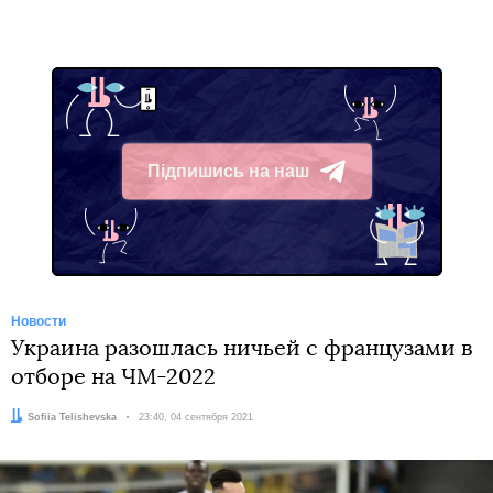
Підпишись на наш
Telegram
Новости
Украина разошлась ничьей с французами в
отборе на ЧМ-2022
Автор:
Sofiia Telishevska
Дата:
23:40, 04 сентября 2021