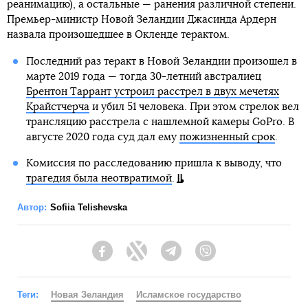
реанимацию), а остальные — ранения различной степени.
Премьер-министр Новой Зеландии Джасинда Ардерн
назвала произошедшее в Окленде терактом.
Последний раз теракт в Новой Зеландии произошел в
марте 2019 года — тогда 30-летний австралиец
Брентон Таррант устроил расстрел в двух мечетях
Крайстчерча
и убил 51 человека. При этом стрелок вел
трансляцию расстрела с нашлемной камеры GoPro. В
августе 2020 года суд дал ему
пожизненный срок
.
Комиссия по расследованию пришла к выводу, что
трагедия была неотвратимой
.
Автор:
Sofiia Telishevska
Facebook
Twitter
Telegram
Viber
Теги:
Новая Зеландия
Исламское государство