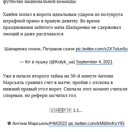
футболке национальной команды.
Хавбек попал в ворота идеальным ударом из полукруга
штрафной прямо в правую девятку. Во время
празднования забитого мяча Шапаренко не сдерживал
эмоций и даже расплакался.
Шапаренко плаче, Петраков скаче
pic.twitter.com/x2X7oIun5u
— Кіт в пушку (@Kotyk_ua)
September 4, 2021
Уже в начале второго тайма на 50-й минуте Антони
Марсьяль сравнял счет в матче, пробив с отскока в
нижний правый угол ворот. Сначала этот момент считали
спорным, но рефери засчитал гол.
🇺🇦🆚🇫🇷 1:1...
⚽️ Антони Марсьяль
#ЧМ2022
pic.twitter.com/kMb0mKsYlG