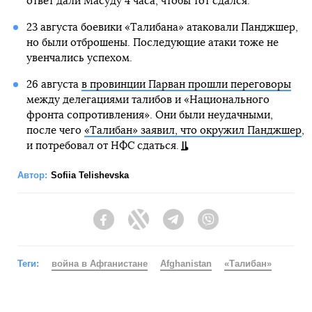
ответ дали Масуду 4 часа, чтобы тот сдался.
23 августа боевики «Талибана» атаковали Панджшер,
но были отброшены. Последующие атаки тоже не
увенчались успехом.
26 августа
в провинции Парван прошли переговоры
между делегациями талибов и «Национального
фронта сопротивления». Они были неудачными,
после чего
«Талибан» заявил, что окружил Панджшер
,
и потребовал от НФС сдаться.
Автор:
Sofiia Telishevska
Facebook
Twitter
Telegram
Viber
Теги:
война в Афганистане
Afghanistan
«Талибан»