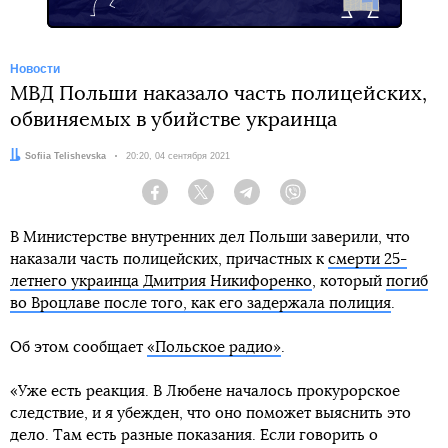
Новости
МВД Польши наказало часть полицейских,
обвиняемых в убийстве украинца
Автор:
Sofiia Telishevska
Дата:
20:20, 04 сентября 2021
Facebook
Twitter
Telegram
Viber
В Министерстве внутренних дел Польши заверили, что
наказали часть полицейских, причастных к
смерти 25-
летнего украинца Дмитрия Никифоренко
, который
погиб
во Вроцлаве после того, как его задержала полиция
.
Об этом сообщает
«Польское радио»
.
«Уже есть реакция. В Любене началось прокурорское
следствие, и я убежден, что оно поможет выяснить это
дело. Там есть разные показания. Если говорить о