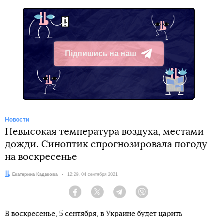
Підпишись на наш
Telegram
Новости
Невысокая температура воздуха, местами
дожди. Синоптик спрогнозировала погоду
на воскресенье
Автор:
Екатерина Кадакова
Дата:
12:29, 04 сентября 2021
Facebook
Twitter
Telegram
Viber
В воскресенье, 5 сентября, в Украине будет царить