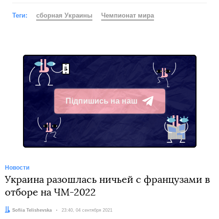
Теги:
сборная Украины
Чемпионат мира
Підпишись на наш
Telegram
Новости
Украина разошлась ничьей с французами в
отборе на ЧМ-2022
Автор:
Sofiia Telishevska
Дата:
23:40, 04 сентября 2021