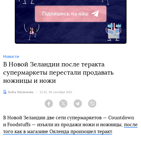
Підпишись на наш
Telegram
Новости
В Новой Зеландии после теракта
супермаркеты перестали продавать
ножницы и ножи
Автор:
Sofiia Telishevska
Дата:
21:41, 04 сентября 2021
Facebook
Twitter
Telegram
Viber
В Новой Зеландии две сети супермаркетов — Countdown
и Foodstuffs — изъяли из продажи ножи и ножницы,
после
того как в магазине Окленда произошел теракт
.