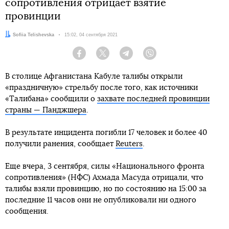
сопротивления отрицает взятие
провинции
Автор:
Sofiia Telishevska
Дата:
15:02, 04 сентября 2021
Facebook
Twitter
Telegram
Viber
В столице Афганистана Кабуле талибы открыли
«праздничную» стрельбу после того, как источники
«Талибана» сообщили о
захвате последней провинции
страны — Панджшера
.
В результате инцидента погибли 17 человек и более 40
получили ранения, сообщает
Reuters
.
Еще вчера, 3 сентября, силы «Национального фронта
сопротивления» (НФС) Ахмада Масуда отрицали, что
талибы взяли провинцию, но по состоянию на 15:00 за
последние 11 часов они не опубликовали ни одного
сообщения.