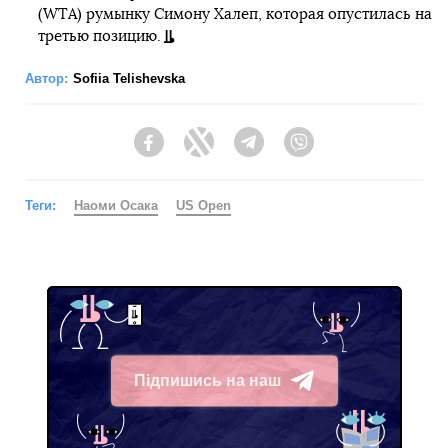
(WTA) румынку Симону Халеп, которая опустилась на
третью позицию.
Автор:
Sofiia Telishevska
Facebook
Twitter
Telegram
Viber
Теги:
Наоми Осака
US Open
Підпишись на наш
Telegram