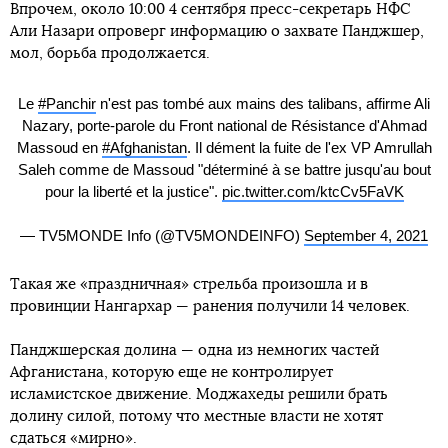
Впрочем, около 10:00 4 сентября пресс-секретарь НФС
Али Назари опроверг информацию о захвате Панджшер,
мол, борьба продолжается.
Le
#Panchir
n'est pas tombé aux mains des talibans, affirme Ali
Nazary, porte-parole du Front national de Résistance d'Ahmad
Massoud en
#Afghanistan
. Il dément la fuite de l'ex VP Amrullah
Saleh comme de Massoud "déterminé à se battre jusqu'au bout
pour la liberté et la justice".
pic.twitter.com/ktcCv5FaVK
— TV5MONDE Info (@TV5MONDEINFO)
September 4, 2021
Такая же «праздничная» стрельба произошла и в
провинции Нангархар — ранения получили 14 человек.
Панджшерская долина — одна из немногих частей
Афганистана, которую еще не контролирует
исламистское движение. Моджахеды решили брать
долину силой, потому что местные власти не хотят
сдаться «мирно».