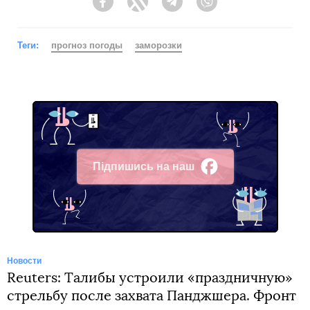
Facebook
Twitter
Telegram
Viber
Теги:
прогноз погоды
заморозки
Підпишись на наш
Facebook
Новости
Reuters: Талибы устроили «праздничную»
стрельбу после захвата Панджшера. Фронт