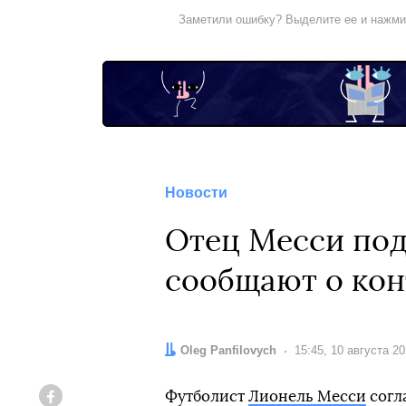
Заметили ошибку? Выделите ее и нажм
Новости
Отец Месси под
сообщают о кон
Автор:
Oleg Panfilovych
Дата:
15:45, 10 августа 2
Футболист
Лионель Месси
согл
Facebook