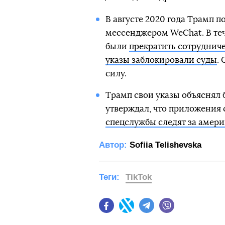
В августе 2020 года Трамп по
мессенджером WeChat. В те
были
прекратить сотруднич
указы заблокировали суды
.
силу.
Трамп свои указы объяснял
утверждал, что приложения 
спецслужбы следят за амер
Автор:
Sofiia Telishevska
Теги:
TikTok
Facebook
Twitter
Telegram
Viber