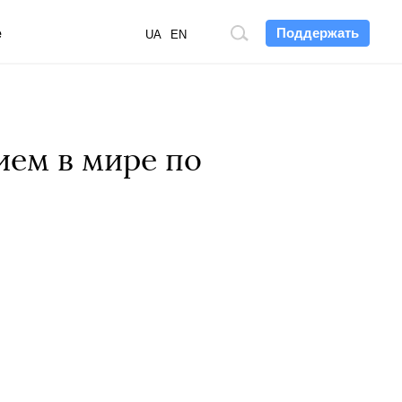
Поддержать
е
Поиск
UA
EN
по
сайту
ем в мире по