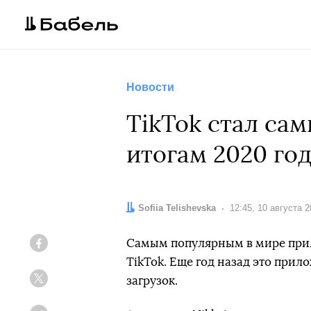
Новости
TikTok стал са
итогам 2020 го
Автор:
Sofiia Telishevska
Дата:
12:45, 10 августа 
Самым популярным в мире прил
Facebook
TikTok. Еще год назад это прил
загрузок.
Twitter