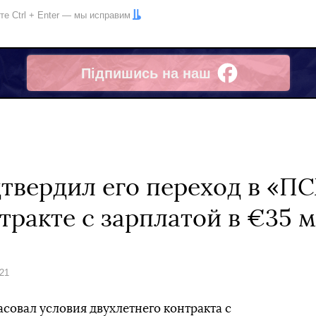
ите
Ctrl
+
Enter
— мы исправим
Підпишись на наш
Facebook
твердил его переход в «П
тракте с зарплатой в €35 
021
асовал условия двухлетнего контракта с