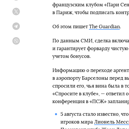
французским клубом «Пари Сен
в Париж, чтобы подписать контр
Twitter
Об этом пишет
The Guardian
.
Telegram
По данным СМИ, сделка включае
Viber
и гарантирует форварду чистую
учетом бонусов.
Информацию о переходе аргенти
в аэропорту Барселоны перед 
спросили его, чья вина была в 
«Спросите в клубе», — ответил 
конференция в «ПСЖ» запланиро
5 августа стало известно, ч
игроков мира
Лионель Месс