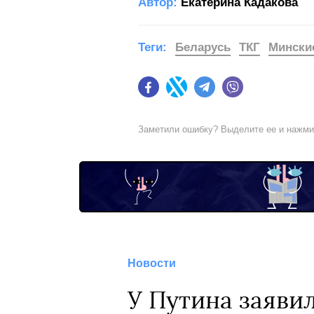
Автор:
Екатерина Кадакова
Теги:
Беларусь
ТКГ
Мински
Facebook
Twitter
Telegram
Viber
Заметили ошибку? Выделите ее и нажм
Новости
У Путина заявил