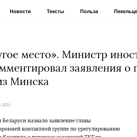
Новости
Тексты
Польза
Пекельц
угое место». Министр инос
мментировал заявления о 
из Минска
я 2021
 Беларуси назвало заявление главы
оронней контактной группе по урегулированию