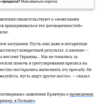
о процесса?
Максимально коротко
явления свидетельствуют о «нежелании
в придерживаться тех договоренностей»,
ске.
 эти заседания. Пусть они даже в Антарктиде
достигнут конкретный результат. А именно —
 востоке Украины... Мы не гонялись за
осили помочь в урегулировании кризиса на
вестно постарались выполнить эту просьбу. Не
жалуйста, пусть ищут другое место», — сказал
ехотворным» заявление Кравчука о
проведении
пример, в Польше»
.