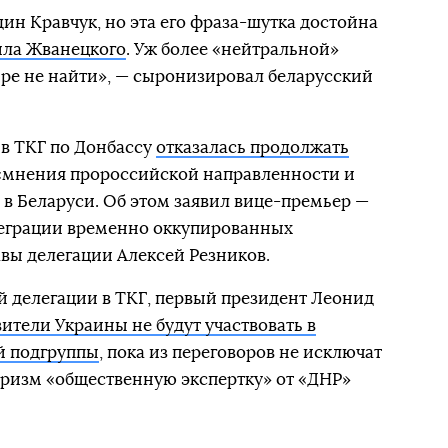
дин Кравчук, но эта его фраза-шутка достойна
ила Жванецкого
. Уж более «нейтральной»
ире не найти», — сыронизировал беларусский
 в ТКГ по Донбассу
отказалась продолжать
«мнения пророссийской направленности и
 в Беларуси. Об этом заявил вице-премьер —
еграции временно оккупированных
авы делегации Алексей Резников.
й делегации в ТКГ, первый президент Леонид
ители Украины не будут участвовать в
й подгруппы
, пока из переговоров не исключат
оризм «общественную экспертку» от «ДНР»