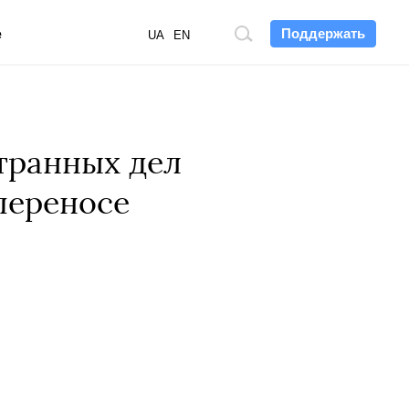
Поддержать
е
Поиск
UA
EN
по
сайту
транных дел
переносе