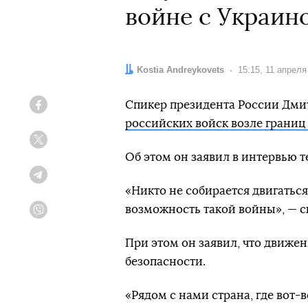
войне с Украин
Автор:
Kostia Andreykovets
Дата:
15:15, 11 апреля
Спикер президента России Дмит
Facebook
российских войск возле границ
Twitter
Об этом он заявил в интервью т
Telegram
«Никто не собирается двигаться
возможность такой войны», — с
Viber
При этом он заявил, что движе
безопасности.
«Рядом с нами страна, где вот-