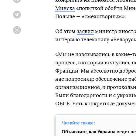
конфликта на Донбассе Леонид
Twitter
Минска
«попыткой обойти Минс
Польше — «смехотворным».
Telegram
Об этом
заявил
министр иностр
Viber
интервью телеканалу «Беларусь 
«Мы не навязывались в какие-т
процесс, в который втянулись п
Франции. Мы абсолютно доброс
нас попросили: обеспечение ра
организационное, и протокольно
Были благодарности и с украин
ОБСЕ. Есть конкретные докумен
Читайте также:
Объясните, как Украина ведет п