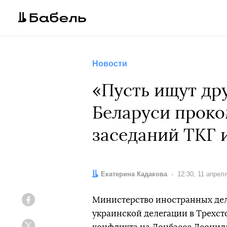
Новости
«Пусть ищут др
Беларуси проко
заседаний ТКГ 
Автор:
Екатерина Кадакова
Дата:
12:30, 11 апрел
Министерство иностранных дел
Facebook
украинской делегации в Трехст