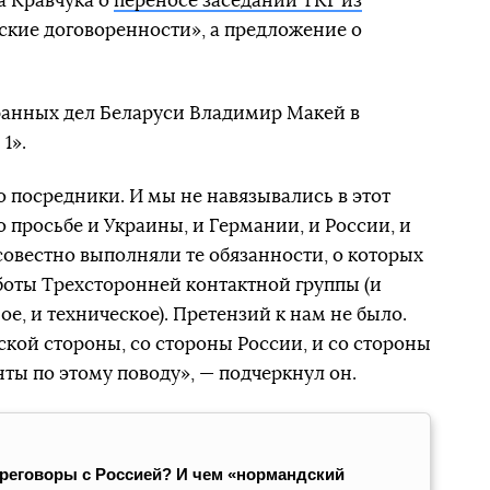
а Кравчука о
переносе заседаний ТКГ из
кие договоренности», а предложение о
анных дел Беларуси Владимир Макей в
1».
о посредники. И мы не навязывались в этот
о просьбе и Украины, и Германии, и России, и
овестно выполняли те обязанности, о которых
боты Трехсторонней контактной группы (и
е, и техническое). Претензий к нам не было.
ской стороны, со стороны России, и со стороны
ты по этому поводу», — подчеркнул он.
ереговоры с Россией? И чем «нормандский