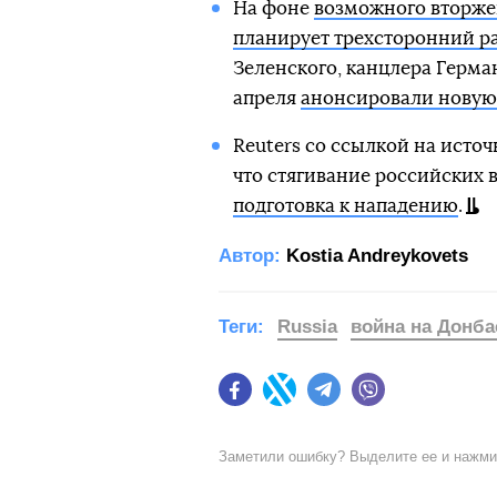
На фоне
возможного вторже
планирует трехсторонний р
Зеленского, канцлера Герма
апреля
анонсировали новую
Reuters со ссылкой на источ
что стягивание российских 
подготовка к нападению
.
Автор:
Kostia Andreykovets
Теги:
Russia
война на Донба
Facebook
Twitter
Telegram
Viber
Заметили ошибку? Выделите ее и нажм