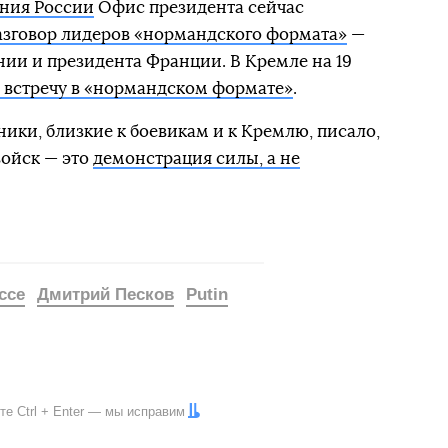
ния России
Офис президента сейчас
азговор лидеров «нормандского формата»
—
нии и президента Франции. В Кремле на 19
 встречу в «нормандском формате»
.
ники, близкие к боевикам и к Кремлю, писало,
войск — это
демонстрация силы, а не
ссе
Дмитрий Песков
Putin
ите
Ctrl
+
Enter
— мы исправим