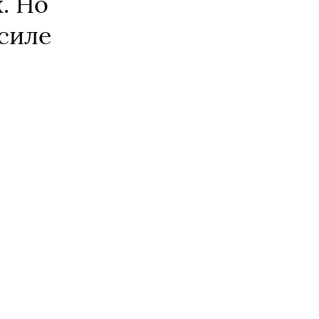
. Но
силе