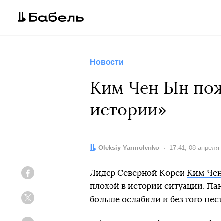
Новости
Ким Чен Ын пож
истории»
Автор:
Oleksiy Yarmolenko
Дата:
17:41, 08 апреля
Лидер Северной Кореи
Ким Че
Facebook
плохой в истории ситуации. Па
больше ослабили и без того не
Twitter