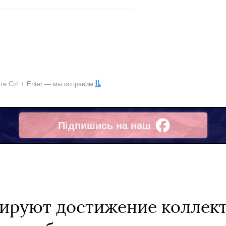
ите
Ctrl
+
Enter
— мы исправим
Підпишись на наш
Facebook
ируют достижение коллек