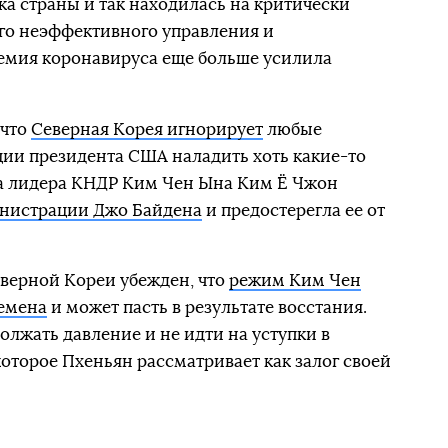
ка страны и так находилась на критически
го неэффективного управления и
мия коронавируса еще больше усилила
 что
Северная Корея игнорирует
любые
ии президента США наладить хоть какие-то
ра лидера КНДР Ким Чен Ына Ким Ё Чжон
инистрации Джо Байдена
и предостерегла ее от
верной Кореи убежден, что
режим Ким Чен
емена
и может пасть в результате восстания.
лжать давление и не идти на уступки в
которое Пхеньян рассматривает как залог своей