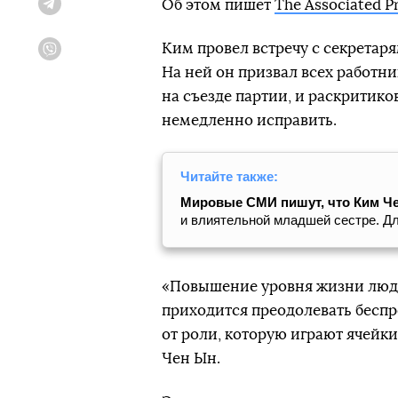
Об этом пишет
The Associated P
Telegram
Ким провел встречу с секретаря
Viber
На ней он призвал всех работн
на съезде партии, и раскритико
немедленно исправить.
Читайте также:
Мировые СМИ пишут, что Ким Че
и влиятельной младшей сестре. Дл
«Повышение уровня жизни людей 
приходится преодолевать бесп
от роли, которую играют ячейк
Чен Ын.