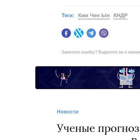
Теги:
Ким Чен Ын
КНДР
Facebook
Twitter
Telegram
Viber
Заметили ошибку? Выделите ее и нажм
Новости
Ученые прогноз