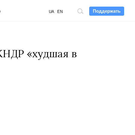
Поддержать
е
Поиск
UA
EN
по
сайту
КНДР «худшая в