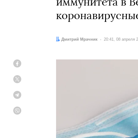
иммунитета в В
коронавирусные
Автор:
Дмитрий Мрачник
Дата:
20:41, 08 апреля 
Facebook
Twitter
Telegram
Viber