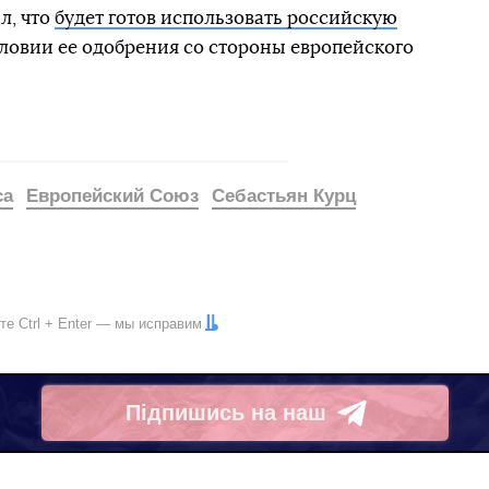
л, что
будет готов использовать российскую
условии ее одобрения со стороны европейского
са
Европейский Союз
Себастьян Курц
ите
Ctrl
+
Enter
— мы исправим
Підпишись на наш
Telegram