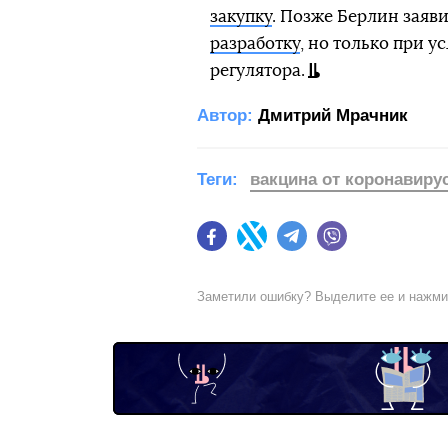
закупку
. Позже Берлин заяви
разработку
, но только при 
регулятора.
Автор:
Дмитрий Мрачник
Теги:
вакцина от коронавиру
Facebook
Twitter
Telegram
Viber
Заметили ошибку? Выделите ее и нажм