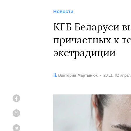
Новости
КГБ Беларуси в
причастных к т
экстрадиции
Автор:
Виктория Мартынюк
Дата:
20:11, 02 апре
Facebook
Twitter
Telegram