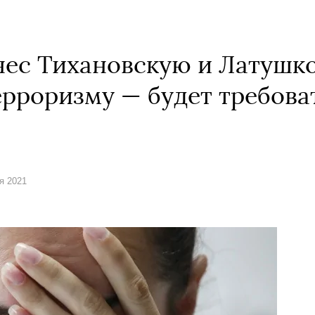
нес Тихановскую и Латушко
ерроризму — будет требова
ля 2021