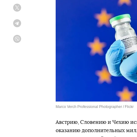
Twitter
Telegram
Viber
Marco Verch Professional Photographer / Flickr
Австрию, Словению и Чехию ис
оказанию дополнительных милл