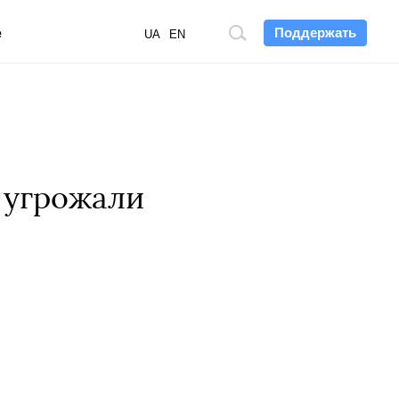
Поддержать
е
Поиск
UA
EN
по
сайту
 угрожали