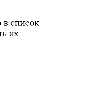
 в список
ть их