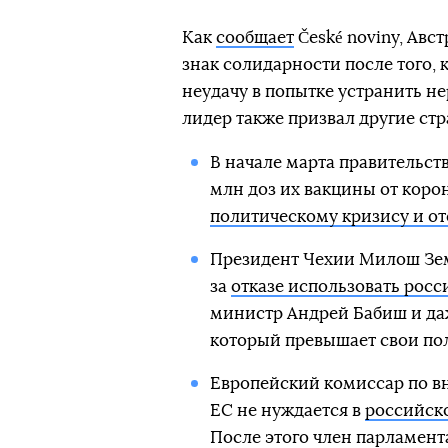
Как
сообщает
České noviny, Авст
знак солидарности после того, 
неудачу в попытке устранить н
лидер также призвал другие стр
В начале марта правительств
млн доз их вакцины от коро
политическому кризису и от
Президент Чехии Милош Зем
за
отказе использовать рос
министр Андрей Бабиш и да
который превышает свои по
Европейский комиссар по вн
ЕС не нуждается в
российско
После этого член парламент