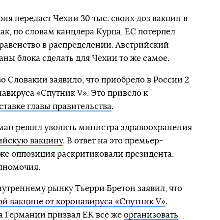
рия передаст Чехии 30 тыс. своих доз вакцин в
как, по словам канцлера Курца, ЕС потерпел
еравенство в распределении. Австрийский
аны блока сделать для Чехии то же самое.
о Словакии заявило, что приобрело в России 2
навируса «Спутник V». Это привело к
ставке главы правительства
.
ан решил уволить министра здравоохранения
сийскую вакцину
. В ответ на это премьер-
же оппозиция раскритиковали президента,
лномочия.
утреннему рынку Тьерри Бретон заявил, что
й вакцине от коронавируса «Спутник V»
.
а Германии призвал ЕК все же
организовать