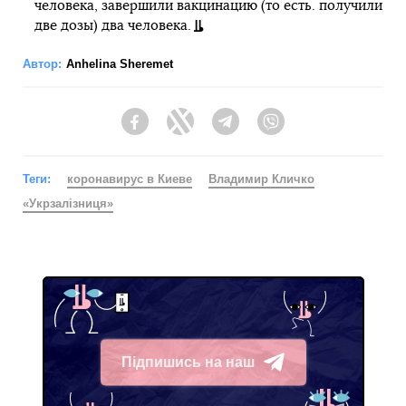
человека, завершили вакцинацию (то есть. получили
две дозы) два человека.
Автор:
Anhelina Sheremet
Facebook
Twitter
Telegram
Viber
Теги:
коронавирус в Киеве
Владимир Кличко
«Укрзалізниця»
Підпишись на наш
Telegram