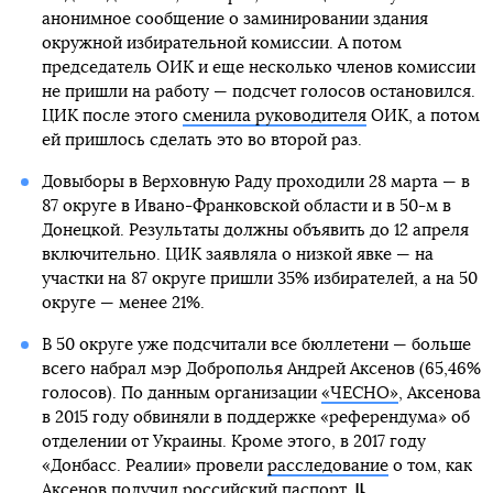
анонимное сообщение о заминировании здания
окружной избирательной комиссии. А потом
председатель ОИК и еще несколько членов комиссии
не пришли на работу — подсчет голосов остановился.
ЦИК после этого
сменила руководителя
ОИК, а потом
ей пришлось сделать это во второй раз.
Довыборы в Верховную Раду проходили 28 марта — в
87 округе в Ивано-Франковской области и в 50-м в
Донецкой. Результаты должны объявить до 12 апреля
включительно. ЦИК заявляла о низкой явке — на
участки на 87 округе пришли 35% избирателей, а на 50
округе — менее 21%.
В 50 округе уже подсчитали все бюллетени — больше
всего набрал мэр Доброполья Андрей Аксенов (65,46%
голосов). По данным организации
«ЧЕСНО»
, Аксенова
в 2015 году обвиняли в поддержке «референдума» об
отделении от Украины. Кроме этого, в 2017 году
«Донбасс. Реалии» провели
расследование
о том, как
Аксенов получил российский паспорт.