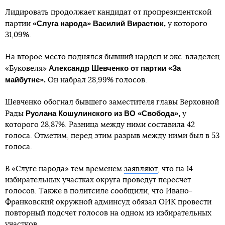
Лидировать продолжает кандидат от пропрезидентской
«Слуга народа» Василий Вирастюк,
партии
у которого
31,09%.
На второе место поднялся бывший нардеп и экс-владелец
Александр Шевченко от партии «За
«Буковеля»
майбутнє».
Он набрал 28,99% голосов.
Шевченко обогнал бывшего заместителя главы Верховной
Руслана Кошулинского из ВО «Свобода»,
Рады
у
которого 28,87%. Разница между ними составила 42
голоса. Отметим, перед этим разрыв между ними был в 53
голоса.
В «Слуге народа» тем временем
заявляют
, что на 14
избирательных участках округа проведут пересчет
голосов. Также в политсиле сообщили, что Ивано-
Франковский окружной админсуд обязал ОИК провести
повторный подсчет голосов на одном из избирательных
участков.