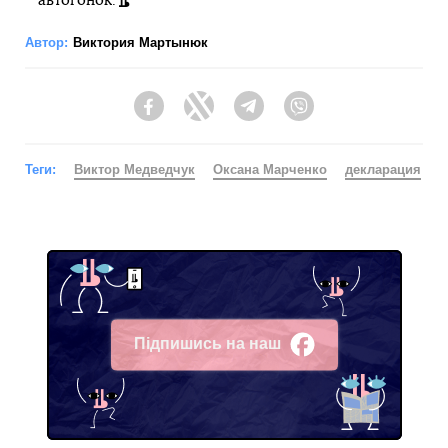
автогонок.
Автор:
Виктория Мартынюк
Facebook
Twitter
Telegram
Viber
Теги:
Виктор Медведчук
Оксана Марченко
декларация
Підпишись на наш
Facebook