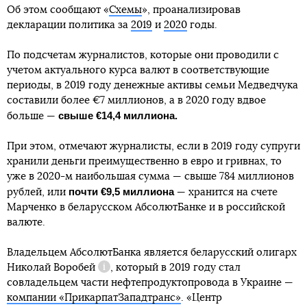
Об этом сообщают «
Схемы
», проанализировав
декларации политика за
2019
и
2020
годы.
По подсчетам журналистов, которые они проводили с
учетом актуального курса валют в соответствующие
периоды, в 2019 году денежные активы семьи Медведчука
составили более €7 миллионов, а в 2020 году вдвое
свыше €14,4 миллиона.
больше —
При этом, отмечают журналисты, если в 2019 году супруги
хранили деньги преимущественно в евро и гривнах, то
уже в 2020-м наибольшая сумма — свыше 784 миллионов
почти €9,5 миллиона
рублей, или
— хранится на счете
Марченко в беларусском АбсолютБанке и в российской
валюте.
Владельцем АбсолютБанка является беларусский олигарх
Николай Воробей
, который в 2019 году стал
Справка
совладельцем части нефтепродуктопровода в Украине —
компании «ПрикарпатЗападтранс»
. «Центр