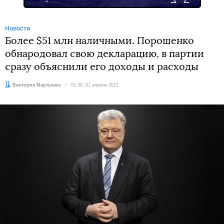
Новости
Более $51 млн наличными. Порошенко
обнародовал свою декларацию, в партии
сразу объяснили его доходы и расходы
Автор:
Виктория Мартынюк
Дата:
01:39, 01 апреля 2021