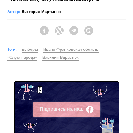
Автор:
Виктория Мартынюк
Facebook
Twitter
Telegram
Viber
Теги:
выборы
Ивано-Франковская область
«Слуга народа»
Василий Вирастюк
Підпишись на наш
Facebook