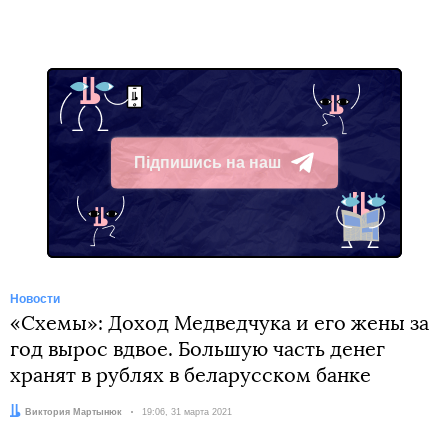
Підпишись на наш
Telegram
Новости
«Схемы»: Доход Медведчука и его жены за
год вырос вдвое. Большую часть денег
хранят в рублях в беларусском банке
Автор:
Виктория Мартынюк
Дата:
19:06, 31 марта 2021