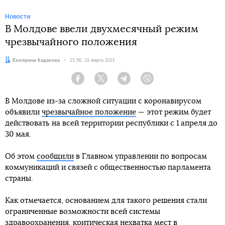
Новости
В Молдове ввели двухмесячный режим
чрезвычайного положения
Автор:
Екатерина Кадакова
Дата:
21:56, 31 марта 2021
Facebook
Twitter
Telegram
Viber
В Молдове из-за сложной ситуации с коронавирусом
объявили
чрезвычайное положение
— этот режим будет
действовать на всей территории республики с 1 апреля до
30 мая.
Об этом
сообщили
в Главном управлении по вопросам
коммуникаций и связей с общественностью парламента
страны.
Как отмечается, основанием для такого решения стали
ограниченные возможности всей системы
здравоохранения, критическая нехватка мест в