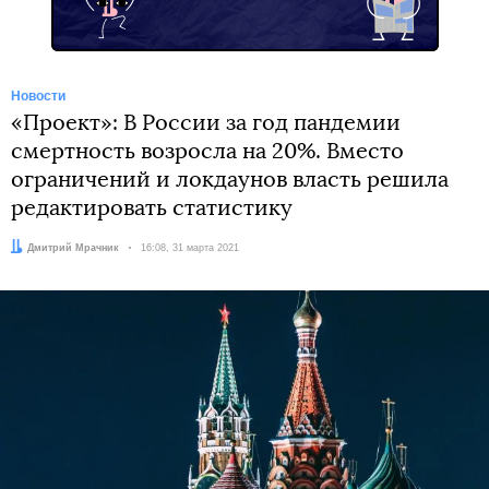
Новости
«Проект»: В России за год пандемии
смертность возросла на 20%. Вместо
ограничений и локдаунов власть решила
редактировать статистику
Автор:
Дмитрий Мрачник
Дата:
16:08, 31 марта 2021