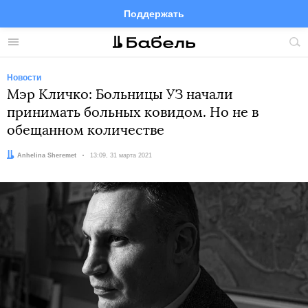
Поддержать
Facebook
Telegram
Twitter
Instagram
Меню
Пои
по
сай
Новости
Мэр Кличко: Больницы УЗ начали
принимать больных ковидом. Но не в
обещанном количестве
Автор:
Anhelina Sheremet
Дата:
13:09, 31 марта 2021