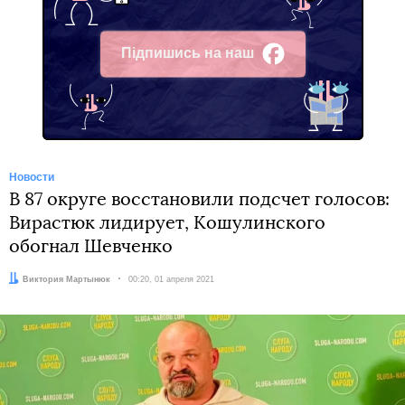
Підпишись на наш
Facebook
Новости
В 87 округе восстановили подсчет голосов:
Вирастюк лидирует, Кошулинского
обогнал Шевченко
Автор:
Виктория Мартынюк
Дата:
00:20, 01 апреля 2021