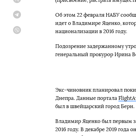
(присвоение, растрата имуществ
Twitter
Об этом 22 февраля НАБУ сооб
Telegram
идет о Владимире Яценко, кото
национализации в 2016 году.
Viber
Подозрение задержанному утром
генеральный прокурор Ирина В
Экс-чиновник планировал покин
Днепра. Данные портала
Flight
был в швейцарский город Берн.
Владимир Яценко был первым з
установила
2016 году. В декабре 2019 года