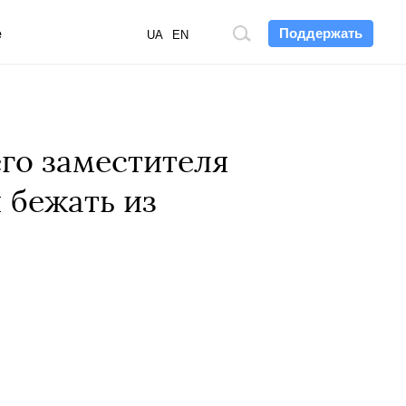
Поддержать
е
Поиск
UA
EN
по
сайту
го заместителя
 бежать из