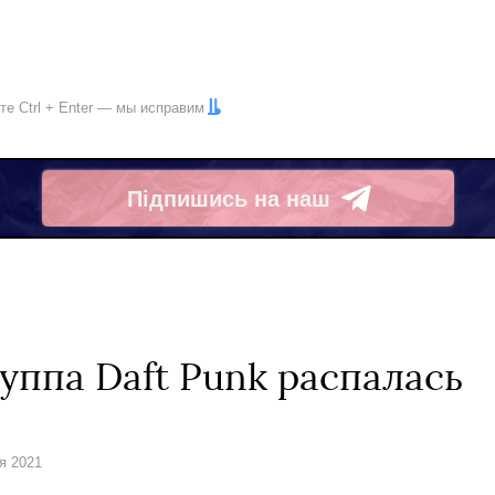
ите
Ctrl
+
Enter
— мы исправим
Підпишись на наш
Telegram
уппа Daft Punk распалась
я 2021