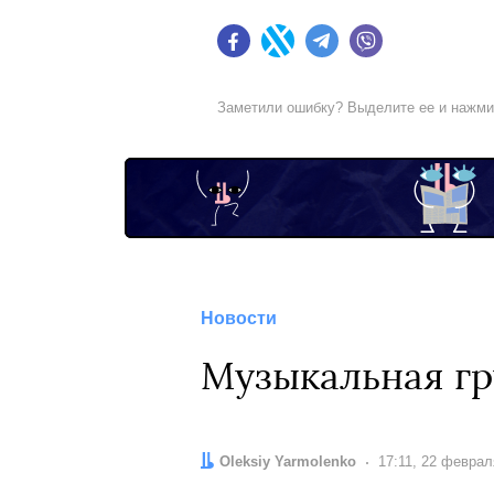
Facebook
Twitter
Telegram
Viber
Заметили ошибку? Выделите ее и нажм
Новости
Музыкальная гр
Автор:
Oleksiy Yarmolenko
Дата:
17:11, 22 феврал