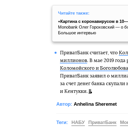
Читайте также:
«Картина с коронавирусом в 10—
Monobank Олег Гороховский — о бо
Большое интервью
ПриватБанк считает, что
Кол
миллионов
. В мае 2019 год
Коломойского и Боголюбов
ПриватБанк заявил о миллиа
за счет денег банка скупали
и Кентукки.
Автор:
Anhelina Sheremet
Теги:
НАБУ
ПриватБанк
Mo