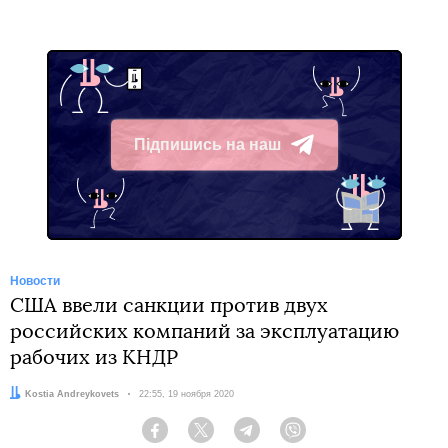
Підпишись на наш
Telegram
Новости
США ввели санкции против двух
российских компаний за эксплуатацию
рабочих из КНДР
Автор:
Kostia Andreykovets
Дата:
22:55, 19 ноября 2020
Facebook
Twitter
Telegram
Viber