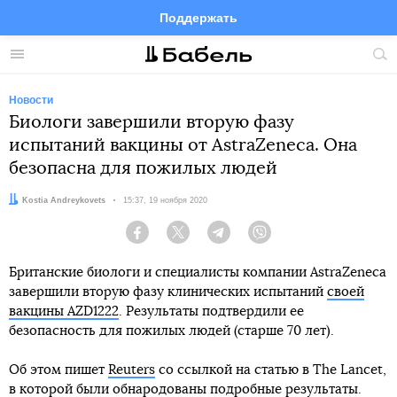
Поддержать
Facebook
Telegram
Twitter
Instagram
Меню
Пои
по
сай
Новости
Биологи завершили вторую фазу
испытаний вакцины от AstraZeneca. Она
безопасна для пожилых людей
Автор:
Kostia Andreykovets
Дата:
15:37, 19 ноября 2020
Facebook
Twitter
Telegram
Viber
Британские биологи и специалисты компании AstraZeneca
завершили вторую фазу клинических испытаний
своей
вакцины AZD1222
. Результаты подтвердили ее
безопасность для пожилых людей (старше 70 лет).
Об этом пишет
Reuters
со ссылкой на статью в The Lancet,
в которой были обнародованы подробные результаты.