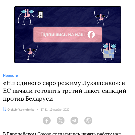
Підпишись на наш
Facebook
Новости
«Ни единого евро режиму Лукашенко»: в
ЕС начали готовить третий пакет санкций
против Беларуси
Автор:
Oleksiy Yarmolenko
Дата:
17:31, 19 ноября 2020
Facebook
Twitter
Telegram
Viber
В Европейском Союзе согласились начать работу над