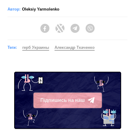
Автор:
Oleksiy Yarmolenko
Facebook
Twitter
Telegram
Viber
Теги:
герб Украины
Александр Ткаченко
Підпишись на наш
Telegram