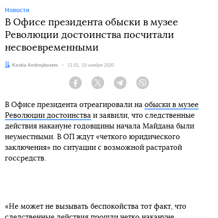
Новости
В Офисе президента обыски в музее
Революции достоинства посчитали
несвоевременными
Автор:
Kostia Andreykovets
Дата:
21:01, 19 ноября 2020
Facebook
Twitter
Telegram
Viber
В Офисе президента отреагировали на
обыски в музее
Революции достоинства
и заявили, что следственные
действия накануне годовщины начала Майдана были
неуместными. В ОП ждут «четкого юридического
заключения» по ситуации с возможной растратой
госсредств.
«Не может не вызывать беспокойства тот факт, что
следственные действия прошли четко накануне