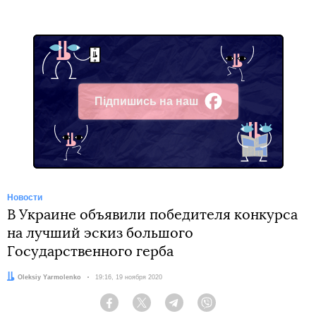
Підпишись на наш
Facebook
Новости
В Украине объявили победителя конкурса
на лучший эскиз большого
Государственного герба
Автор:
Oleksiy Yarmolenko
Дата:
19:16, 19 ноября 2020
Facebook
Twitter
Telegram
Viber