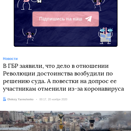
Підпишись на наш
Telegram
Новости
В ГБР заявили, что дело в отношении
Революции достоинства возбудили по
решению суда. А повестки на допрос ее
участникам отменили из-за коронавируса
Автор:
Oleksiy Yarmolenko
Дата:
00:17, 20 ноября 2020