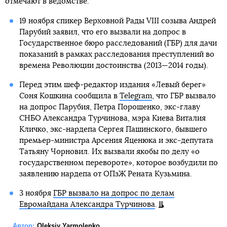
отмечают в ведомстве.
19 ноября спикер Верховной Рады VIII созыва Андрей
Парубий заявил, что его вызвали на допрос в
Государственное бюро расследований (ГБР) для дачи
показаний в рамках расследования преступлений во
времена Революции достоинства (2013—2014 годы).
Перед этим шеф-редактор издания «Левый берег»
Соня Кошкина сообщила в
Telegram
, что ГБР вызвало
на допрос Парубия, Петра Порошенко, экс-главу
СНБО Александра Турчинова, мэра Киева Виталия
Кличко, экс-нардепа Сергея Пашинского, бывшего
премьер-министра Арсения Яценюка и экс-депутата
Татьяну Чорновил. Их вызвали якобы по делу «о
государственном перевороте», которое возбудили по
заявлению нардепа от ОПзЖ Рената Кузьмина.
3 ноября
ГБР вызвало на допрос по делам
Евромайдана Александра Турчинова
.
Автор:
Oleksiy Yarmolenko