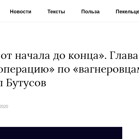
Новости
Тексты
Польза
Пекельц
т начала до конца». Глав
операцию» по «вагнеровца
л Бутусов
 2020