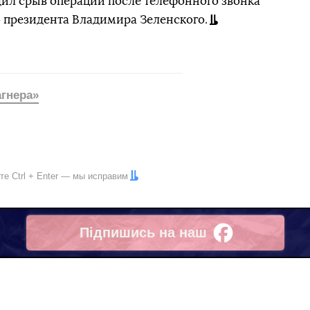
дил срыв операции после телефонного звонка
 президента Владимира Зеленского.
гнера»
ите
Ctrl
+
Enter
— мы исправим
Підпишись на наш
Facebook