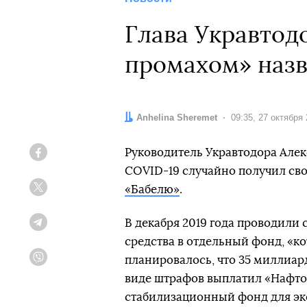
Глава Укравтод
промахом» наз
Автор:
Anhelina Sheremet
Дата:
09:35, 27 октября
Руководитель Укравтодора Алек
Facebook
COVID-19 случайно получил сво
«Бабелю»
.
Twitter
В декабря 2019 года проводили
Telegram
средства в отдельный фонд, «к
планировалось, что 35 миллиард
Viber
виде штрафов выплатил «Нафто
стабилизационный фонд для эк