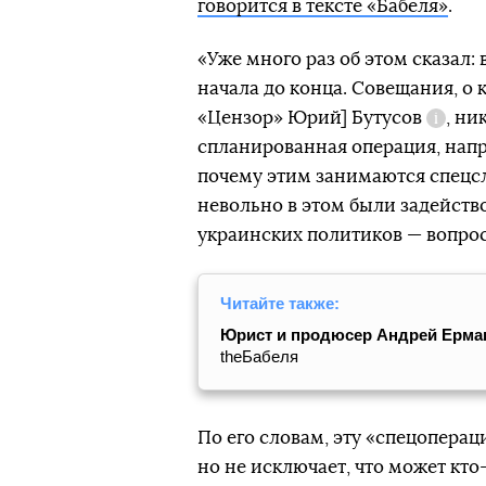
говорится в тексте «Бабеля»
.
«Уже много раз об этом сказал:
начала до конца. Совещания, о
«Цензор» Юрий]
Бутусов
, ни
Справ
спланированная операция, напр
почему этим занимаются спецсл
невольно в этом были задейств
украинских политиков — вопрос
Читайте также:
Юрист и продюсер Андрей Ермак
theБабеля
По его словам, эту «спецопера
но не исключает, что может кт