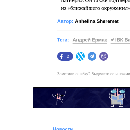
Вагнера». Он также подтвер
из «ближайшего окружения»
Автор:
Anhelina Sheremet
Теги:
Андрей Ермак
«ЧВК Ва
2
Facebook
Twitter
Telegram
Viber
Заметили ошибку? Выделите ее и нажм
Новости