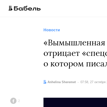
Новости
«Вымышленная о
отрицает «спец
о котором писа
Автор:
Anhelina Sheremet
Дата:
07:58, 27 октября
2
Facebook