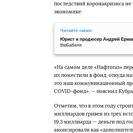
последствий коронакризиса не т
экономике.
Читайте также:
Юрист и продюсер Андрей Ермак
theБабеля
«На самом деле «Нафтогаз» пе
их поместили в фонд, откуда н
это наш коммуникационный про
COVID-фонд», — пояснил Кубра
Отметим, что в этом году строи
миллиардов гривен из трех ист
19,3 миллиарда — деньги под го
анонсировали как «дополнител