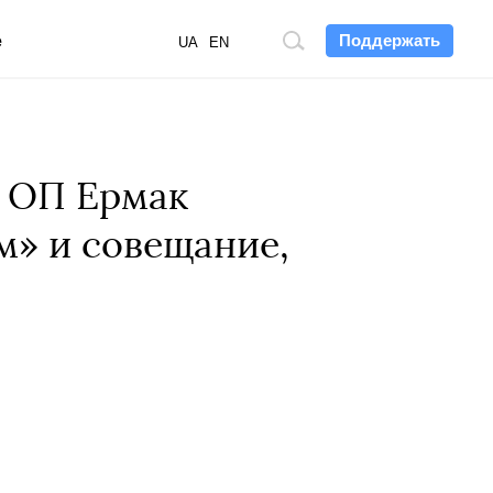
Поддержать
е
Поиск
UA
EN
по
сайту
а ОП Ермак
м» и совещание,