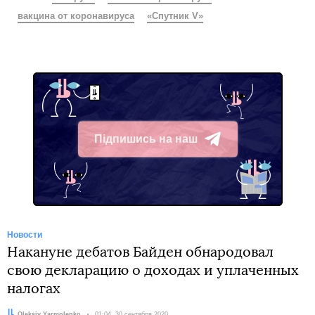
вакцина от коронавируса
«Спутник V»
Підпишись на наш
Telegram
Новости
Накануне дебатов Байден обнародовал
свою декларацию о доходах и уплаченных
налогах
Автор:
Oleksiy Yarmolenko
Дата:
01:04, 30 сентября 2020