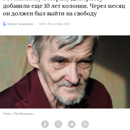
добавили еще 10 лет колонии. Через месяц
он должен был выйти на свободу
Автор:
Oleksiy Yarmolenko
Дата:
19:46, 29 сентября 2020
Twitter / ПЦ Мемориал
Facebook
Twitter
Telegram
Viber