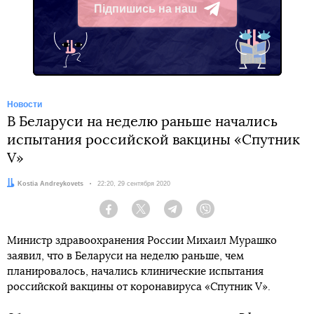
Підпишись на наш
Telegram
Новости
В Беларуси на неделю раньше начались
испытания российской вакцины «Спутник
V»
Автор:
Kostia Andreykovets
Дата:
22:20, 29 сентября 2020
Facebook
Twitter
Telegram
Viber
Министр здравоохранения России Михаил Мурашко
заявил, что в Беларуси на неделю раньше, чем
планировалось, начались клинические испытания
российской вакцины от коронавируса «Спутник V».