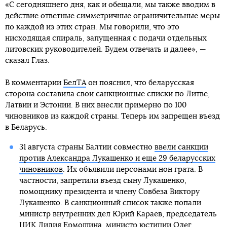
«С сегодняшнего дня, как и обещали, мы также вводим в
действие ответные симметричные ограничительные меры
по каждой из этих стран. Мы говорили, что это
нисходящая спираль, запущенная с подачи отдельных
литовских руководителей. Будем отвечать и далее», —
сказал Глаз.
В комментарии
БелТА
он пояснил, что беларусская
сторона составила свои санкционные списки по Литве,
Латвии и Эстонии. В них внесли примерно по 100
чиновников из каждой страны. Теперь им запрещен въезд
в Беларусь.
31 августа страны Балтии совместно
ввели санкции
против Александра Лукашенко и еще 29 беларусских
чиновников
. Их объявили персонами нон грата. В
частности, запретили въезд сыну Лукашенко,
помощнику президента и члену Совбеза Виктору
Лукашенко. В санкционный список также попали
министр внутренних дел Юрий Караев, председатель
ЦИК Лидия Ермошина, министр юстиции Олег