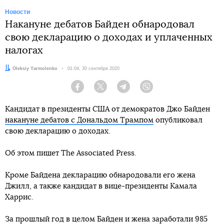
Новости
Накануне дебатов Байден обнародовал
свою декларацию о доходах и уплаченных
налогах
Автор:
Oleksiy Yarmolenko
Дата:
01:04, 30 сентября 2020
Facebook
Twitter
Telegram
Viber
Кандидат в президенты США от демократов Джо Байден
накануне дебатов с Дональдом Трампом
опубликовал
свою декларацию о доходах.
Об этом пишет The Associated Press.
Кроме Байдена декларацию обнародовали его жена
Джилл, а также кандидат в вице-президенты Камала
Харрис.
За прошлый год в целом Байден и жена заработали 985