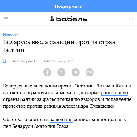
Поддержать
Facebook
Telegram
Twitter
Instagram
Меню
Пои
по
сай
Новости
Беларусь ввела санкции против стран
Балтии
Автор:
Kostia Andreykovets
Дата:
16:48, 29 сентября 2020
Facebook
Twitter
Telegram
Viber
Беларусь ввела санкции против Эстонии, Литвы и Латвии
в ответ на ограничительные меры, которые
ранее ввели
страны Балтии
за фальсификацию выборов и подавление
протестов против режима Александра Лукашенко.
Об этом говорится в
заявлении
министра иностранных
дел Беларуси Анатолия Глаза.