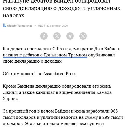
Накануне дебатов Байден обнародовал
свою декларацию о доходах и уплаченных
налогах
Автор:
Oleksiy Yarmolenko
Дата:
01:04, 30 сентября 2020
Facebook
Twitter
Telegram
Viber
Кандидат в президенты США от демократов Джо Байден
накануне дебатов с Дональдом Трампом
опубликовал
свою декларацию о доходах.
Об этом пишет The Associated Press.
Кроме Байдена декларацию обнародовали его жена
Джилл, а также кандидат в вице-президенты Камала
Харрис.
За прошлый год в целом Байден и жена заработали 985
тысяч долларов и уплатили налогов на сумму в 299 тысяч
долларов. Это значительно меньше, чем супруги