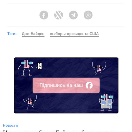
Facebook
Twitter
Telegram
Viber
Теги:
Джо Байден
выборы президента США
Підпишись на наш
Facebook
Новости