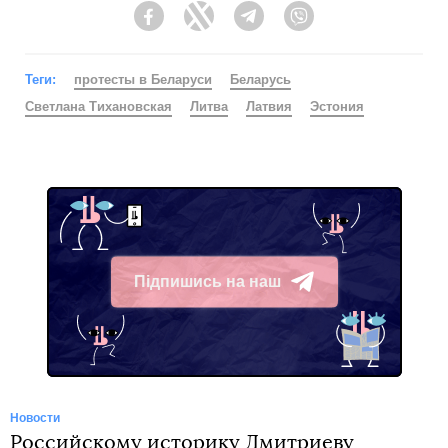
Facebook
Twitter
Telegram
Viber
Теги:
протесты в Беларуси
Беларусь
Светлана Тихановская
Литва
Латвия
Эстония
Підпишись на наш
Telegram
Новости
Российскому историку Дмитриеву