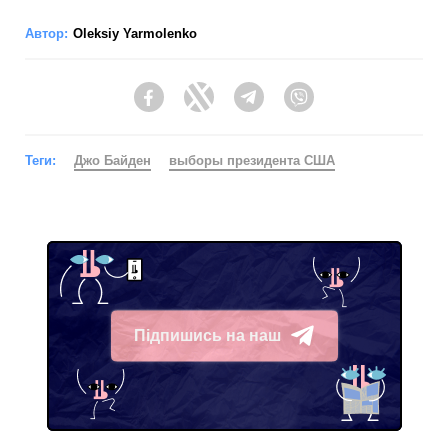
Автор:
Oleksiy Yarmolenko
Facebook
Twitter
Telegram
Viber
Теги:
Джо Байден
выборы президента США
Підпишись на наш
Telegram