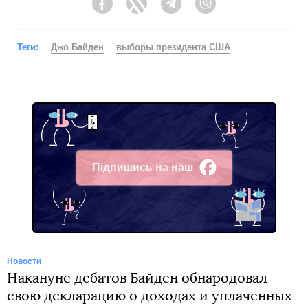
Facebook
Twitter
Telegram
Viber
Теги:
Джо Байден
выборы президента США
Підпишись на наш
Facebook
Новости
Накануне дебатов Байден обнародовал
свою декларацию о доходах и уплаченных