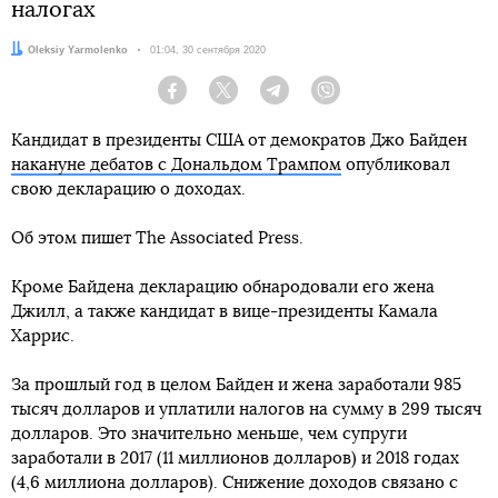
налогах
Автор:
Oleksiy Yarmolenko
Дата:
01:04, 30 сентября 2020
Facebook
Twitter
Telegram
Viber
Кандидат в президенты США от демократов Джо Байден
накануне дебатов с Дональдом Трампом
опубликовал
свою декларацию о доходах.
Об этом пишет The Associated Press.
Кроме Байдена декларацию обнародовали его жена
Джилл, а также кандидат в вице-президенты Камала
Харрис.
За прошлый год в целом Байден и жена заработали 985
тысяч долларов и уплатили налогов на сумму в 299 тысяч
долларов. Это значительно меньше, чем супруги
заработали в 2017 (11 миллионов долларов) и 2018 годах
(4,6 миллиона долларов). Снижение доходов связано с