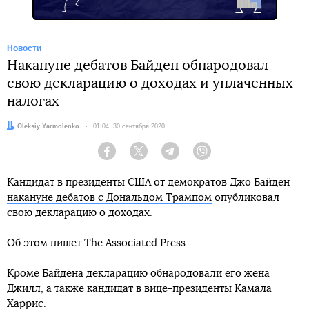
Новости
Накануне дебатов Байден обнародовал
свою декларацию о доходах и уплаченных
налогах
Автор:
Oleksiy Yarmolenko
Дата:
01:04, 30 сентября 2020
Facebook
Twitter
Telegram
Viber
Кандидат в президенты США от демократов Джо Байден
накануне дебатов с Дональдом Трампом
опубликовал
свою декларацию о доходах.
Об этом пишет The Associated Press.
Кроме Байдена декларацию обнародовали его жена
Джилл, а также кандидат в вице-президенты Камала
Харрис.