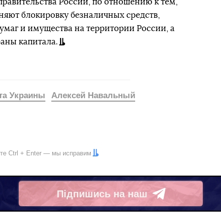
равительства России, по отношению к тем,
еняют блокировку безналичных средств,
маг и имущества на территории России, а
раны капитала.
та Украины
Алексей Навальный
ите
Ctrl
+
Enter
— мы исправим
Підпишись на наш
Telegram