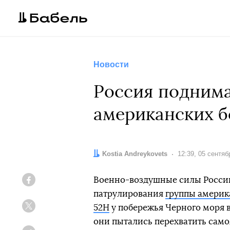
Новости
Россия поднима
американских 
Автор:
Kostia Andreykovets
Дата:
12:39, 05 сентяб
Военно-воздушные силы России
Facebook
патрулирования
группы америк
52H
у побережья Черного моря 
Twitter
они пытались перехватить само