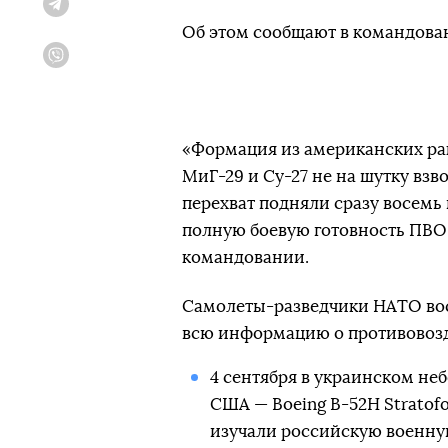
Telegram
Об этом сообщают в командова
Viber
«Формация из американских ра
МиГ-29 и Су-27 не на шутку взв
перехват подняли сразу восемь и
полную боевую готовность ПВО 
командовании.
Самолеты-разведчики НАТО вос
всю информацию о противовозд
4 сентября в украинском не
США — Boeing B-52H Stratofo
изучали российскую военну