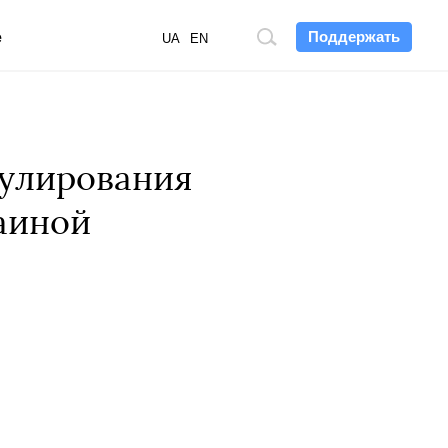
Поддержать
е
Поиск
UA
EN
по
сайту
рулирования
аиной