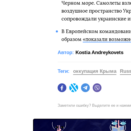
Черном море. Самолеты взле
воздушное пространство Укр
сопровождали украинские и
В Европейском командовани
образом
«показали возможн
Автор:
Kostia Andreykovets
Теги:
оккупация Крыма
Russ
Facebook
Twitter
Telegram
Viber
Заметили ошибку? Выделите ее и нажм