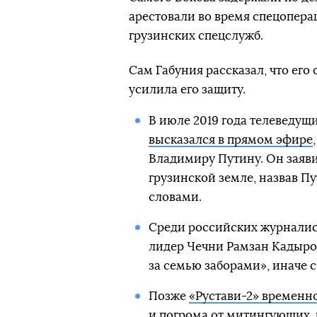
арестовали во время спецопера
грузинских спецслужб.
Сам Габуния рассказал, что его
усилила его защиту.
В июле 2019 года телеведущ
высказался в прямом эфире
Владимиру Путину. Он заявил
грузинской земле, назвав 
словами.
Среди российских журналист
лидер Чечни Рамзан Кадыров
за семью заборами», иначе с
Позже
«Рустави-2» временн
и погрома от митингующих, 