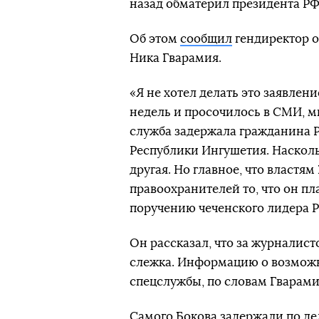
назад обматерил президента Р
Об этом
сообщил
гендиректор о
Ника Гварамия.
«Я не хотел делать это заявлени
недель и просочилось в СМИ, м
служба задержала гражданина 
Республики Ингушетия. Насколь
другая. Но главное, что властям
правоохранителей то, что он п
поручению чеченского лидера Р
Он рассказал, что за журналис
слежка. Информацию о возможн
спецслужбы, по словам Гварами
Самого Бокова задержали по де