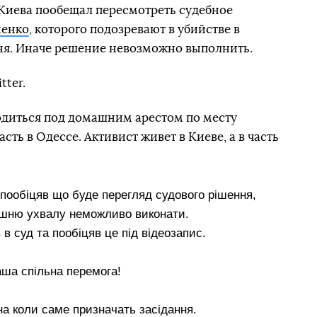
Киева пообещал пересмотреть судебное
ненко
, которого подозревают в убийстве в
ня. Иначе решение невозможно выполнить.
tter.
одиться под домашним арестом по месту
асть в Одессе. Активист живет в Киеве, а в часть
 пообіцяв що буде перегляд судового рішення,
ішню ухвалу неможливо виконати.
в суд та пообіцяв це під відеозапис.
ша спільна перемога!
на коли саме призначать засідання.