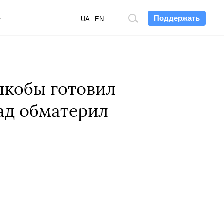
Поддержать
е
Поиск
UA
EN
по
сайту
якобы готовил
зад обматерил