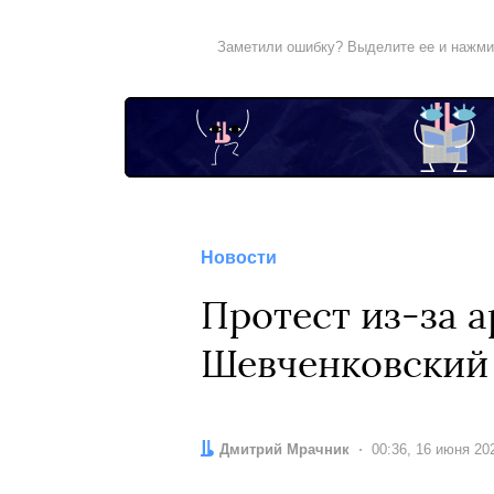
Заметили ошибку? Выделите ее и нажм
Новости
Протест из-за 
Шевченковский 
Автор:
Дмитрий Мрачник
Дата:
00:36, 16 июня 20