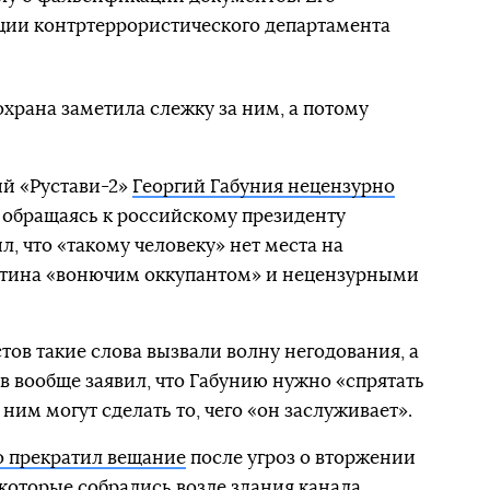
ции контртеррористического департамента
 охрана заметила слежку за ним, а потому
ий «Рустави-2»
Георгий Габуния нецензурно
, обращаясь к российскому президенту
, что «такому человеку» нет места на
Путина «вонючим оккупантом» и нецензурными
ов такие слова вызвали волну негодования, а
 вообще заявил, что Габунию нужно «спрятать
 ним могут сделать то, чего «он заслуживает».
о прекратил вещание
после угроз о вторжении
которые собрались возле здания канала.