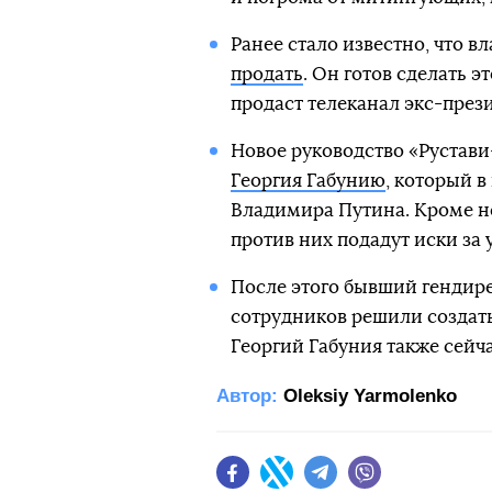
Ранее стало известно, что в
продать
. Он готов сделать э
продаст телеканал экс-пре
Новое руководство «Рустав
Георгия Габунию
, который 
Владимира Путина. Кроме не
против них подадут иски за 
После этого бывший гендире
сотрудников решили создать
Георгий Габуния также сейча
Автор:
Oleksiy Yarmolenko
Facebook
Twitter
Telegram
Viber