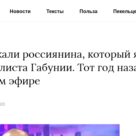
Новости
Тексты
Польза
Пекельц
жали россиянина, который 
листа Габунии. Тот год на
м эфире
020