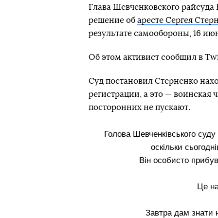
Глава Шевченковского райсуда 
решение об
аресте Сергея Стер
результате самообороны, 16 ию
Об этом активист сообщил в Twi
Суд постановил Стерненко нах
регистрации, а это — воинская ч
посторонних не пускают.
Голова Шевченківського суду
оскільки сьогодн
Він особисто прибув 
Це на
Завтра дам знати 