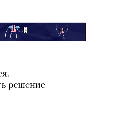
ся.
ть решение