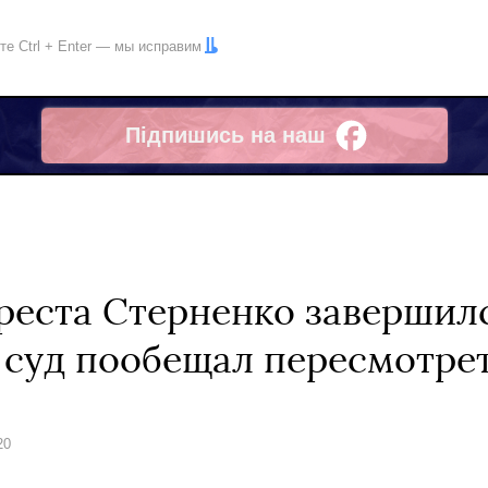
ите
Ctrl
+
Enter
— мы исправим
Підпишись на наш
Facebook
ареста Стерненко завершил
суд пообещал пересмотре
20