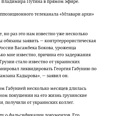
Ф Владимира Путина в прямом эфире.
ппозиционного телеканала «Мтавари архи»
е, но раз это нам известно уже несколько
ы обязаны заявить — контртеррористическая
России Васамбека Бокова, уроженца
ко мне известно, причина его задержания
 Грузии стало известно от украинских
ланировал ликвидировать Георгия Габунию по
амзана Кадырова», — заявил он.
том Габунией несколько месяцев длилась
ом покушении на его жизнь грузинские
и, получили от украинских коллег.
лу о фальсификации документов. Его