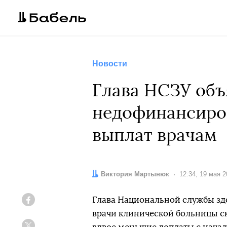
Новости
Глава НСЗУ объ
недофинансиро
выплат врачам
Автор:
Виктория Мартынюк
Дата:
12:34, 19 мая 
Глава Национальной службы зд
Facebook
врачи клинической больницы 