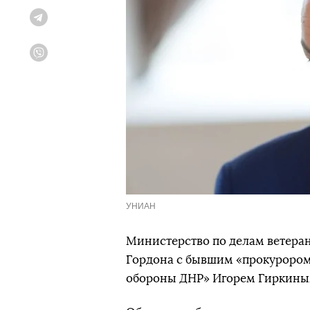
Telegram
Viber
УНИАН
Министерство по делам ветера
Гордона с бывшим «прокуроро
обороны ДНР» Игорем Гиркины