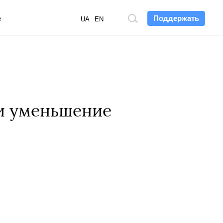
Поддержать
е
Поиск
UA
EN
по
сайту
и уменьшение