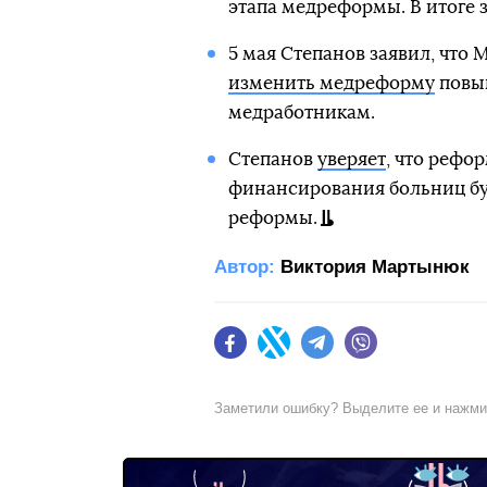
этапа медреформы. В итоге
5 мая Степанов заявил, что
изменить медреформу
повы
медработникам.
Степанов
уверяет
, что рефо
финансирования больниц буд
реформы.
Автор:
Виктория Мартынюк
Facebook
Twitter
Telegram
Viber
Заметили ошибку? Выделите ее и нажм