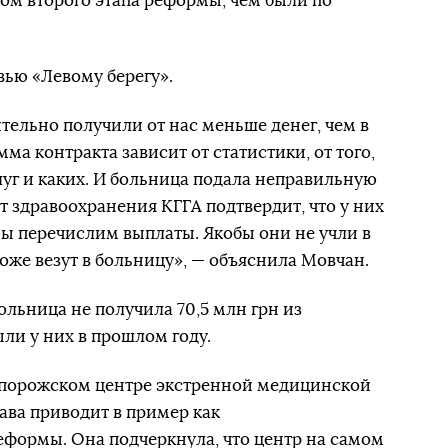
ом второго этапа реформы, чем были по
вью «Левому берегу».
тельно получили от нас меньше денег, чем в
ма контракта зависит от статистики, от того,
луг и каких. И больница подала неправильную
нт здравоохранения КГГА подтвердит, что у них
мы перечислим выплаты. Якобы они не учли в
оже везут в больницу», — объяснила Мовчан.
больница не получила 70,5 млн грн из
ли у них в прошлом году.
Запорожском центре экстренной медицинской
ва приводит в пример как
формы. Она подчеркнула, что центр на самом