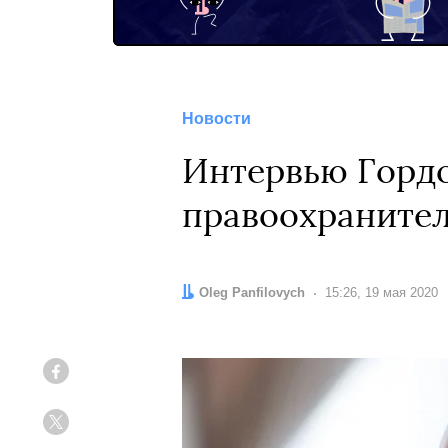
Новости
Интервью Гордо
правоохранител
Автор:
Oleg Panfilovych
Дата:
15:26, 19 мая 2020
Facebook
Twitter