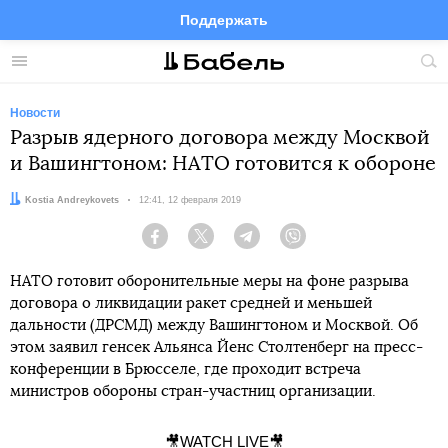
Поддержать
Facebook
Telegram
Twitter
Instagram
Меню
Пои
по
сай
Новости
Разрыв ядерного договора между Москвой
и Вашингтоном: НАТО готовится к обороне
Автор:
Kostia Andreykovets
Дата:
12:41, 12 февраля 2019
Facebook
Twitter
Telegram
Viber
НАТО готовит оборонительные меры на фоне разрыва
договора о ликвидации ракет средней и меньшей
дальности (ДРСМД) между Вашингтоном и Москвой. Об
этом заявил генсек Альянса Йенс Столтенберг на пресс-
конференции в Брюсселе, где проходит встреча
министров обороны стран-участниц организации.
🎥WATCH LIVE🎥