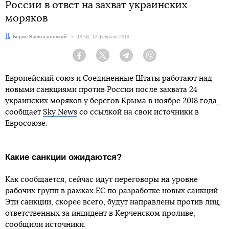
России в ответ на захват украинских
моряков
Автор:
Борис Васильковский
Дата:
19:58, 12 февраля 2019
Facebook
Twitter
Telegram
Viber
Европейский союз и Соединенные Штаты работают над
новыми санкциями против России после захвата 24
украинских моряков у берегов Крыма в ноябре 2018 года,
сообщает
Sky News
со ссылкой на свои источники в
Евросоюзе.
Какие санкции ожидаются?
Как сообщается, сейчас идут переговоры на уровне
рабочих групп в рамках ЕС по разработке новых санкций.
Эти санкции, скорее всего, будут направлены против лиц,
ответственных за инцидент в Керченском проливе,
сообщили источники.