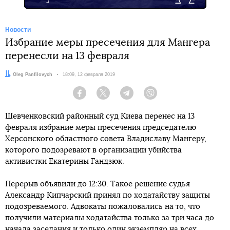
Новости
Избрание меры пресечения для Мангера
перенесли на 13 февраля
Автор:
Oleg Panfilovych
Дата:
18:09, 12 февраля 2019
Facebook
Twitter
Telegram
Viber
Шевченковский районный суд Киева перенес на 13
февраля избрание меры пресечения председателю
Херсонского областного совета Владиславу Мангеру,
которого подозревают в организации убийства
активистки Екатерины Гандзюк.
Перерыв объявили до 12:30. Такое решение судья
Александр Кипчарский принял по ходатайству защиты
подозреваемого. Адвокаты пожаловались на то, что
получили материалы ходатайства только за три часа до
начала заседания и только один экземпляр на всех.