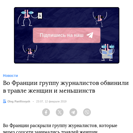
Підпишись на наш
Telegram
Новости
Во Франции группу журналистов обвинили
в травле женщин и меньшинств
Автор:
Oleg Panfilovych
Дата:
23:07, 12 февраля 2019
Facebook
Twitter
Telegram
Viber
Во Франции раскрыли группу журналистов, которые
через соцсети занимались травлей женщин,