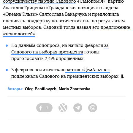
сотрудничеству партию Садового
«Самопоміч», партию
Анатолия Гриценко «Гражданская позиция» и лидера
«Океана Эльзы» Святослава Вакарчука и предложила
оценивать поддержку политических сил по результатам
местных выборов. Садовый тогда назвал
это предложение
«технологией»
.
По данным соцопроса, на начало февраля
за
Садового на выборах президента
готовы
проголосовать 2,4% опрошенных.
3 февраля политическая
партия «ДемАльянс»
поддержала Садового
на президентских выборах.
Авторы:
Oleg Panfilovych
,
Maria Zhartovska
1
Facebook
Twitter
Telegram
Viber