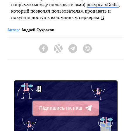
напрямую между пользователями)
ресурса xDedic
,
который позволял пользователям продавать и
покупать доступ к взломанным серверам.
Автор:
Андрей Сухраков
Facebook
Twitter
Telegram
Viber
Підпишись на наш
Telegram