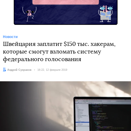
Telegram
Новости
Швейцария заплатит $150 тыс. хакерам,
которые смогут взломать систему
федерального голосования
Автор:
Андрей Сухраков
Дата:
16:22, 12 февраля 2019