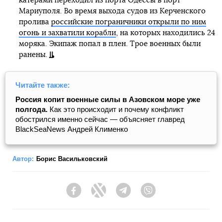
катерами переходил из порта Одессы в порт
Мариуполя. Во время выхода судов из Керченского
пролива
российские пограничники открыли по ним
огонь и захватили корабли
, на которых находились 24
моряка. Экипаж попал в плен. Трое военных были
ранены.
Читайте также:
Россия копит военные силы в Азовском море уже
полгода.
Как это происходит и почему конфликт
обострился именно сейчас — объясняет главред
BlackSeaNews Андрей Клименко
Автор:
Борис Васильковский
Facebook
Twitter
Telegram
Viber