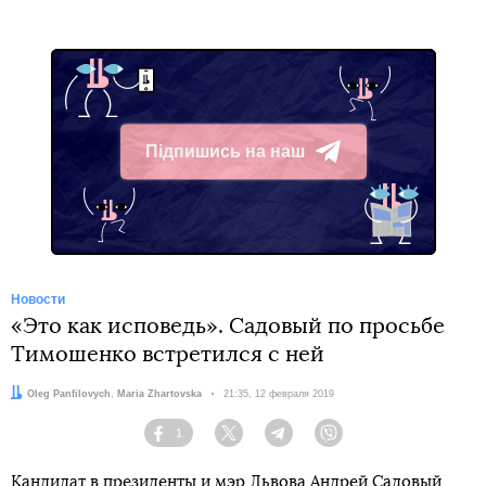
Підпишись на наш
Telegram
Новости
«Это как исповедь». Садовый по просьбе
Тимошенко встретился с ней
Авторы:
Oleg Panfilovych
,
Maria Zhartovska
Дата:
21:35, 12 февраля 2019
1
Facebook
Twitter
Telegram
Viber
Кандидат в президенты и мэр Львова Андрей Садовый