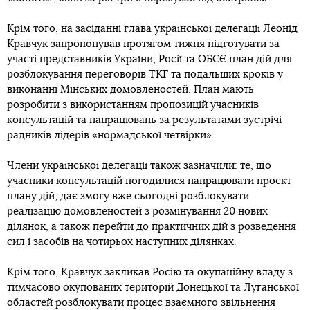
Крім того, на засіданні глава української делегації Леонід
Кравчук запропонував протягом тижня підготувати за
участі представників України, Росії та ОБСЄ план дій для
розблокування переговорів ТКГ та подальших кроків у
виконанні Мінських домовленостей. План мають
розробити з використанням пропозицій учасників
консультацій та напрацювань за результатами зустрічі
радників лідерів «нормадської четвірки».
Члени української делегації також зазначили: те, що
учасники консультацій погодилися напрацювати проєкт
плану дій, дає змогу вже сьогодні розблокувати
реалізацію домовленостей з розмінування 20 нових
ділянок, а також перейти до практичних дій з розведення
сил і засобів на чотирьох наступних ділянках.
Крім того, Кравчук закликав Росію та окупаційну владу з
тимчасово окупованих територій Донецької та Луганської
областей розблокувати процес взаємного звільнення