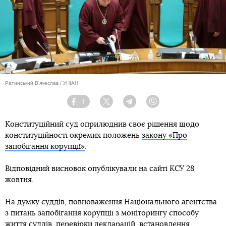
Ратинський В'ячеслав / УНІАН
1
Facebook
Twitter
Telegram
Viber
Конституційний суд оприлюднив своє рішення щодо
конституційності окремих положень
закону «Про
запобігання корупції»
.
Відповідний висновок опублікували на сайті КСУ 28
жовтня.
На думку суддів, повноваження Національного агентства
з питань запобігання корупції з моніторингу способу
життя суддів, перевірки декларацій, встановлення