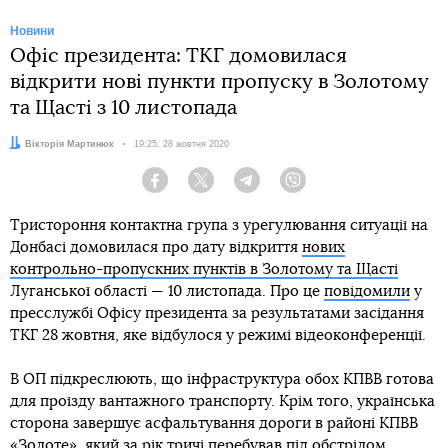
Новини
Офіс президента: ТКГ домовилася
відкрити нові пункти пропуску в Золотому
та Щасті з 10 листопада
Автор:
Вікторія Мартинюк
Дата:
19:25, 28 жовтня 2020
Facebook
Twitter
Telegram
Viber
Тристороння контактна група з урегулювання ситуації на
Донбасі домовилася про дату відкриття
нових
контрольно-пропускних пунктів в Золотому та Щасті
Луганської області — 10 листопада. Про це
повідомили
у
пресслужбі Офісу президента за результатами засідання
ТКГ 28 жовтня, яке відбулося у режимі відеоконференції.
В ОП підкреслюють, що інфраструктура обох КПВВ готова
для проїзду вантажного транспорту. Крім того, українська
сторона завершує асфальтування дороги в районі КПВВ
«Золоте», який за рік тричі перебував під обстрілом.