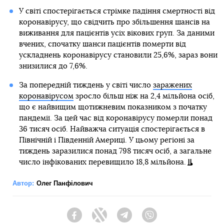
У світі спостерігається стрімке падіння смертності від
коронавірусу, що свідчить про збільшення шансів на
виживання для пацієнтів усіх вікових груп. За даними
вчених, спочатку шанси пацієнтів померти від
ускладнень коронавірусу становили 25,6%, зараз вони
знизилися до 7,6%.
За попередній тиждень у світі число
заражених
коронавірусом
зросло більш ніж на 2,4 мільйона осіб,
що є найвищим щотижневим показником з початку
пандемії. За цей час від коронавірусу померли понад
36 тисяч осіб. Найважча ситуація спостерігається в
Північній і Південній Америці. У цьому регіоні за
тиждень заразилися понад 798 тисяч осіб, а загальне
число інфікованих перевищило 18,8 мільйона.
Автор:
Олег Панфілович
Facebook
Twitter
Telegram
Viber