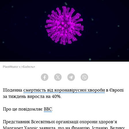
Plastifikator x «Бабель»
Facebook
Twitter
Telegram
Viber
Щоденна
смертність від коронавірусної хвороби
в Європі
за тиждень виросла на 40%.
Про це повідомляє
BBC
.
Представник Всесвітньої організації охорони здоровʼя
Маргарет Харріс заявила, що на Францію, Іспанію, Велику