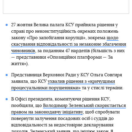
27 жовтня Велика палата КСУ прийняла рішення у
справі про неконституційність окремих положень
закону «Про запобігання корупції», зокрема
щодо
скасування відповідальності за незаконне збагачення
чиновників
, за поданням 47 нардепів (більшість з них
— представники «Опозиційної платформи — За
життя»).
Представниця Верховної Ради у КСУ Ольга Совгиря
заявила, що КСУ
ухвалив рішення з «кричущими
процесуальними порушеннями»
та у стислі терміни.
В Офісі президента, коментуючи рішення КСУ,
пообіцяли, що
Володимир Зеленський скористається
правом на законодавчу ініціативу
, щоб спробувати
повернути залучення посадових осіб і суддів до
відповідальності за недостовірне декларування
доходів. Зеленський заявив, що
ініціює закон
.