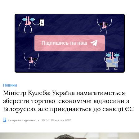
Підпишись на наш
Telegram
Новини
Міністр Кулеба: Україна намагатиметься
зберегти торгово-економічні відносини з
Білоруссю, але приєднається до санкції ЄС
Автор:
Катерина Кадакова
Дата:
20:54, 28 жовтня 2020