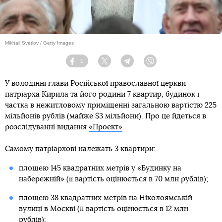
Mikhail Svetlov / Getty Images
1
Facebook
Twitter
Telegram
Viber
У володінні глави Російської православної церкви
патріарха Кирила та його родини 7 квартир, будинок і
частка в нежитловому приміщенні загальною вартістю 225
мільйонів рублів (майже $3 мільйони). Про це йдеться в
розслідуванні видання
«Проект»
.
Самому патріархові належать 3 квартири:
площею 145 квадратних метрів у «Будинку на
набережній» (її вартість оцінюється в 70 млн рублів);
площею 38 квадратних метрів на Ніколоямській
вулиці в Москві (її вартість оцінюється в 12 млн
рублів);