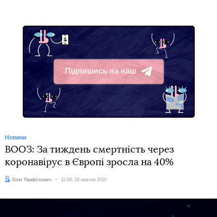
Підпишись на наш
Telegram
Новини
ВООЗ: За тиждень смертність через
коронавірус в Європі зросла на 40%
Автор:
Олег Панфілович
Дата:
11:58, 28 жовтня 2020