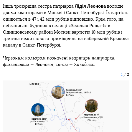
Лідія Леонова
Інша троюрідна сестра патріарха
володіє
двома квартирами в Москві і Санкт-Петербурзі. Їх вартість
оцінюється в 47 і 42 млн рублів відповідно. Крім того, на
неї записані будинок в селищі «Зеленая Роща-1» в
Одинцовському районі Москви вартістю 10 млн рублів і
третина нежитлового приміщення на набережній Крюкова
каналу в Санкт-Петербурзі.
Червоним кольором позначені квартири патріарха,
фіолетовим — Леонової, синім — Холодової.
1
2