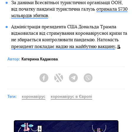
За даними Всесвітньої туристичної організації ООН,
від початку пандемії туристична галузь
отримала $730
мільярдів збитків
.
Адміністрація президента США Дональда Трампа
відмовилася від стримування коронавірусної кризи та
не збирається контролювати пандемію. Натомість
.
президент покладає надію на майбутню вакцину
Автор:
Катерина Кадакова
Facebook
Twitter
Telegram
Viber
Теги:
коронавірус
коронавірус в Європі