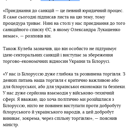
«Приєднання до санкцій — це певний юридичний процес.
Я саме сьогодні підписав листа на цю тему, тому
процедура триває. Нині на столі у нас приєднання до того
санкційного списку ЄС, в якому Олександра Лукашенко
немає», — розповів він.
Також Кулеба зазначив, що він особисто не підтримує
ідею секторальних санкцій і виступає за збереження
торгово-економічних відносин України та Білорусі.
«У нас із Білоруссю дуже глибока та розвинена торгівля. З
деяких питань наша торгівля є критично важливою або
для білоруської, або для української економіки та безпеки.
У нас дуже серйозна взаємодія у військово-технічній
сфері. Я вважаю, що хоча політично ми розійшлися з
Білоруссю, ніхто не повинен виступати проти добробуту
білоруського й українського народів, а цей добробут
виникає, зокрема, через спільну торгівлю», — пояснив
міністр.