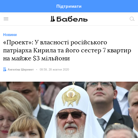
Підтримати
Facebook
Telegram
Twitter
Instagram
Меню
По
по
сай
Новини
«Проект»: У власності російського
патріарха Кирила та його сестер 7 квартир
на майже $3 мільйони
Автор:
Ангеліна Шеремет
Дата:
09:59, 28 жовтня 2020