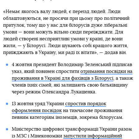
«Немає якогось валу людей, є переїзд людей. Люди
облаштовуються, не просячи при цьому про політичний
притулок, тому що у нас для білорусів дуже ліберальні
умови — вони можуть вільно сюди переїжджати. Для
людей створені несприятливі умови у країні, де вони
жили, — у Білорусі. Люди шукають собі кращого життя,
приїжджають в Україну, ми раді їх вітати», — додав він.
4 жовтня президент Володимир Зеленський підписав
указ, який повинен спростити
отримання посвідки на
проживання в Україні для фахівців з Білорусі
, а також
членів їхніх сімей, які залишають свою батьківщину
через режим Олександра Лукашенка.
13 жовтня уряд України
спростив порядок
оформлення посвідок
на тимчасове проживання
певним категоріям іноземців, зокрема білорусам.
Міністерство цифрової трансформації України разом
із МЗС і Мінекономіки
запустили інформаційний