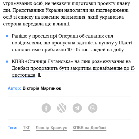
утримуваних осіб, не чекаючи підготовки проєкту плану
дій. Представники України наполягли на підтвердженні
осіб зі списку на взаємне звільнення, який українська
сторона передала ще в липні.
Раніше у пресцентрі Операції об’єднаних сил
повідомляли, що пропускна здатність пункту у Щасті
становитиме приблизно 10—15 тис. людей на добу.
КПВВ «Станиця Луганська» на лінії розмежування на
Донбасі
продовжить бути закритим щонайменше до 15
листопада
.
Автор:
Вікторія Мартинюк
Facebook
Twitter
Telegram
Viber
Теги:
ТКГ
Леонід Кравчук
КПВВ на Донбасі