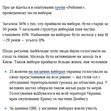
Про це йдеться в опитуванні
групи
«Рейтинг»,
проведеному після виборів.
Загалом 56% з тих, хто прийшли на вибори, були старші за
50 років. У загальній структурі виборців їхня частка
становить 45%. Найменше на виборах було молоді у віці 18
—29 років — усього 11%.
Щодо регіонів, найбільше літні люди йшли голосувати на
сході та півдні. Молодь була активнішою на заході та в
Києві. Також вибори прийшло більше жінок, ніж чоловіків.
25 жовтня
на місцевих виборах
українці голосували за
своїх представників на всіх рівнях — від голів сіл і
об’єднаних територіальних громад до обласних рад. У
великих містах обирали також міські ради та мерів.
Голосування відбувалося на всій території України,
крім окупованих Криму та частини Донбасу.
За даними ЦВК, у місцевих виборах взяли участь