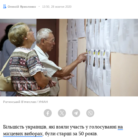
Автор:
Олексій Ярмоленко
Дата:
13:50, 28 жовтня 2020
Ратинський В'ячеслав / УНІАН
Facebook
Twitter
Telegram
Viber
Більшість українців, які взяли участь у голосуванні
на
місцевих виборах
, були старші за 50 років.