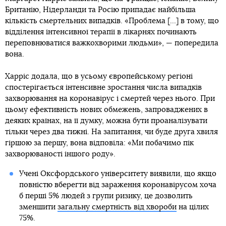
Британію, Нідерланди та Росію припадає найбільша
кількість смертельних випадків. «Проблема [...] в тому, що
відділення інтенсивної терапії в лікарнях починають
переповнюватися важкохворими людьми», — попередила
вона.
Харріс додала, що в усьому європейському регіоні
спостерігається інтенсивне зростання числа випадків
захворювання на коронавірус і смертей через нього. При
цьому ефективність нових обмежень, запроваджених в
деяких країнах, на її думку, можна бути проаналізувати
тільки через два тижні. На запитання, чи буде друга хвиля
гіршою за першу, вона відповіла: «Ми побачимо пік
захворюваності іншого роду».
Учені Оксфордського університету виявили, що якщо
повністю вберегти від зараження коронавірусом хоча
б перші 5% людей з групи ризику, це дозволить
зменшити
загальну смертність від хвороби
на цілих
75%.