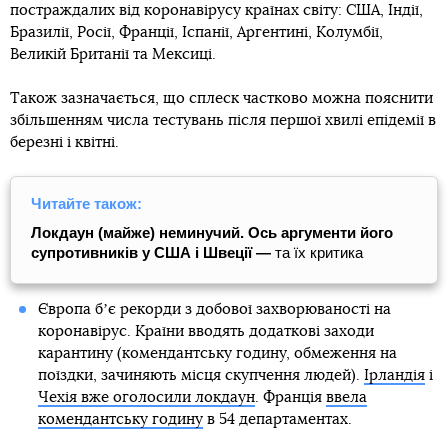
постраждалих від коронавірусу країнах світу: США, Індії,
Бразилії, Росії, Франції, Іспанії, Аргентині, Колумбії,
Великій Британії та Мексиці.
Також зазначається, що сплеск частково можна пояснити
збільшенням числа тестувань після першої хвилі епідемії в
березні і квітні.
Читайте також:
Локдаун (майже) неминучий. Ось аргументи його
супротивників у США і Швеції —
та їх критика
Європа бʼє рекорди з добової захворюваності на
коронавірус. Країни вводять додаткові заходи
карантину (комендантську годину, обмеження на
поїздки, зачиняють місця скупчення людей).
Ірландія
і
Чехія вже оголосили локдаун
. Франція
ввела
комендантську годину
в 54 департаментах.