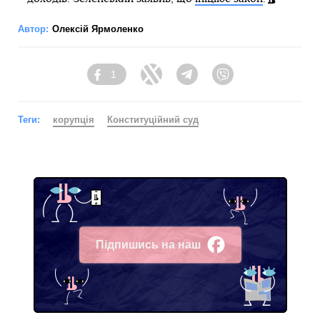
Автор:
Олексій Ярмоленко
1
Facebook
Twitter
Telegram
Viber
Теги:
корупція
Конституційний суд
Підпишись на наш
Facebook