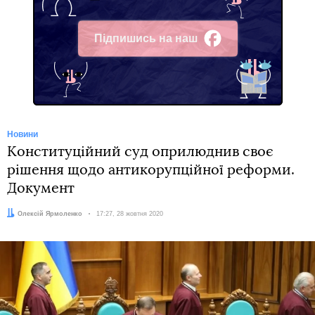
Підпишись на наш
Facebook
Новини
Конституційний суд оприлюднив своє
рішення щодо антикорупційної реформи.
Документ
Автор:
Олексій Ярмоленко
Дата:
17:27, 28 жовтня 2020