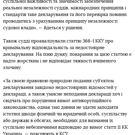
суспільної важливості та значимості забезпечення
реальної незалежності суддів, міжнародних принципів і
стандартів таке декларування та його перевірка повинні
проводитись з урахуванням принципу незалежності
судової влади», — йдеться у рішенні.
Також судді проаналізували статтю 366-1 ККУ про
кримінальну відповідальність за недостовірне
декларування. На їхню думку, покарання за цією статтею є
надто жорстким і не відповідає тяжкості вчиненого
злочину.
«За своєю правовою природою подання суб’єктом
декларування завідомо недостовірних відомостей у
декларації, а також умисне неподання декларації хоч і
свідчать про порушення вимог антикорупційного
законодавства, однак такі діяння не здатні заподіяти
істотної шкоди фізичній чи юридичній особі, суспільству
або державі в обсягах, необхідних для визнання їх
суспільно небезпечними відповідно до вимог статті 11 КК
України», — пояснюють в КСУ.