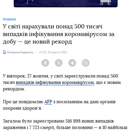
Новини
У світі нарахували понад 500 тисяч
випадків інфікування коронавірусом за
добу — це новий рекорд
Автор:
Катерина Кадакова
Дата:
15:39, 28 жовтня 2020
Facebook
Twitter
Telegram
Viber
У вівторок, 27 жовтня, у світі зареєстрували понад 500
тисяч
випадків інфікування коронавірусом
, що є новим
рекордом.
Про це повідомляє
AFP
з посиланням на дані органів
охорони здоровʼя.
Загалом було зареєстровано 516 898 нових випадків
зараження і 7 723 смерті, більше половини — в 10 найбільш