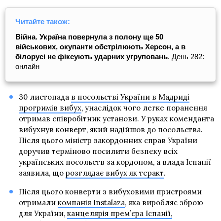
Читайте також:
Війна. Україна повернула з полону ще 50
військових, окупанти обстрілюють Херсон, а в
білорусі не фіксують ударних угруповань
. День 282:
онлайн
30 листопада
в посольстві України в Мадриді
прогримів вибух
, унаслідок чого легке поранення
отримав співробітник установи. У руках коменданта
вибухнув конверт, який надійшов до посольства.
Після цього міністр закордонних справ України
доручив терміново посилити безпеку всіх
українських посольств за кордоном, а влада Іспанії
заявила, що
розглядає вибух як теракт
.
Після цього конверти з вибуховими пристроями
отримали
компанія Instalaza
, яка виробляє зброю
для України,
канцелярія прем’єра Іспанії,