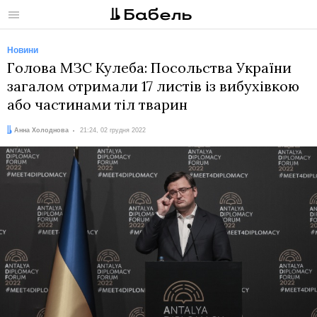
Меню
Новини
Голова МЗС Кулеба: Посольства України
загалом отримали 17 листів із вибухівкою
або частинами тіл тварин
Автор:
Дата:
Анна Холоднова
21:24, 02 грудня 2022