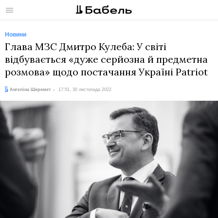
Меню
Новини
Глава МЗС Дмитро Кулеба: У світі
відбувається «дуже серйозна й предметна
розмова» щодо постачання Україні Patriot
Автор:
Дата:
Ангеліна Шеремет
17:51, 30 листопада 2022