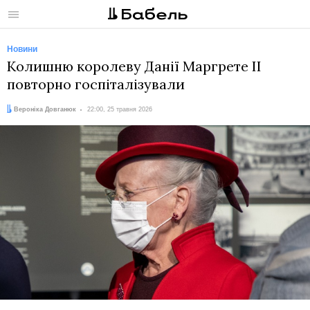
Меню
Новини
Колишню королеву Данії Маргрете II
повторно госпіталізували
Автор:
Дата:
Вероніка Довганюк
22:00, 25 травня 2026