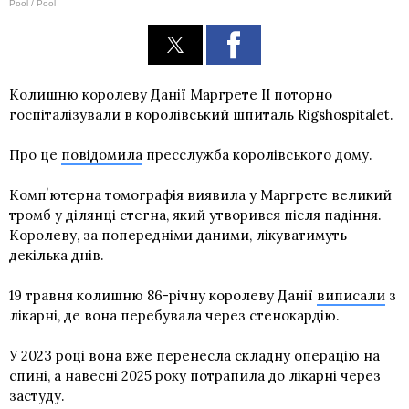
Pool / Pool
Колишню королеву Данії Маргрете II поторно
госпіталізували в королівський шпиталь Rigshospitalet.
Про це
повідомила
пресслужба королівського дому.
Компʼютерна томографія виявила у Маргрете великий
тромб у ділянці стегна, який утворився після падіння.
Королеву, за попередніми даними, лікуватимуть
декілька днів.
19 травня колишню 86-річну королеву Данії
виписали
з
лікарні, де вона перебувала через стенокардію.
У 2023 році вона вже перенесла складну операцію на
спині, а навесні 2025 року потрапила до лікарні через
застуду.