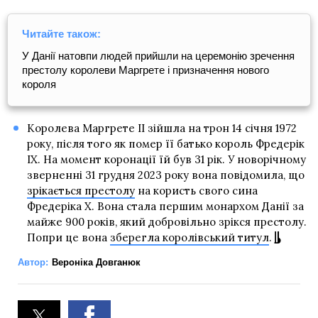
Читайте також:
У Данії натовпи людей прийшли на церемонію зречення
престолу королеви Маргрете і призначення нового
короля
Королева Маргрете II зійшла на трон 14 січня 1972
року, після того як помер її батько король Фредерік
IX. На момент коронації їй був 31 рік. У новорічному
зверненні 31 грудня 2023 року вона повідомила, що
зрікається престолу
на користь свого сина
Фредеріка Х. Вона стала першим монархом Данії за
майже 900 років, який добровільно зрікся престолу.
Попри це вона
зберегла королівський титул
.
Автор:
Вероніка Довганюк