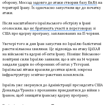
оборону, Моссад
задовго до атаки створив базу БпЛА
на
території Ірану. Їх одночасно запустили ще до початку
атаки.
Після масштабного ізраїльського обстрілу в Ірані
оголосили, що
не братимуть участі в переговорах
зі
США про ядерну програму, запланованих на 15 червня.
Увечері того ж дня Іран запустив по Ізраїлю балістичні
ракети кількома хвилями. Це відповідь на атаку ЦАХАЛ
на військові та ядерні обʼєкти Ірану. Пізніше Військово-
повітряні сили Ізраїлю заявили, що в ніч на 14 червня
завдали ударів по оборонних обʼєктах у Тегерані.
Ізраїльські літаки вразили десятки цілей, зокрема
інфраструктуру зенітно-ракетних комплексів.
Ізраїль уже звернувся до Адміністрації президента США
Дональда Трампа з проханням приєднатися до війни з
Іраном, щоб знищити іранську ядерну програму.