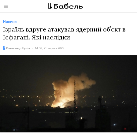
Меню
Новини
Ізраїль вдруге атакував ядерний обʼєкт в
Ісфагані. Які наслідки
Автор:
Дата:
Олександр Булін
14:56, 21 червня 2025