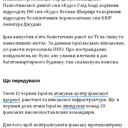
Палестинської дивізії
сил
«Кудс»
Саїд Ізаді, керівник
підрозділу 190 сил «Кудс» Бехнам Шахріярі та керівник
підрозділу безпілотників Аерокосмічних сил КВІР
Амінпура Джудакі.
Іран випустив пʼять балістичних ракет по Тель-Авіву та
навколишніх містах. За даними ізраїльських військових,
усі ракети перехопила ППО. Про постраждалих
повідомлень не було, але уламки влучили в дах
багатоквартирного будинку, там спалахнула пожежа.
Що передувало
Уночі 13 червня Ізраїль
атакував центр іранської
ядерної
, ракетної та військової інфраструктури. Ще в
перший день атаки Ізраїль
ліквідував
понад 20
іранських високопоставлених командирів.
Для того щоб нейтралізувати іранську протиповітряну