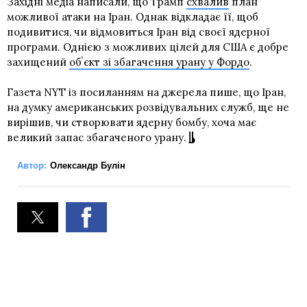
Західні медіа написали, що Трамп
схвалив
план
можливої атаки на Іран. Однак відкладає її, щоб
подивитися, чи відмовиться Іран від своєї ядерної
програми. Однією з можливих цілей для США є добре
захищений
обʼєкт зі збагачення урану у Фордо
.
Газета NYT із посиланням на джерела пише, що Іран,
на думку американських розвідувальних служб, ще не
вирішив, чи створювати ядерну бомбу, хоча має
великий запас збагаченого урану.
Автор:
Олександр Булін