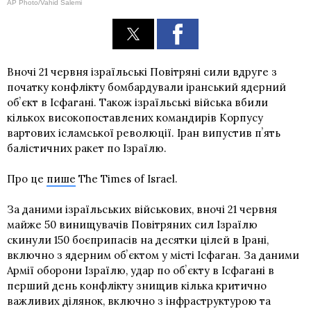
AP Photo/Vahid Salemi
Вночі 21 червня ізраїльські Повітряні сили вдруге з
початку конфлікту бомбардували іранський ядерний
обʼєкт в Ісфагані. Також ізраїльські війська вбили
кількох високопоставлених командирів Корпусу
вартових ісламської революції. Іран випустив пʼять
балістичних ракет по Ізраїлю.
Про це
пише
The Times of Israel.
За даними ізраїльських військових, вночі 21 червня
майже 50 винищувачів Повітряних сил Ізраїлю
скинули 150 боєприпасів на десятки цілей в Ірані,
включно з ядерним обʼєктом у місті Ісфаган. За даними
Армії оборони Ізраїлю, удар по обʼєкту в Ісфагані в
перший день конфлікту знищив кілька критично
важливих ділянок, включно з інфраструктурою та