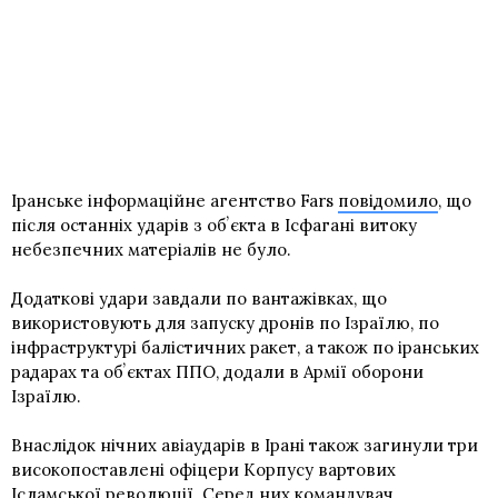
Іранське інформаційне агентство Fars
повідомило
, що
після останніх ударів з обʼєкта в Ісфагані витоку
небезпечних матеріалів не було.
Додаткові удари завдали по вантажівках, що
використовують для запуску дронів по Ізраїлю, по
інфраструктурі балістичних ракет, а також по іранських
радарах та обʼєктах ППО, додали в Армії оборони
Ізраїлю.
Внаслідок нічних авіаударів в Ірані також загинули три
високопоставлені офіцери Корпусу вартових
Ісламської революції. Серед них командувач