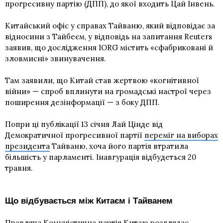
прогресивну партію (ДПП), до якої входить Цай Інвень.
Китайський офіс у справах Тайваню, який відповідає за
відносини з Тайбеєм, у відповідь на запитання Reuters
заявив, що дослідження IORG містить «сфабриковані й
зловмисні» звинувачення.
Там заявили, що Китай став жертвою «когнітивної
війни» — спроб вплинути на громадські настрої через
поширення дезінформації — з боку ДПП.
Попри ці публікації 13 січня Лай Цінде від
Демократичної прогресивної партії
переміг на виборах
президента
Тайваню, хоча його партія втратила
більшість у парламенті. Інавгурація відбудеться 20
травня.
Що відбувається між Китаєм і Тайванем
Правляча Комуністична партія Китаю розглядає