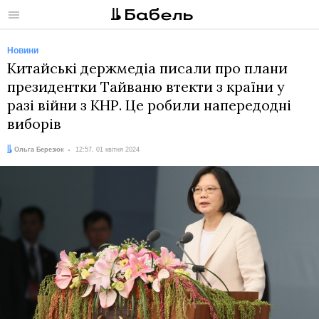
Меню
Новини
Китайські держмедіа писали про плани
президентки Тайваню втекти з країни у
разі війни з КНР. Це робили напередодні
виборів
Автор:
Дата:
Ольга Березюк
12:57, 01 квітня 2024