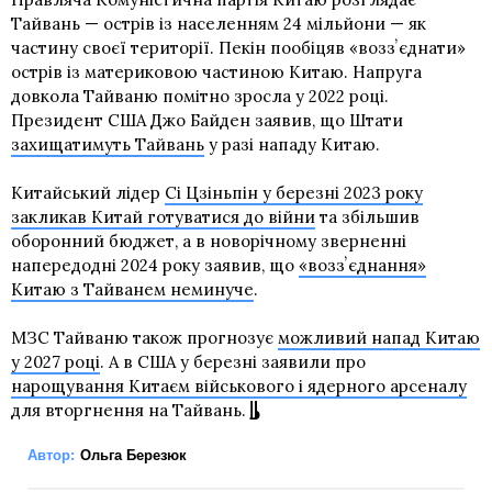
Тайвань — острів із населенням 24 мільйони — як
частину своєї території. Пекін пообіцяв «воззʼєднати»
острів із материковою частиною Китаю. Напруга
довкола Тайваню помітно зросла у 2022 році.
Президент США Джо Байден заявив, що Штати
захищатимуть Тайвань
у разі нападу Китаю.
Китайський лідер
Сі Цзіньпін у березні 2023 року
закликав Китай готуватися до війни
та збільшив
оборонний бюджет, а в новорічному зверненні
напередодні 2024 року заявив, що
«воззʼєднання»
Китаю з Тайванем неминуче
.
МЗС Тайваню також прогнозує
можливий напад Китаю
у 2027 році
. А в США у березні заявили про
нарощування Китаєм військового і ядерного арсеналу
для вторгнення на Тайвань.
Автор:
Ольга Березюк