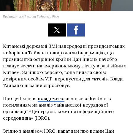
Президентський палац Тайваню / Flickr
Китайські державні ЗМІ напередодні президентських
виборів на Тайвані поширювали інформацію, що
президентка острівної країни Цай Інвень начебто
планує втекти на американському літаку в разі війни з
Китаєм. За іншою версією, вона видала своїм
довіреним особам VIP-перепустки для «втечі». Влада
Тайваню ці заяви спростовує.
Про це 1 квітня
повідомило
агентство Reuters із
посиланням на аналіз тайванської неурядової
організації «Центр дослідження інформаційного
середовища» (IORG).
Згідно з аналізом IORG, наративи про плани Цай