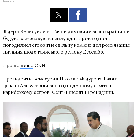
Reuters
Лідери Венесуели та Гаяни домовилися, що країни не
будуть застосовувати силу одна проти одної, і
погодилися створити спільну комісію для розвʼязання
питання щодо гаянського регіону Ессекібо.
Про це
пише
CNN.
Президенти Венесуели Ніколас Мадуро та Гаяни
Ірфаан Алі зустрілися на одноденному саміті на
карибському острові Сент-Вінсент і Гренадини.