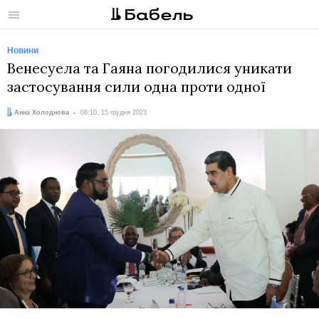
Меню
Новини
Венесуела та Гаяна погодилися уникати
застосування сили одна проти одної
Автор:
Дата:
Анна Холоднова
08:10, 15 грудня 2023