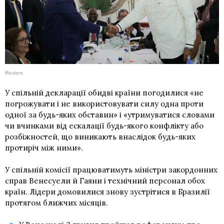
Reuters
У спільній декларації обидві країни погодилися «не
погрожувати і не використовувати силу одна проти
одної за будь-яких обставин» і «утримуватися словами
чи вчинками від ескалації будь-якого конфлікту або
розбіжностей, що виникають внаслідок будь-яких
протиріч між ними».
У спільній комісії працюватимуть міністри закордонних
справ Венесуели й Гаяни і технічний персонал обох
країн. Лідери домовилися знову зустрітися в Бразилії
протягом ближчих місяців.