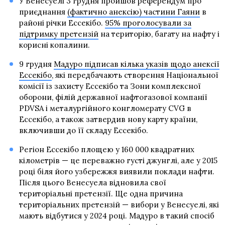
У Венесуелі 3 грудня пройшов референдум про
приєднання
(фактично анексію) частини Гаяни
в
районі річки Ессекібо.
95% проголосували за
підтримку претензій
на територію, багату на нафту і
корисні копалини.
9 грудня
Мадуро підписав кілька указів щодо анексії
Ессекібо
, які передбачають створення Національної
комісії із захисту Ессекібо та Зони комплексної
оборони, філій державної нафтогазової компанії
PDVSA і металургійного конгломерату CVG в
Ессекібо, а також затвердив нову карту країни,
включивши до її складу Ессекібо.
Регіон Ессекібо площею у 160 000 квадратних
кілометрів — це переважно густі джунглі, але у 2015
році біля його узбережжя виявили поклади нафти.
Після цього Венесуела відновила свої
територіальні претензії. Ще одна причина
територіальних претензій — вибори у Венесуелі, які
мають відбутися у 2024 році. Мадуро в такий спосіб