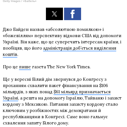
Getty Images / «Бабель»
Джо Байден назвав «абсолютною помилкою» і
«божевіллям» перспективу відмови США від допомоги
Україні. Він каже, що це суперечить інтересам країни, і
пообіцяв, що його
адміністрація доб’ється виділення
коштів
.
Про це
пише
газета The New York Times.
Ще у вересні Білий дім звернувся до Конгресу з
проханням схвалити пакет фінансування на $106
мільярдів, з яких понад
$61 мільярд призначається
Україні
, а решта на допомогу Ізраїлю, Тайваню і захист
кордону з Мексикою. Питання захисту кордону стало
ключовим у розбіжностях між демократами й
республіканцями в Конгресі. Саме воно гальмує
схвалення запиту Білого дому.