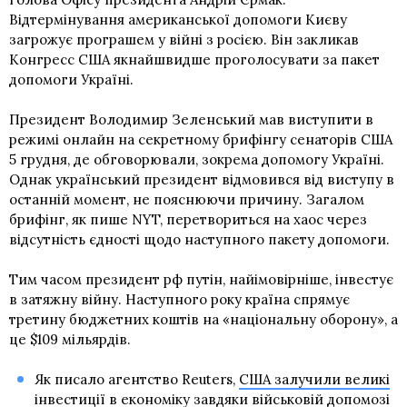
Відтермінування американської допомоги Києву
загрожує програшем у війні з росією. Він закликав
Конгресс США якнайшвидше проголосувати за пакет
допомоги Україні.
Президент Володимир Зеленський мав виступити в
режимі онлайн на секретному брифінгу сенаторів США
5 грудня, де обговорювали, зокрема допомогу Україні.
Однак український президент відмовився від виступу в
останній момент, не пояснюючи причину. Загалом
брифінг, як пише NYT, перетвориться на хаос через
відсутність єдності щодо наступного пакету допомоги.
Тим часом президент рф путін, найімовірніше, інвестує
в затяжну війну. Наступного року країна спрямує
третину бюджетних коштів на «національну оборону», а
це $109 мільярдів.
Як писало агентство Reuters,
США залучили великі
інвестиції в економіку завдяки військовій допомозі