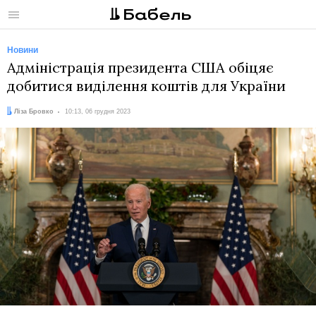
Меню
Новини
Адміністрація президента США обіцяє
добитися виділення коштів для України
Автор:
Дата:
Ліза Бровко
10:13, 06 грудня 2023