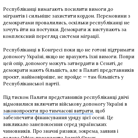
Республіканці вимагають посилити вимоги до
мігрантів і сильніше захистити кордон. Перемовини з
демократами провалились, оскільки республіканці не
хочуть йти на поступки. Демократи ж виступають за
комплексний перегляд системи міграції.
Республіканці в Конгресі поки що не готові підтримати
допомогу Україні, якщо не врахують їхні вимоги. Попри
цей опір, допомогу можуть затвердити в Сенаті, де
демократи мають більшість, але в Палаті представників
проєкт, найімовірніше, не пройде — там більшість у
Республіканської партії.
Під тиском Палати представників республіканці двічі
відмовилися включити військову допомогу Україні в
законопроєкти про тимчасові витрати
, щоб
забезпечити фінансування уряду цієї осені. Це
викликало занепокоєння серед українських
чиновників. Про значні ризики, зокрема, заявив і
голова Офісу президента Андрій Єрмак.