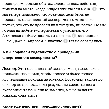
проинформировали об этом следственном действии,
приехал на место, когда Андрея уже увезли в
ИВС
. Это
Справка
мы теперь понимаем, что конечная цель была не
проводить следственный эксперимент с Антоненко,
водили на цепочке по
потому что его не провели ни в тот день, ни позже. Но мы
улице
готовы на любые эксперименты с условием, что
Антоненко не будут водить на
цепочке
, как водили
Справка
Юлю. Даже с [Андреем]
Чикатило
так не обращались.
Справка
А вы подавали ходатайство о проведении
следственного эксперимента?
Леонид:
Этот следственный эксперимент, насколько я
понимаю, назначили, чтобы провести более точное
исследование походки Антоненко. Поскольку защите до
сих пор не предоставили результаты следственного
эксперимента по Юлии Кузьменко, мы не заявляли
никаких ходатайств.
Какие еще действия проводило следствие?