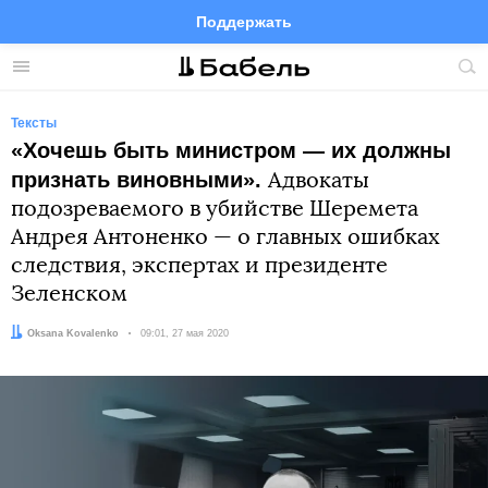
Поддержать
Facebook
Telegram
Twitter
Instagram
Меню
Пои
по
сай
Тексты
«Хочешь быть министром — их должны
признать виновными».
Адвокаты
подозреваемого в убийстве Шеремета
Андрея Антоненко — о главных ошибках
следствия, экспертах и президенте
Зеленском
Автор:
Oksana Kovalenko
Дата:
09:01, 27 мая 2020